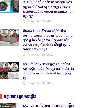
សេនីយ៍ត្រី សាក់ សារាំង តើ ឯកឧត្តម នាយ
ឧត្តមសេនីយ៍ សៅ សុខា មេបញ្ជាការកងរាជ
អាវុធហត្ថលើផ្ទៃប្រទេសចាត់វិធានការយ៉ាងណា
វិញ?វគ្គ១
November 29, 2025
អីយ៉ាស់ សាងសង់រំលោភ លើដីចំណីផ្លូវ
សាធារណៈស្ថិតនៅតាមបណ្ដោយមហាវិថីព្រះ
មុនីវង្ស កែង និងផ្លូវ ៣៣៤ ក្នុងសង្កាត់បឹង
កេងកង១ ខណ្ឌបឹងកេងកង តើមន្ត្រី រដ្ឋបាល
បាត់ទៅណាអស់ វគ្គ១
November 29, 2025
ទីតាំង ល្បែងស៊ីសងអនឡាញខុសច្បាប់នៅ
សង្កាត់សឹ្ចងមានជ័យទី១ខណ្ឌមានជ័យ៧៧៧៧
បើកដំណើរការដោយមិនរំខានដែនសមត្ថកិច្ច
វគ្គ១
November 28, 2025
អត្ថបទមានអ្នកអានច្រើន
អង្គភាពសារេព័ត៌មានយោងតាមការស្នើសុំ