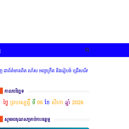
ច
ិត រហ័ស អព្យាក្រឹត និងរៀបចំ ជ្រើសរើស ក្រុមការងារ នៅតាមបណ្តាលរាជធាន
កាលបរិច្ឆេទ
ថ្ងៃ
ព្រហស្បត្តិ៍
ទី
06
ខែ
សីហា
ឆ្នាំ
2026
សូមអរគុណសម្រាប់ការឧត្ថម្ភ