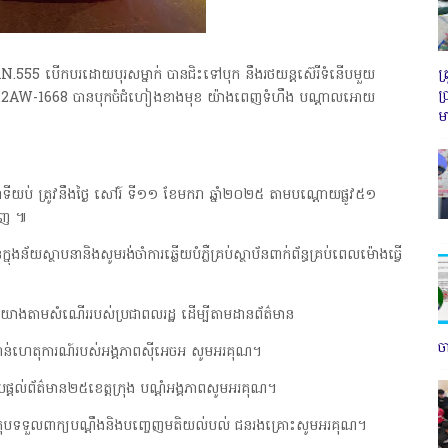
ត
NAN.555 បើកបរដោយបុរសម្នាក់ បានជិះទៅបុក នឹងរថយន្តស៊េរីទំនើបមួយ
ប
េញ 2AW-1668 បានបុកចំជំហៀងខាងមុខ យ៉ាងពេញទំហឹង បណ្តាលអោយ
ម
 ត្រូវនឹងថ្ងៃ សៅរ៍ ទី១១ ខែមករា ឆ្នាំ២០២៥ តាមបណ្តោយផ្លូវ៥១
ពេញ ៕
្នុងន័យស្ថាបនានិងសូមរង់ចាំការឆ្លើយបំភ្លឺគ្រប់ស្ថាប័នពាក់ព័ន្ធគ្រប់ពេលម៉ោងធ្វើ
្កេត យោងតាមសំណើររបស់ប្រជាពលរដ្ឋ ដើម្បីតាមដានព័ត៌មាន
ច
ាន់ហេតុការណ៍របស់អង្គភាពស៊ីអេចអ សូមអរគុណ។
ល់ព័ត៌មាន២៥ខេត្តក្រុង បណ្តំអង្គភាពសូមអរគុណ។
បទទួលពាក្យបណ្តឹងនិងបញ្ចេញមតិយល់បល់ ជនរងគ្រោះសូមអរគុណ។