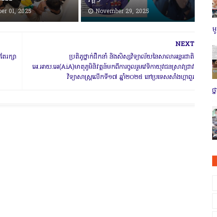
=====
វគ្គ១
er 01, 2025
November 29, 2025
ម
NEXT
តែរក្សា
ប្រតិភូថ្នាក់ដឹកនាំ និងសិស្សវិទ្យាល័យនៃសាលាអន្តរជាតិ
អេ.អាយ.អេ(AiA)មាតុភូមិនិវត្តន៍មកពីការចូលរួមវេទិកាយុវជនស្រាវជ្រាវ
វិទ្យាសាស្ត្រលើកទី១៧ ឆ្នាំ២០២៥ នៅប្រទេសសាំងហ្គាពួរ
ថ