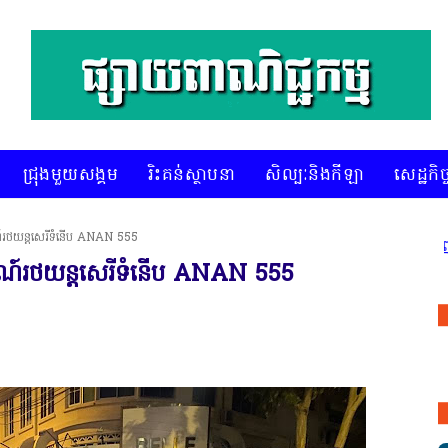
ជ្រុងមួយសង្គម
រិះគន់ស្ថាបនា
សិល្បៈនិងកីឡា
សេដ្ឋកិច្
រណ៍រថយន្តសេរីទំនើប ANAN 555
* គេហទំព័រ ស៊ីអេចអធីវីអនឡាញ ជាព័ត៌មានព
ចរណ៍រថយន្តសេរីទំនើប ANAN 555