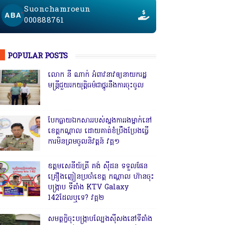
Suonchamroeun
000888761
POPULAR POSTS
លោក នី ណាក់ អំពាវនាវឲ្យនាយករដ្ឋ
មន្ត្រីជួយរកយុត្តិធម៌ជាថ្នូរនឹងការចុះចូល
បែកធ្លាយឯកសាររបស់ស្នងការរងម្នាក់នៅ
ខេត្តកណ្ដាល ដោយគាត់ខំប្រឹងប្រែងធ្វើ
ការមិនព្រមចូលនិវត្តន៍ វគ្គ១
ឧត្តមសេនីយ៍ត្រី គង់ ស៊ីដន ទទួលផែន
គ្រឿងញៀនប្រចាំខេត្ត កណ្តាល ហ៊ានចុះ
បង្ក្រាប ទីតាំង KTV Galaxy
142ដែលឬទេ? វគ្គ២
សមត្ថកិ្ចចុះបង្ក្រាបល្បែងស៊ីសងនៅទីតាំង