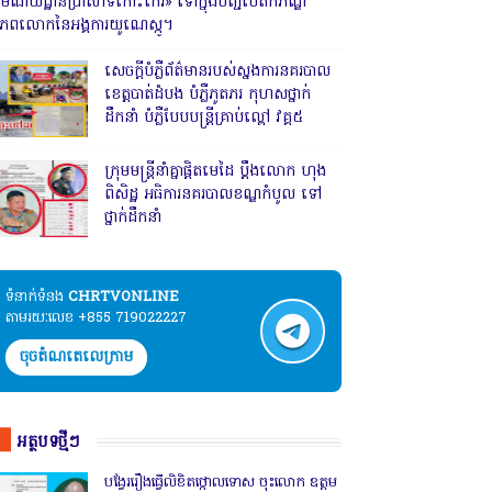
រមណីយដ្ឋានប្រាសាទកោះកេរ» ទៅក្នុងបញ្ជីបេតិកភណ្ឌ
ិភពលោកនៃអង្គការយូណេស្កូ។
សេចក្តីបំភ្លឺព័ត៌មានរបស់ស្នងការនគរបាល
ខេត្តបាត់ដំបង បំភ្លឺភូតភរ កុហសថ្នាក់
ដឹកនាំ បំភ្លឺបែបបន្ត្រីគ្រាប់ល្ពៅ វគ្គ៥
ក្រុមមន្ត្រីនាំគ្នាផ្ដិតមេដៃ ប្ដឹងលោក ហុង
ពិសិដ្ឋ អធិការនគរបាលខណ្ឌកំបូល ទៅ
ថ្នាក់ដឹកនាំ
ទំនាក់ទំនង​​
CHRTVONLINE
តាមរយៈលេខ +855 719022227
ចុចតំណតេលេក្រាម
អត្ថបទថ្មីៗ
បង្វែររឿងធ្វើលិខិតថ្កោលទោស ចុះលោក ឧត្តម