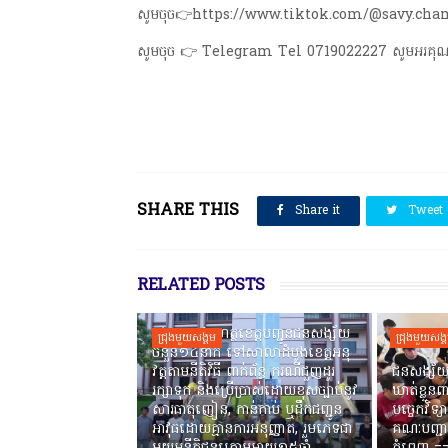
សូមចុច👉https://www.tiktok.com/@savy.chamr
សូមចុច 👉 Telegram Tel 0719022227 សូមអរគុ
SHARE THIS
Share it
Tweet
RELATED POSTS
កងរាជឣាវុធហត្ថខេត្តបញ្ជូនជនសង្ស័យ
ជ្រុងមួយសង្គម
ជ្រុងមួយសង្
ចំនួន១៤នាក់ ទៅសាលាដំបូងខេត្តឣនុ
វត្តតាមនីតិវិធី ពាក់ព័ន្ធ ករណីជួញដូរ
ជនសង្ស័យ
រក្សាទុក និងប្រើប្រាស់ដោយខុសច្បាប់នូវ
ឃាត់ខ្លួនព
សារធាតុញៀន, កាន់កាប់ ឬដឹកជញ្ជូន
បច្ចេកវិទ្យ
អាវុធដោយគ្មានការអនុញ្ញាត, រួមភេទជា
គណៈបញ្ជា