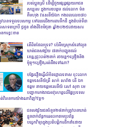
របស់ប្អូនស្រី ដើម្បីជួយផ្សព្វផ្សាយរកជន
សប្បុរស ក្នុងការឧបត្ថម ដល់លោក ម៉ន
គឹមហុង វរសេនីយ៍ឯក កងពលលេខ៧០
្រូវបានទទួលបេសកម្ម ទៅឈរជើងការពារទឹកដី ក្នុងតំបន់ទី៣
្រាសាទតាក្របី ថ្មដូន តាំងពីខែមិថុនា ឆ្នាំ២០២៥ដោយសារ
ានការខ្វះខាត
តើពិតដែលឬទេ? ប៉េអឹមស្រុកសំពៅលូន
ឃាត់ជនសង្ស័យ ៧នាក់បញ្ជូនដល់
ខេត្ត,ជ្រុះបាត់២នាក់ រថយន្ត១គ្រឿងនិង
ម៉ូតូ១គ្រឿង,អត់ដឹងទៅណា?
បង្វែររឿងធ្វើលិខិតថ្កោលទោស ចុះលោក
ឧត្តមសេនីយ៍ត្រី សាក់ សារាំង តើ ឯក
ឧត្តម នាយឧត្តមសេនីយ៍ សៅ សុខា មេ
បញ្ជាការកងរាជអាវុធហត្ថលើផ្ទៃប្រទេស
ាត់វិធានការយ៉ាងណាវិញ?វគ្គ១
ជនសង្ស័យជនចំនួន២៨នាក់ត្រូវបានឃាត់
ខ្លួនពាក់ព័ន្ធការឆបោកតាមប្រព័ន្ធ
បច្ចេកវិទ្យាក្នុងប្រតិបត្តិការដឹកនាំដោយ