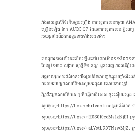
វាងរថយន្តស៊េរីទំនើបមួយគ្រឿង ពាក់ស្លាកលេខកម្ពុជា A
គ្រឿងទៀត ម៉ាក AUDI Q7 ដែលពាក់ស្លាកលេខ ភ្នំព
រថយន្តទាំងពីររងការខូចខាតទាំងសងខាង។
ហេតុការខាងលើនេះកើតទ្បើងនៅវេលាម៉ោង១១នឹង៥១នាទីយប់
កែងផ្លូវ១៣០ សង្កាត់ ផ្សាថ្មីទី១ ខណ្ឌ ដូនពេញ រាជធានីភ្នំ
អង្គភាពអ្នកសារព័ត៌មានយើងគ្រាន់តែជាកញ្ចក់ឆ្លុះបញ្ចាំងរិះគន់ក
ការតាមរបបអ្នកសារព័ត៌មានសូមអរគុណ។ដោយនាគខ្មៅ
វិជ្ជាជីវៈអ្នកសារព័ត៌មាន ប្រតិបត្តិការពិសេស ចុះស៊ើបអង
សូមចុច👉https://t.me/chrtvonlineគ្រុបព័ត៌មាន ទ
សូមចុច👉https://t.me/+H0S010ecMsIxNjE1 គ្រុបផ្ត
សូមចុច👉https://t.me/+aLYstLR8TNswMjZl គ្រុ