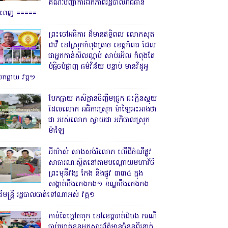
គណៈបញ្ជាការឯកភាពរដ្ឋបាលរាជធានី
្នំពេញ ‎=====
ព្រះចៅអធិការ ដ៏មានឥទ្ធិពល លោកសុត
ដាវី នៅស្រុកកំពុងត្រាច ខេត្តកំពត ដែល
ជាអ្នកកាន់សិលល្អាប់ សាប់រអិល កំពុងតែ
បំផ្លិចបំផ្លាញ ធម៌វិន័យ បន្ទាប់ មានវិដូអូ
ែកធ្លាយ វគ្គ១
បែកធ្លាយ កសិដ្ឋានចិញ្ចឹមជ្រូក ជះក្លិនស្អុយ
ដែលលោក អធិការស្រុក ម៉ាឡៃអះអាងថា
ជា របស់លោក ស្វាយជា អភិបាលស្រុក
ម៉ាឡៃ
អីយ៉ាស់ សាងសង់រំលោភ លើដីចំណីផ្លូវ
សាធារណៈស្ថិតនៅតាមបណ្ដោយមហាវិថី
ព្រះមុនីវង្ស កែង និងផ្លូវ ៣៣៤ ក្នុង
សង្កាត់បឹងកេងកង១ ខណ្ឌបឹងកេងកង
ើមន្ត្រី រដ្ឋបាលបាត់ទៅណាអស់ វគ្គ១
កាន់តែក្តៅគគុក នៅខេត្តបាត់ដំបង ករណី
ចាប់ឃាត់ខ្លួនអ្នកសារព័ត៌មានចំនួនពីរនាក់