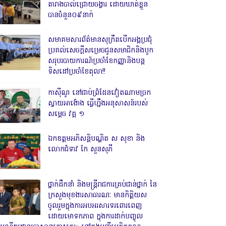
តារាងបាល់ជ្រោយចង្វារ ដោយឃាត់ខ្លួន
បានចំនួន០៩នាក់
សមាគមសារព័ត៌មានសុក្រឹតបើកអង្គប្រជុំ
ប្រគល់សេចក្តីសម្រេចជូនសមាជិកនិងបូក
សរុបរបាយការណ៍ប្រចាំខែកញ្ញានិងបន្ត
ទិសដៅប្រចាំខែតុលា!!
កាសុីណូ នៅជាប់ព្រំដែនវៀតណាមច្រក
ស្វាយអាង៉ោង ធ្វើហ្នឹងអនុសាសន៍របស់
សម្ដេច វគ្គ ១
ឯកឧត្តមអភិសន្តិបណ្ឌិត ស សុខា និង
លោកជំទាវ កែ សួនសុភី
ថ្នាក់ដឹកនាំ និងមន្ត្រីរាជការគ្រប់ជាន់ថ្នាក់ នៃ
ក្រសួងមុខងារសាធារណៈ មានកិត្តិយស
ចូលរួមក្នុងការអបអរសារទរពោរពេញ
ដោយមោទកភាព ក្នុងការដាក់បញ្ចូល