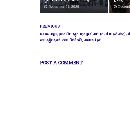
មួយអនីតិជនក្រោមអាយុ១៥ឆ្នាំ ...
ភ្នំពេញ ‎
December 01, 2025
Decemb
PREVIOUS
អគារអនឡាញរបស់ចិន ស្តុកមនុស្សរាប់ពាន់អ្នកនៅ ខេត្តកំពង់ស្ពឺនៅ
ភាពស្ងៀមស្ងាត់ ដោយមិនដឹងពីមូលហេតុ វគ្គ២
POST A COMMENT