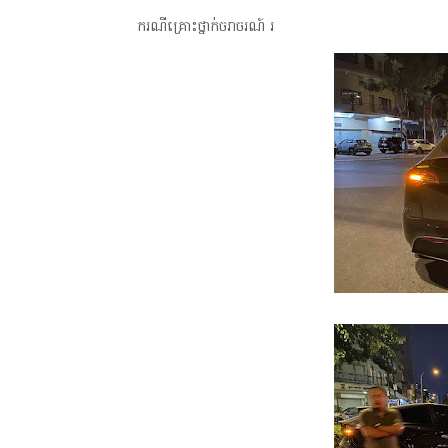
ករណីគ្រោះថ្នាក់ចរាចរណ៍ រ