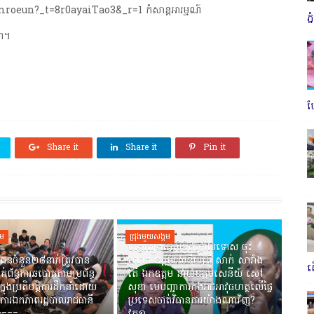
oeun?_t=8r0ayaiTao3&_r=1 កំសាន្តអារម្មណ៍
ភ
ណ។
ប
Share it
Share it
Pin it
គម
ជ្រុងមួយសង្គម
បង្វែររឿងធ្វើលិខិតថ្កោលទោស ចុះ
ជនចំនួន២៨នាក់ត្រូវបាន
លោក ឧត្តមសេនីយ៍ត្រី សាក់ សារាំង
ត
ាក់ព័ន្ធការឆបោកតាមប្រព័ន្ធ
តើ ឯកឧត្តម នាយឧត្តមសេនីយ៍ សៅ
ាក្នុងប្រតិបត្តិការដឹកនាំដោយ
សុខា មេបញ្ជាការកងរាជអាវុធហត្ថលើផ្ទៃ
ការឯកភាពរដ្ឋបាលរាជធានី
ប្រទេសចាត់វិធានការយ៉ាងណាវិញ?