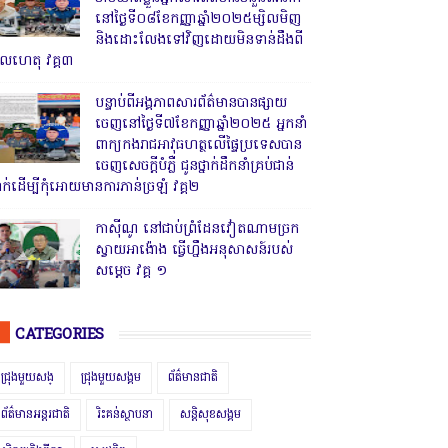
នៅថ្ងៃទី០៨ខែកញ្ញាឆ្នាំ២០២៥ម្សិលមិញ
និងដោះលែងទៅវិញដោយមិនទាន់ដឹងពី
ូលហេតុ វគ្គ៣
បន្ទាប់ពីអង្គភាពសារព័ត៌មានបានផ្សាយ
ចេញនៅថ្ងៃទី៧ខែកញ្ញាឆ្នាំ២០២៥ អ្នកនាំ
ពាក្យកងរាជអាវុធហត្ថលើផ្ទៃប្រទេសបាន
ចេញសេចក្តីបំភ្លឺ ជូនថ្នាក់ដឹកនាំគ្រប់ជាន់
្នាក់ដើម្បីកុំអោយមានការភាន់ច្រឡំ វគ្គ២
កាសុីណូ នៅជាប់ព្រំដែនវៀតណាមច្រក
ស្វាយអាង៉ោង ធ្វើហ្នឹងអនុសាសន៍របស់
សម្ដេច វគ្គ ១
CATEGORIES
ជ្រុងមួយសង្
ជ្រុងមួយសង្គម
ព័ត៌មានជាតិ
ព័ត៌មានអន្តរជាតិ
រិះគន់ស្ថាបនា
សន្តិសុខសង្គម