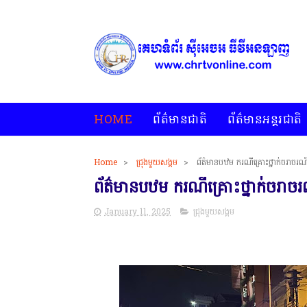
HOME
ព័ត៌មានជាតិ
ព័ត៌មានអន្តរជាតិ
Home
>
ជ្រុងមួយសង្គម
>
ព័ត៌មានបឋម ករណីគ្រោះថ្នាក់ចរាច
ព័ត៌មានបឋម ករណីគ្រោះថ្នាក់ចរា
January 11, 2025
ជ្រុងមួយសង្គម