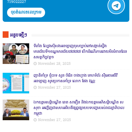
719022227
ចុចតំណតេលេក្រាម
អត្ថបទថ្មីៗ
ទីតាំង ល្បែងស៊ីសងអនឡាញខុសច្បាប់នៅសង្កាត់សឹ្ចង
មានជ័យទី១ខណ្ឌមានជ័យ៧៧៧៧ បើកដំណើរការដោយមិនរំខានដែន
សមត្ថកិច្ចវគ្គ១
November 28, 2025
ញាតិគាំទ្រ ខ្ញុំបាទ សួន ចំរើន ចាងហ្វាង គេហទំព័រ ស៊ីអេចអធីវី
អនឡាញ សូមប្រកាសគាំទ្រ លោក ផែង វណ្ណ:
November 27, 2025
ឯកឧត្តមសន្តិបណ្ឌិត នេត សាវឿន និងឯកឧត្តមអភិសន្តិបណ្ឌិត ស
សុខា អញ្ជើញជាសហអធិបតីផ្សព្វផ្សាយបទបញ្ជារបស់រាជរដ្ឋាភិបាល
កម្ពុជា
November 27, 2025