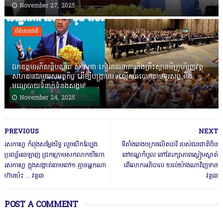
November 27, 2025
ព័ត៌មានជាតិ
ឯកឧត្តមអភិសន្តិបណ្ឌិត ស សុខា កៀរគរធនាគារនិងគ្រឹះស្ថានមីក្រូហិរញ្ញវត្ថុ
សហការជាមួយសមត្ថកិច្ច ដើម្បីបង្ក្រាបបទល្មើសឆបោកតាមទូរសព្ទ និង
មធ្យោបាយទំនាក់ទំនងសង្គម!
November 24, 2025
PREVIOUS
NEXT
រសកាហ្វេ កំពុងសម្តែងរិទ្ធ លួចបើកល្បែង
ទីតាំងរោងចក្រផលិតបារី របស់ជនជាតិចិន
ប្រពន្ធ័អនឡាញ ជ្រកក្រោមសកលាកយីហោ
នៅខណ្ឌកំបូល នៅតែរក្សាភាពស្ងៀមស្ងាត់
រសកាហ្វេ ក្នុងសង្កាត់ចោមចៅ១ គ្មានអ្នកណា
តើលោកអភិបាល យល់យ៉ាងណាវិញទាន
ហ៊ានប៉ះ …វគ្គ៣
វគ្គ៣
POST A COMMENT