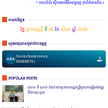
* គេហទំព័រ ស៊ីអេចអធីវីអនឡាញ ជាព័ត៌មានពិត រហ័ស អព្យា
កាលបរិច្ឆេទ
ថ្ងៃ
ព្រហស្បត្តិ៍
ទី
06
ខែ
សីហា
ឆ្នាំ
2026
សូមអរគុណសម្រាប់ការឧត្ថម្ភ
Suonchamroeun
000888761
POPULAR POSTS
លោក នី ណាក់ អំពាវនាវឲ្យនាយករដ្ឋមន្ត្រីជួយរកយុត្តិធម៌ជាថ្នូរ
នឹងការចុះចូល