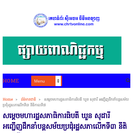
HOME
Home
>
ព័ត៌មានជាតិ
>
សម្ដេចមហារដ្ឋសភាធិការធិបតី ឃួន សុដារី អញ្ជើញដឹកនាំបន្តសម័យ
ប្រជុំរដ្ឋសភាលើកទី៣ នីតិកាលទី៧
សម្ដេចមហារដ្ឋសភាធិការធិបតី ឃួន សុដារី
អញ្ជើញដឹកនាំបន្តសម័យប្រជុំរដ្ឋសភាលើកទី៣ នីតិ