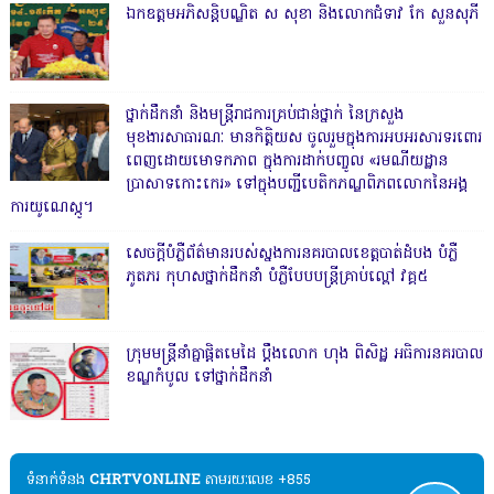
ឯកឧត្តមអភិសន្តិបណ្ឌិត ស សុខា និងលោកជំទាវ កែ សួនសុភី
ថ្នាក់ដឹកនាំ និងមន្ត្រីរាជការគ្រប់ជាន់ថ្នាក់ នៃក្រសួង
មុខងារសាធារណៈ មានកិត្តិយស ចូលរួមក្នុងការអបអរសារទរពោរ
ពេញដោយមោទកភាព ក្នុងការដាក់បញ្ចូល «រមណីយដ្ឋាន
ប្រាសាទកោះកេរ» ទៅក្នុងបញ្ជីបេតិកភណ្ឌពិភពលោកនៃអង្គ
ការយូណេស្កូ។
សេចក្តីបំភ្លឺព័ត៌មានរបស់ស្នងការនគរបាលខេត្តបាត់ដំបង បំភ្លឺ
ភូតភរ កុហសថ្នាក់ដឹកនាំ បំភ្លឺបែបបន្ត្រីគ្រាប់ល្ពៅ វគ្គ៥
ក្រុមមន្ត្រីនាំគ្នាផ្ដិតមេដៃ ប្ដឹងលោក ហុង ពិសិដ្ឋ អធិការនគរបាល
ខណ្ឌកំបូល ទៅថ្នាក់ដឹកនាំ
ទំនាក់ទំនង​​
CHRTVONLINE
តាមរយៈលេខ +855