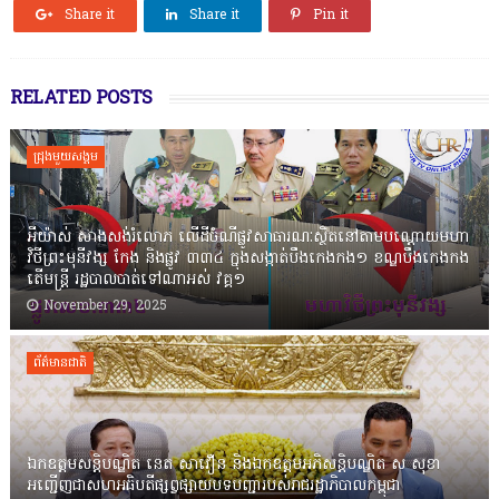
Share it
Share it
Pin it
RELATED POSTS
ជ្រុងមួយសង្គម
អីយ៉ាស់ សាងសង់រំលោភ លើដីចំណីផ្លូវសាធារណៈស្ថិតនៅតាមបណ្ដោយមហា
វិថីព្រះមុនីវង្ស កែង និងផ្លូវ ៣៣៤ ក្នុងសង្កាត់បឹងកេងកង១ ខណ្ឌបឹងកេងកង
តើមន្ត្រី រដ្ឋបាលបាត់ទៅណាអស់ វគ្គ១
November 29, 2025
ព័ត៌មានជាតិ
ឯកឧត្តមសន្តិបណ្ឌិត នេត សាវឿន និងឯកឧត្តមអភិសន្តិបណ្ឌិត ស សុខា
អញ្ជើញជាសហអធិបតីផ្សព្វផ្សាយបទបញ្ជារបស់រាជរដ្ឋាភិបាលកម្ពុជា