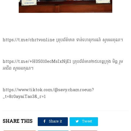
https://t.me/chrtvonline គ្រុបព័ត៌មាន ទាន់ហេតុការណ៍ សូមអរគុណ។
https://t.me/+H0S010ecMsIxNjE1 គ្រុបព័ត៌មាន២៥ខេត្តក្រុង មិត្ត រួម
អាជីព សូមអរគុណ។
https://www.tiktok.com/@savy.chamroeun?
_t=8r0ayaiTao3&_r=1
SHARE THIS
Share it
Tweet