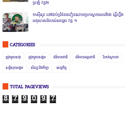
ច្រឡំ វគ្គ២
កាសុីណូ នៅជាប់ព្រំដែនវៀតណាមច្រកស្វាយអាង៉ោង ធ្វើហ្នឹង
អនុសាសន៍របស់សម្ដេច វគ្គ ១
CATEGORIES
ជ្រុងមួយសង្
ជ្រុងមួយសង្គម
ព័ត៌មានជាតិ
ព័ត៌មានអន្តរជាតិ
រិះគន់ស្ថាបនា
សន្តិសុខសង្គម
សិល្បៈនិងកីឡា
សេដ្ឋកិច្ច
TOTAL PAGEVIEWS
8
7
9
0
9
7