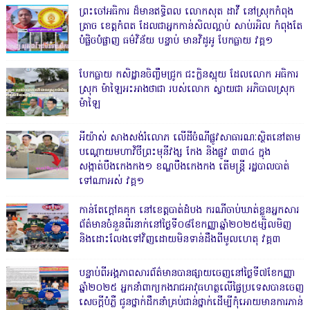
ព្រះចៅអធិការ ដ៏មានឥទ្ធិពល លោកសុត ដាវី នៅស្រុកកំពុង
ត្រាច ខេត្តកំពត ដែលជាអ្នកកាន់សិលល្អាប់ សាប់រអិល កំពុងតែ
បំផ្លិចបំផ្លាញ ធម៌វិន័យ បន្ទាប់ មានវិដូអូ បែកធ្លាយ វគ្គ១
បែកធ្លាយ កសិដ្ឋានចិញ្ចឹមជ្រូក ជះក្លិនស្អុយ ដែលលោក អធិការ
ស្រុក ម៉ាឡៃអះអាងថាជា របស់លោក ស្វាយជា អភិបាលស្រុក
ម៉ាឡៃ
អីយ៉ាស់ សាងសង់រំលោភ លើដីចំណីផ្លូវសាធារណៈស្ថិតនៅតាម
បណ្ដោយមហាវិថីព្រះមុនីវង្ស កែង និងផ្លូវ ៣៣៤ ក្នុង
សង្កាត់បឹងកេងកង១ ខណ្ឌបឹងកេងកង តើមន្ត្រី រដ្ឋបាលបាត់
ទៅណាអស់ វគ្គ១
កាន់តែក្តៅគគុក នៅខេត្តបាត់ដំបង ករណីចាប់ឃាត់ខ្លួនអ្នកសារ
ព័ត៌មានចំនួនពីរនាក់នៅថ្ងៃទី០៨ខែកញ្ញាឆ្នាំ២០២៥ម្សិលមិញ
និងដោះលែងទៅវិញដោយមិនទាន់ដឹងពីមូលហេតុ វគ្គ៣
បន្ទាប់ពីអង្គភាពសារព័ត៌មានបានផ្សាយចេញនៅថ្ងៃទី៧ខែកញ្ញា
ឆ្នាំ២០២៥ អ្នកនាំពាក្យកងរាជអាវុធហត្ថលើផ្ទៃប្រទេសបានចេញ
សេចក្តីបំភ្លឺ ជូនថ្នាក់ដឹកនាំគ្រប់ជាន់ថ្នាក់ដើម្បីកុំអោយមានការភាន់