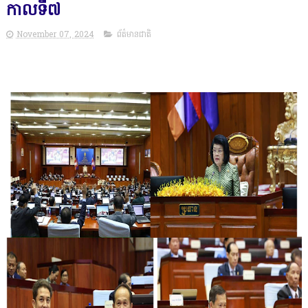
កាលទី៧
November 07, 2024
ព័ត៌មានជាតិ