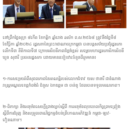
នៅព្រឹកថ្ងៃសុក្រ ៨កើត ខែកត្តិក ឆ្នាំរោង ឆស័ក ព.ស.២៥៦៨ ត្រូវនឹងថ្ងៃទី៨
ខែវិច្ឆិកា ឆ្នាំ២០២៤ រដ្ឋសភានៃព្រះរាជាណាចក្រកម្ពុជា បានបន្តសម័យប្រជុំរដ្ឋសភា
លើកទី៣ នីតិកាលទី៧ ក្រោមអធិបតីភាពដ៏ខ្ពង់ខ្ពស់ សម្ដេចមហារដ្ឋសភាធិការធិបតី
ឃួន សុដារី ប្រធានរដ្ឋសភា ដោយមានរបៀបវារៈចំនួនពីររួមមាន៖
១-ការសម្រេចអំពីសុពលភាពនៃអាណត្តិរបស់លោកជំទាវ យស ថានារី ជាតំណាង
រាស្រ្តមណ្ឌលខេត្តកំពង់ធំ ជំនួស ឯកឧត្តម ជា ចាន់តូ ដែលបានទទួលមរណភាព។
២-ពិភាក្សា និងអនុម័តសេចក្តីព្រាងច្បាប់ស្តីពី ការអនុម័តលុបចោលកិច្ចព្រមព្រៀង
ស្តីពីការជំរុញ និងសម្រួលពាណិជ្ជកម្មតំបន់ត្រីកោណអភិវឌ្ឍន៍ កម្ពុជា-ឡាវ-
វៀតណាម។