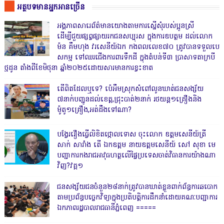
អត្ថបទមានអ្នកអានច្រើន
អង្គភាពសារេព័ត៌មានយោងតាមការស្នើសុំរបស់ប្អូនស្រី
ដើម្បីជួយផ្សព្វផ្សាយរកជនសប្បុរស ក្នុងការឧបត្ថម ដល់លោក
ម៉ន គឹមហុង វរសេនីយ៍ឯក កងពលលេខ៧០ ត្រូវបានទទួលបេ
សកម្ម ទៅឈរជើងការពារទឹកដី ក្នុងតំបន់ទី៣ ប្រាសាទតាក្របី
ថ្មដូន តាំងពីខែមិថុនា ឆ្នាំ២០២៥ដោយសារមានការខ្វះខាត
តើពិតដែលឬទេ? ប៉េអឹមស្រុកសំពៅលូនឃាត់ជនសង្ស័យ
៧នាក់បញ្ជូនដល់ខេត្ត,ជ្រុះបាត់២នាក់ រថយន្ត១គ្រឿងនិង
ម៉ូតូ១គ្រឿង,អត់ដឹងទៅណា?
បង្វែររឿងធ្វើលិខិតថ្កោលទោស ចុះលោក ឧត្តមសេនីយ៍ត្រី
សាក់ សារាំង តើ ឯកឧត្តម នាយឧត្តមសេនីយ៍ សៅ សុខា មេ
បញ្ជាការកងរាជអាវុធហត្ថលើផ្ទៃប្រទេសចាត់វិធានការយ៉ាងណា
វិញ?វគ្គ១
ជនសង្ស័យជនចំនួន២៨នាក់ត្រូវបានឃាត់ខ្លួនពាក់ព័ន្ធការឆបោក
តាមប្រព័ន្ធបច្ចេកវិទ្យាក្នុងប្រតិបត្តិការដឹកនាំដោយគណៈបញ្ជាការ
ឯកភាពរដ្ឋបាលរាជធានីភ្នំពេញ ‎=====