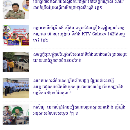
បែកធ្លាយឯកសាររបស់ស្នងការរងម្នាក់នៅខេត្តកណ្ដាល ដោយ
គាត់ខំប្រឹងប្រែងធ្វើការមិនព្រមចូលនិវត្តន៍ វគ្គ១
ឧត្តមសេនីយ៍ត្រី គង់ ស៊ីដន ទទួលផែនគ្រឿងញៀនប្រចាំខេត្ត
កណ្តាល ហ៊ានចុះបង្ក្រាប ទីតាំង KTV Galaxy 142ដែលឬ
ទេ? វគ្គ២
សមត្ថកិ្ចចុះបង្ក្រាបល្បែងស៊ីសងនៅទីតាំងតារាងបាល់ជ្រោយចង្វារ
ដោយឃាត់ខ្លួនបានចំនួន០៩នាក់
សមាគមសារព័ត៌មានសុក្រឹតបើកអង្គប្រជុំប្រគល់សេចក្តី
សម្រេចជូនសមាជិកនិងបូកសរុបរបាយការណ៍ប្រចាំខែកញ្ញានិង
បន្តទិសដៅប្រចាំខែតុលា!!
កាសុីណូ នៅជាប់ព្រំដែនវៀតណាមច្រកស្វាយអាង៉ោង ធ្វើហ្នឹង
អនុសាសន៍របស់សម្ដេច វគ្គ ១