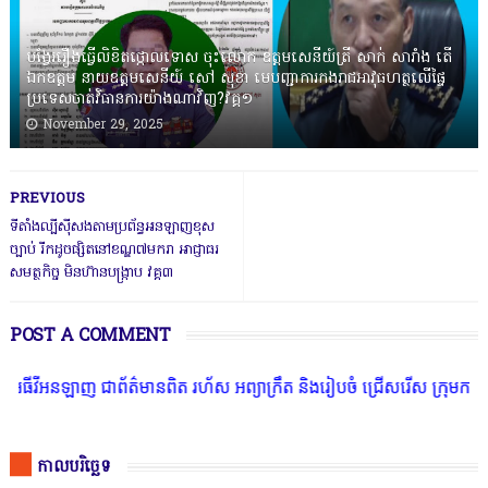
បង្វែររឿងធ្វើលិខិតថ្កោលទោស ចុះលោក ឧត្តមសេនីយ៍ត្រី សាក់ សារាំង តើ
ឯកឧត្តម នាយឧត្តមសេនីយ៍ សៅ សុខា មេបញ្ជាការកងរាជអាវុធហត្ថលើផ្ទៃ
ប្រទេសចាត់វិធានការយ៉ាងណាវិញ?វគ្គ១
November 29, 2025
PREVIOUS
ទីតាំងល្បីស៊ីសងតាមប្រព័ន្ធអនឡាញខុស
ច្បាប់ រីកដូចផ្សិតនៅខណ្ឌ៧មករា អាជ្ញាធរ
សមត្ថកិច្ច មិនហ៊ានបង្ក្រាប វគ្គ៣
POST A COMMENT
 ជាព័ត៌មានពិត រហ័ស អព្យាក្រឹត និងរៀបចំ ជ្រើសរើស ក្រុមការងារ នៅតាមប
កាលបរិច្ឆេទ