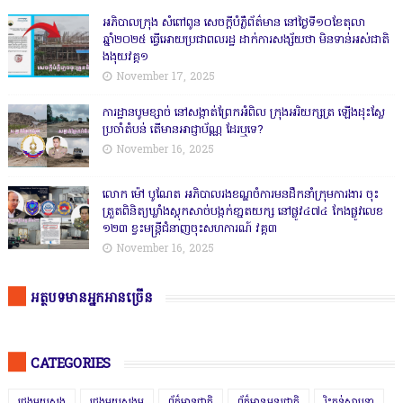
អភិបាលក្រុង សំពៅពូន សេចក្តីបំភ្លឺព័ត៌មាន នៅថ្ងៃទី១០ខែតុលា
ឆ្នាំ២០២៥ ធ្វើអោយប្រជាពលរដ្ឋ ដាក់ការសង្ស័យថា មិនទាន់អស់ជាតិ
ងងុយវគ្គ១
November 17, 2025
ការដ្ឋានបូមខ្សាច់ នៅសង្កាត់ព្រែកអំពិល ក្រុងអរិយក្សត្រ ឡើងដុះស្លែ
ប្រចាំតំបន់ តើមានអាជ្ញាប័ណ្ណ ដែរឬទេ?
November 16, 2025
លោក ម៉ៅ បូណែត អភិបាលរងខណ្ឌចំការមនដឹកនាំក្រុមការងារ ចុះ
ត្រួតពិនិត្យឃ្លាំងស្តុកសាច់បង្កក់ខា្នតយក្ស នៅផ្លូវ៤៧៤ កែងផ្លូវលេខ
១២៣ ខ្វះមន្ត្រីជំនាញចុះសហការណ៍ វគ្គ៣
November 16, 2025
អត្ថបទមានអ្នកអានច្រើន
CATEGORIES