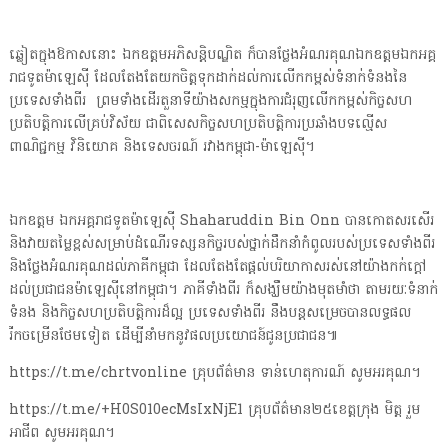
ឆ្លៀតក្នុងឱកាសនោះ ឯកឧត្តមអភិសន្តិបណ្ឌិត ក៏បានថ្លែងអំណរគុណឯកឧត្តមឯកអគ្គ
រាជទូតម៉ាឡេស៊ី ដែលតែងតែយកចិត្តទុកដាក់ដល់ការលើកកម្ពស់ទំនាក់ទំនងនៃ
ប្រទេសទាំងពីរ ព្រមទាំងដើរតួនាទីយ៉ាងសកម្មក្នុងការជំរុញលើកកម្ពស់កិច្ចសហ
ប្រតិបត្តិការលើគ្រប់វិស័យ ជាពិសេសកិច្ចសហប្រតិបត្តិការប្រឆាំងបទល្មើស
ពាណិជ្ជកម្ម វិនិយោគ និងទេសចរណ៍ រវាងកម្ពុជា-ម៉ាឡេស៊ី។
ឯកឧត្តម ឯកអគ្គរាជទូតម៉ាឡេស៊ី Shaharuddin Bin Onn បានកោតសរសើរ
និងវាយតម្លៃខ្ពស់សម្រាប់ដំណើរទស្សនកិច្ចរបស់ថ្នាក់ដឹកនាំកំពូលរបស់ប្រទេសទាំងពីរ
និងថ្លែងអំណរគុណដល់ភាគីកម្ពុជា ដែលតែងតែផ្តល់បរិយាកាសរស់នៅយ៉ាងកក់ក្តៅ
ដល់ប្រជាជនម៉ាឡេស៊ីនៅកម្ពុជា។ ភាគីទាំងពីរ ក៏សង្ឃឹមយ៉ាងមុតមាំថា តាមរយៈទំនាក់
ទំនង និងកិច្ចសហប្រតិបត្តិការដ៏ល្អ ប្រទេសទាំងពីរ នឹងបន្តសម្រេចបានលទ្ធផល
រីកចម្រើនថែមទៀត ដើម្បីនាំមកនូវផលប្រយោជន៍ជូនប្រជាជន៕
https://t.me/chrtvonline គ្រុបព័ត៌មាន ទាន់ហេតុការណ៍ សូមអរគុណ។
https://t.me/+H0S010ecMsIxNjE1 គ្រុបព័ត៌មាន២៥ខេត្តក្រុង មិត្ត រួម
អាជីព សូមអរគុណ។