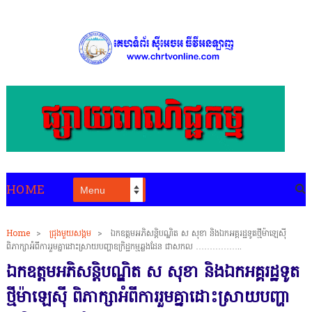
HOME
Home
>
ជ្រុងមួយសង្គម
>
ឯកឧត្តមអភិសន្តិបណ្ឌិត ស សុខា និងឯកអគ្គរដ្ឋទូតថ្មីម៉ាឡេស៊ី
ពិភាក្សាអំពីការរួមគ្នាដោះស្រាយបញ្ហាឧក្រិដ្ឋកម្មឆ្លងដែន ជាសកល ……………..
ឯកឧត្តមអភិសន្តិបណ្ឌិត ស សុខា និងឯកអគ្គរដ្ឋទូត
ថ្មីម៉ាឡេស៊ី ពិភាក្សាអំពីការរួមគ្នាដោះស្រាយបញ្ហា