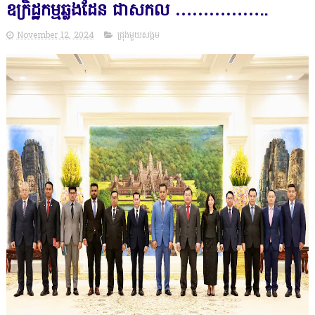
ឧក្រិដ្ឋកម្មឆ្លងដែន ជាសកល ……………..
November 12, 2024
ជ្រុងមួយសង្គម