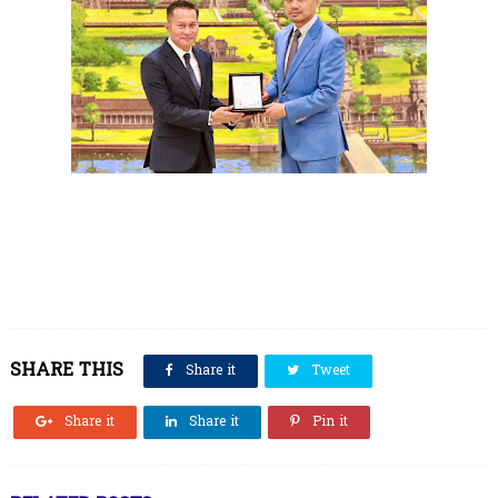
SHARE THIS
Share it
Tweet
Share it
Share it
Pin it