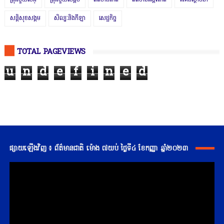
ជ្រុងមួយសង្
ជ្រុងមួយសង្គម
ព័ត៌មានជាតិ
ព័ត៌មានអន្តរជាតិ
រិះគន់ស្ថាបនា
សន្តិសុខសង្គម
សិល្បៈនិងកីឡា
សេដ្ឋកិច្ច
TOTAL PAGEVIEWS
u
n
d
e
f
i
n
e
d
ផ្សាយឡើងវិញ ៖ ព័ត៌មានជាតិ ម៉ោង ៧យប់ ថ្ងៃទី៤ ខែកញ្ញា ឆ្នាំ២០២៣