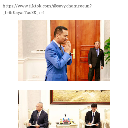
https://www.tiktok.com/@savy.chamroeun?
_t=8r0ayaiTao3&_r=1