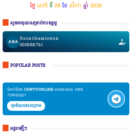
ថ្ងៃ
សៅរ៍
ទី
08
ខែ
សីហា
ឆ្នាំ
2026
សូមអរគុណសម្រាប់ការឧត្ថម្ភ
Suonchamroeun
000888761
POPULAR POSTS
ទំនាក់ទំនង​​
CHRTVONLINE
តាមរយៈលេខ +855
719022227
ចុចតំណតេលេក្រាម
អត្ថបទថ្មីៗ