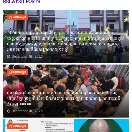
RELATED POSTS
ជ្រុងមួយសង្គម
កងរាជឣាវុធហត្ថខេត្តបញ្ជូនជនសង្ស័យ ចំនួន១៤នាក់ ទៅសាលាដំបូង
ខេត្តឣនុវត្តតាមនីតិវិធី ពាក់ព័ន្ធ ករណីជួញដូរ រក្សាទុក និងប្រើប្រាស់ដោយខុស
ច្បាប់នូវសារធាតុញៀន, កាន់កាប់ ឬដឹកជញ្ជូនអាវុធដោយគ្មានការអនុញ្ញាត,
រួមភេទជាមួយអនីតិជនក្រោមអាយុ១៥ឆ្នាំ ...
December 01, 2025
ជ្រុងមួយសង្គម
ជនសង្ស័យជនចំនួន២៨នាក់ត្រូវបានឃាត់ខ្លួនពាក់ព័ន្ធការឆបោកតាមប្រព័ន្ធ
បច្ចេកវិទ្យាក្នុងប្រតិបត្តិការដឹកនាំដោយគណៈបញ្ជាការឯកភាពរដ្ឋបាលរាជធានី
ភ្នំពេញ ‎=====
December 01, 2025
ជ្រុងមួយសង្គម