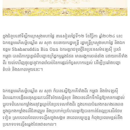
ក្នុងជំនួបនៅទីស្ដីការក្រសួងមហាផ្ទៃ នារសៀលថ្ងៃទី១២ ខែវិច្ឆិកា ឆ្នាំ២០២៤ នេះ
ឯកឧត្តមអភិសន្តិបណ្ឌិត ស សុខា ឧបនាយករដ្ឋមន្ត្រី រដ្ឋមន្ត្រីក្រសួងមហាផ្ទៃ និងឯក
ឧត្តម Shaharuddin Bin Onn ឯកអគ្គរាជទូតថ្មីនៃប្រទេសម៉ាឡេស៊ី ប្រចាំ
កម្ពុជា បានពិភាក្សាគ្នាអំពីបញ្ហាឧក្រិដ្ឋកម្មឆ្លងដែន មានអង្គការចាត់តាំង ដោយភាគីទាំង
ពីរ យល់ឃើញដូចគ្នានូវភាពចាំបាច់នៃការផ្ដល់កិច្ចសហការខ្ពស់ ដើម្បីប្រឆាំងបញ្ហា
តំបន់ និងសកលមួយនេះ។
ឯកឧត្តមអភិសន្តិបណ្ឌិត ស សុខា ក៏បានស្នើឱ្យភាគីទាំងពីរ កម្ពុជា និងម៉ាឡេស៊ី
ពិចារណាបង្កើតអនុស្សរណៈលើវិស័យសន្តិសុខ និងបានលើកទឹកចិត្តឱ្យមានការផ្លាស់
ប្តូរបទពិសោធកម្លាំងអនុវត្តច្បាប់នៃប្រទេសទាំងពីរ ក្នុងគោលបំណងកសាងធនធាន
ក្នុងជួរកងកម្លាំងលើជំនាញរួម និងប្រហាក់ប្រហែលគ្នាឱ្យបានកាន់តែល្អប្រសើរថែម
ទៀត ស្របពេលដែលបទល្មើសក្នុងសង្គម នាពេលបច្ចុប្បន្ន កំពុងប្រឈមខ្ពស់នឹង
ប្រភេទបទល្មើសឆ្លងដែនជាសកល។