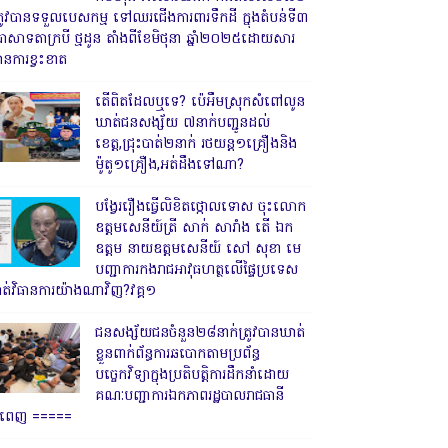
្រូវបានទទួលបេសកម្ម ទៅឈរជើងការពារទឹកដី ក្នុងតំបន់ទី៣
្រាសាទតាក្របី ថ្មដូន តាំងពីខែមិថុនា ឆ្នាំ២០២៥ដោយសារ
ានការខ្វះខាត
តើពិតដែលឬទេ? ប៉េអឹមស្រុកសំពៅលូន
ឃាត់ជនសង្ស័យ ៧នាក់បញ្ជូនដល់
ខេត្ត,ជ្រុះបាត់២នាក់ រថយន្ត១គ្រឿងនិង
ម៉ូតូ១គ្រឿង,អត់ដឹងទៅណា?
បង្វែររឿងធ្វើលិខិតថ្កោលទោស ចុះលោក
ឧត្តមសេនីយ៍ត្រី សាក់ សារាំង តើ ឯក
ឧត្តម នាយឧត្តមសេនីយ៍ សៅ សុខា មេ
បញ្ជាការកងរាជអាវុធហត្ថលើផ្ទៃប្រទេស
ាត់វិធានការយ៉ាងណាវិញ?វគ្គ១
ជនសង្ស័យជនចំនួន២៨នាក់ត្រូវបានឃាត់
ខ្លួនពាក់ព័ន្ធការឆបោកតាមប្រព័ន្ធ
បច្ចេកវិទ្យាក្នុងប្រតិបត្តិការដឹកនាំដោយ
គណៈបញ្ជាការឯកភាពរដ្ឋបាលរាជធានី
្នំពេញ ‎=====