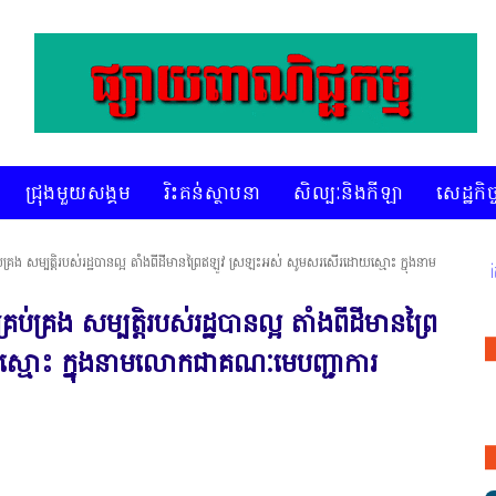
ជ្រុងមួយសង្គម
រិះគន់ស្ថាបនា
សិល្បៈនិងកីឡា
សេដ្ឋកិច្
់គ្រង សម្បត្តិរបស់រដ្ឋបានល្អ តាំងពីដីមានព្រៃឥឡូវ ស្រឡះអស់ សូមសរសើរដោយស្មោះ ក្នុងនាម
* គេហទំព័រ ស៊ីអេចអធីវីអនឡាញ ជាព័ត៌មានពិត រហ័ស អព្យា
់គ្រង សម្បត្តិរបស់រដ្ឋបានល្អ តាំងពីដីមានព្រៃ
មោះ ក្នុងនាមលោកជាគណៈមេបញ្ជាការ