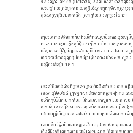
ទី២.ឈ្មោះ គីម ចិន (ហៅតាចិន) និងតា ណន" បានកំពុងគៀងគ
របស់រដ្ឋដែលគ្រប់គ្រងដោយមន្ត្រីបរិស្ថានក្នុងភូមិសាស្ត្រ ស
ភូមិសាស្ត្រគូលែនខាងជើង ស្រុកគូលែន ខេត្តព្រះវិហារ។
ក្រុមមេក្លោងទាំង៣នាក់ខាងលើកំពុងឃុបឃិតគ្នាជាមួយមន្ត
អាចសហការគ្នាបង្កើតភូមិថ្មីនេះឡើង ហើយ យកត្រាក់ទ័រឈូស
បរិស្ថាន នៅជុំវិញក្បែរបរិវេណភូមិថ្មីនោះ លក់ទៅអោយឈ្មួ
៣០០០(បីពាន់ដុល្លារ) ចែកគ្នីគ្នាធ្វើមានបានយ៉ាងសុខស្រួលហើយ
បង្កើតនៅឡើយទេ ។
នេះបើគិតចាប់តាំងពីក្រុមមេក្លោងទាំងបីនាក់នោះ បានបង្ក
មេសា ឆ្នាំ២០២៤ ក្រុមអ្នកសារព័ត៌មានជាច្រើនអង្គភាព បា
បង្កើតភូមិថ្មីពិតប្រាកដមែន និងបានសាកសួរទៅលោក សុខ ប៊
តាយស់)នេះឡើង លោកបានប្រាប់សារព័ត៌មានជាច្រើនអង្គភាព
ដោយមន្ត្រីបរិស្ថាន រស់នៅដាច់ស្រយាលឆ្ងាយពីគ្នាពេក ទើ
លោកគឹម រិទ្ធីអភិបាលខេត្តព្រះវិហារ ក្នុងនាមឯកឧត្តមជាគណៈម
តាំងពីដីនៅព្រៃរហូតក្លាយជាដីស្រឡះស្អាត ចំឡែកក្រុមឈ្ម