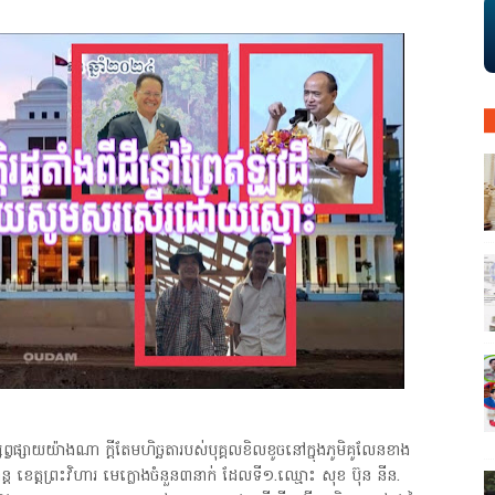
្សព្វផ្សាយយ៉ាងណា ក្តីតែមហិច្ឆតារបស់បុគ្គលខិលខូចនៅក្នុងភូមិគូលែនខាង
ន្ត ខេត្តព្រះវិហារ មេក្លោងចំនួន៣នាក់ ដែលទី១.ឈ្មោះ សុខ ប៊ុន នីន.