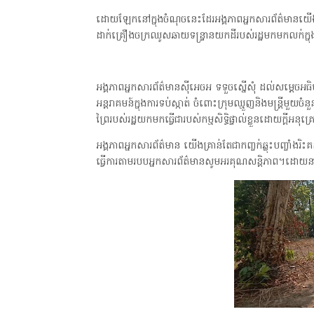
ដោយឡែកនៅក្នុងចំណុចនេះដែរអង្គភាពអ្នកសារព័ត៌មានយើងសង្
ដាក់គ្រឿងចក្រឈូសឆាយទន្ទ្រានយកដីរបស់រដ្ឋមកមកលក់ក្ន
អង្គភាពអ្នកសារព័ត៌មានស៊ីអេចអ ទទួចស្នើសុំ ដល់សម្ដេចអធិប
អន្តរាគមន៍ក្នុងការទប់ស្កាត់ ចំពោះក្រុមឈ្មួញនិងមន្ត្រីម
ព្រៃរបស់រដ្ឋយកមកធ្វើជារបស់កម្មសិទ្ធិផ្ទាល់ខ្លួនដោយក្តីអន
អង្គភាពអ្នកសារព័ត៌មាន យើងគ្រាន់តែជាកញ្ចក់ឆ្លុះបញ្ចាំងរិះគន
ធ្វើការតាមរបបអ្នកសារព័ត៌មានសូមអរគុណសន្តិភាព។ដោយន