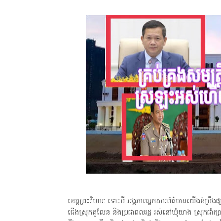
ខេត្តព្រះវិហារ: ទោះបី អង្គភាពអ្នកសារព័ត៌មានយើងខំប្រឹងផ
ជើងស្រុកគូលែន និងប្រជាពលរដ្ឋ រស់នៅឃុំយាង ស្រុកជាំក្សា