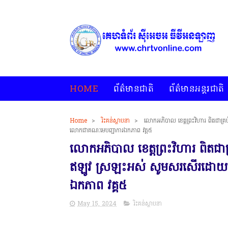
HOME
ព័ត៌មានជាតិ
ព័ត៌មានអន្តរជាតិ
Home
>
រិះគន់ស្ថាបនា
>
លោកអភិបាល ខេត្តព្រះវិហារ ពិតជាគ្រប
លោកជាគណៈមេបញ្ជាការឯកភាព វគ្គ៥
លោកអភិបាល ខេត្តព្រះវិហារ ពិតជាគ្រប
ឥឡូវ ស្រឡះអស់ សូមសរសើរដោយស្
ឯកភាព វគ្គ៥
May 15, 2024
រិះគន់ស្ថាបនា