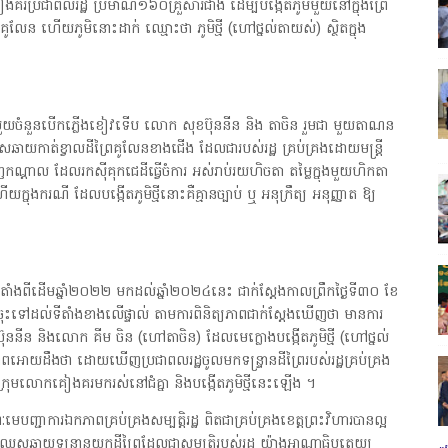
រប្រជាពលរដ្ឋ ប្រមាណ១៦០គ្រួសារជាង ដើម្បីបង្កើតភូមិមួយនៅក្នុងព្រៃ
្រុកគូលែន ហើយភូមិនោះដាក់ ឈ្មោះថា ភូមិថ្មី (ហៅថ្នល់តាយស់) ស្ថិតក្នុង
្រីមួយចំនួនបើកភ្លើងខៀវទើប លោក សុខប៊ុននីន និង តាចិន រួមជា មួយតាណន
ឆាយកាត់ខ្វាលដីព្រៃគូលែនខាងជើង ដែលជារបស់រដ្ឋ គ្រប់គ្រងដោយមន្ត្រី
ញកណ្តាល ដែលរកស៊ីគុកជេដីធ្វើចំការ អស់រាប់រយហិចតា តម្លៃក្នុងមួយហិកតា
ក្នុងករណី ដែលបង្កើតភូមិថ្មីនោះគឺគ្មានច្បាប់ ឬ អនុក្រឹត្យ អនុញ្ញាត ឱ្យ
ើតតាំងពីដើមឆ្នាំ២០២២ មកដល់ឆ្នាំ២០២៤នេះ ជាក់ស្តែងកាលព្រឹកថ្ងៃទី៣០ ខែ
នចុះទៅដល់ទីតាំងខាងលើផ្ទាល់ តាមការពិនិត្យភាពជាក់ស្តែងឃើញថា មានការ
ុននីន និងលោក គីម ចិន (ហៅតាចិន) ដែលមេក្លោងបង្កើតភូមិថ្មី (ហៅថ្នល់
អោយដឹងថា ដោយឃើញប្រជាពលរដ្ឋចូលមកទន្រ្ទានដីព្រៃរបស់រដ្ឋគ្រប់គ្រង
បក្រុមលោកគៀងគរមករស់នៅជំគ្នា និងបង្កើតភូមិថ្មីនេះឡើង ។
េបញ្ជាការឯកភាពគ្រប់គ្រងសម្បត្តិរដ្ឋ ពិតជាគ្រប់គ្រងខេត្តព្រះវិហារបានល្អ
ួញឈូសឆាយទន្ទ្រានយកដីព្រៃដែលជាសម្បត្តិរបស់រដ្ឋ យ៉ាងអាណាធិបតេយ្យ