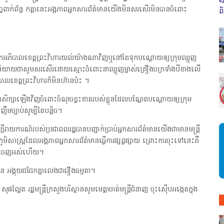
«
ាក់ព័ន្ធ កត្តានេះអង្គភាពអ្នកសារព័ត៌មានយើងមិនសរសើរមិនបានចំពោះ
ព
ើលោកអភិបាលខេត្តព្រះវិហារយល់យ៉ាងណាវិញឬនៅតែទុកបណ្ដោយឲ្យក្រុមឈ្មួញ
តក៏បាននិយាយថាសូមសរសើរដោយស្មោះចំពោះនាឈ្មួញម្ចាស់គ្រឿងចក្រទាំងបីខាងលើ
ាលខេត្តព្រះវិហារក៏មិនហ៊ានប៉ះ ។
សិក្សាឡើងវិញចំពោះចំណុចខ្វះខាតរបស់ខ្លួនដែលបណ្ដែតបណ្ដោយឲ្យក្រុម
ច្បាប់សូម្បីតែបន្តិច។
ាយការណ៍របស់ប្រជាពលរដ្ឋបានបញ្ជាក់ប្រាប់អ្នកសារព័ត៌មានយើងថាមានមន្ត្រី
សាស្ត្រដែលអង្គភាពអ្នកសារព័ត៌មានធ្វើការផ្សព្វផ្សាយ ព្រោះការចុះទៅនេះគឺ
នបើកចេញអស់ហើយ។
 អង្គុយជជែកគ្នាលេងជារឿងធម្មតា។
្លែត រដ្ឋមន្ត្រីក្រសួងបរិស្ថានសូមមេត្តាចាត់មន្ត្រីជំនាញ ចុះស៊ើបអង្កេតក្នុង