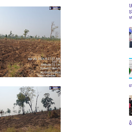
ត
ប
ម
ច
ភ