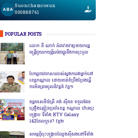
Suonchamroeun
000888761
POPULAR POSTS
លោក នី ណាក់ អំពាវនាវឲ្យនាយករដ្ឋ
មន្ត្រីជួយរកយុត្តិធម៌ជាថ្នូរនឹងការចុះចូល
បែកធ្លាយឯកសាររបស់ស្នងការរងម្នាក់នៅ
ខេត្តកណ្ដាល ដោយគាត់ខំប្រឹងប្រែងធ្វើ
ការមិនព្រមចូលនិវត្តន៍ វគ្គ១
ឧត្តមសេនីយ៍ត្រី គង់ ស៊ីដន ទទួលផែន
គ្រឿងញៀនប្រចាំខេត្ត កណ្តាល ហ៊ានចុះ
បង្ក្រាប ទីតាំង KTV Galaxy
142ដែលឬទេ? វគ្គ២
សមត្ថកិ្ចចុះបង្ក្រាបល្បែងស៊ីសងនៅទីតាំង