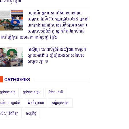
ូលហេតុ វគ្គ៣
បន្ទាប់ពីអង្គភាពសារព័ត៌មានបានផ្សាយ
ចេញនៅថ្ងៃទី៧ខែកញ្ញាឆ្នាំ២០២៥ អ្នកនាំ
ពាក្យកងរាជអាវុធហត្ថលើផ្ទៃប្រទេសបាន
ចេញសេចក្តីបំភ្លឺ ជូនថ្នាក់ដឹកនាំគ្រប់ជាន់
្នាក់ដើម្បីកុំអោយមានការភាន់ច្រឡំ វគ្គ២
កាសុីណូ នៅជាប់ព្រំដែនវៀតណាមច្រក
ស្វាយអាង៉ោង ធ្វើហ្នឹងអនុសាសន៍របស់
សម្ដេច វគ្គ ១
CATEGORIES
ជ្រុងមួយសង្
ជ្រុងមួយសង្គម
ព័ត៌មានជាតិ
ព័ត៌មានអន្តរជាតិ
រិះគន់ស្ថាបនា
សន្តិសុខសង្គម
សិល្បៈនិងកីឡា
សេដ្ឋកិច្ច