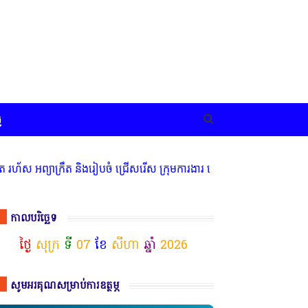
ច
ក្រឹត និងរៀបចំ ជ្រើសរើស ក្រុមការងារ នៅតាមបណ្តាលរាជធានី ខេត្ត មានចំ
កាលបរិច្ឆេទ
ថ្ងៃ
សុក្រ
ទី
07
ខែ
សីហា
ឆ្នាំ
2026
សូមអរគុណសម្រាប់ការឧត្ថម្ភ