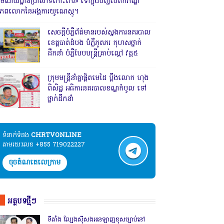
រមណីយដ្ឋានប្រាសាទកោះកេរ» ទៅក្នុងបញ្ជីបេតិកភណ្ឌ
ិភពលោកនៃអង្គការយូណេស្កូ។
សេចក្តីបំភ្លឺព័ត៌មានរបស់ស្នងការនគរបាល
ខេត្តបាត់ដំបង បំភ្លឺភូតភរ កុហសថ្នាក់
ដឹកនាំ បំភ្លឺបែបបន្ត្រីគ្រាប់ល្ពៅ វគ្គ៥
ក្រុមមន្ត្រីនាំគ្នាផ្ដិតមេដៃ ប្ដឹងលោក ហុង
ពិសិដ្ឋ អធិការនគរបាលខណ្ឌកំបូល ទៅ
ថ្នាក់ដឹកនាំ
ទំនាក់ទំនង​​
CHRTVONLINE
តាមរយៈលេខ +855 719022227
ចុចតំណតេលេក្រាម
អត្ថបទថ្មីៗ
ទីតាំង ល្បែងស៊ីសងអនឡាញខុសច្បាប់នៅ