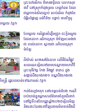
ព្រះចៅអធិការ ដ៏មានឥទ្ធិពល លោកសុត
ដាវី នៅស្រុកកំពុងត្រាច ខេត្តកំពត ដែល
ជាអ្នកកាន់សិលល្អាប់ សាប់រអិល កំពុងតែ
បំផ្លិចបំផ្លាញ ធម៌វិន័យ បន្ទាប់ មានវិដូអូ
ែកធ្លាយ វគ្គ១
បែកធ្លាយ កសិដ្ឋានចិញ្ចឹមជ្រូក ជះក្លិនស្អុយ
ដែលលោក អធិការស្រុក ម៉ាឡៃអះអាងថា
ជា របស់លោក ស្វាយជា អភិបាលស្រុក
ម៉ាឡៃ
អីយ៉ាស់ សាងសង់រំលោភ លើដីចំណីផ្លូវ
សាធារណៈស្ថិតនៅតាមបណ្ដោយមហាវិថី
ព្រះមុនីវង្ស កែង និងផ្លូវ ៣៣៤ ក្នុង
សង្កាត់បឹងកេងកង១ ខណ្ឌបឹងកេងកង
ើមន្ត្រី រដ្ឋបាលបាត់ទៅណាអស់ វគ្គ១
កាន់តែក្តៅគគុក នៅខេត្តបាត់ដំបង ករណី
ចាប់ឃាត់ខ្លួនអ្នកសារព័ត៌មានចំនួនពីរនាក់
នៅថ្ងៃទី០៨ខែកញ្ញាឆ្នាំ២០២៥ម្សិលមិញ
និងដោះលែងទៅវិញដោយមិនទាន់ដឹងពី