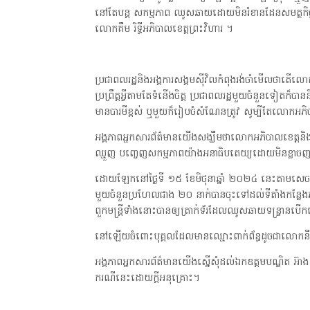
នៅតែបន្ត សកម្មភាព ឈូសឆាយដោយមិនរំខានដែនសមត្ថកិច្ចព
លោកគឹម រិទ្ធីអភិបាលខេត្តព្រះវិហារ ។
ប្រជាពលរដ្ឋនិងអង្គការសង្គមស៊ីវិលកំពុងរង់ចាំមើលថាត
ប្រព្រឹត្តអ្វីតាមតែទំនើងចិត្ត ប្រជាពលរដ្ឋមួយចំនួនទៀ
មានបារមីខ្ពស់ ឬមួយក៏រៀបចំសំណែនត្រូវ សូម្បីតែលោកអភិប
អង្គភាពអ្នកសារព័ត៌មានយើងសង្ឃឹមថាលោកអភិបាលខេត្តនិង
ឈ្មួញ បញ្ចេញសកម្មភាពយ៉ាងអនាធិបតេយ្យដោយមិនខ្លាចញញឹម
ដោយឡែកនៅថ្ងៃទី ១៥ ខែមិថុនាឆ្នាំ ២០២៤ នេះតាមសេចក្តីរ
មួយចំនួនប្រហែលជាង ២០ នាក់បានចុះទៅដល់ទីតាំងកន្លែងភូមិ
ពួកមន្ត្រីទាំងនោះបានឲ្យត្រាក់ទ័រដែលឈូសឆាយទន្ទ្រា
នៅឡើយចំពោះបុគ្គលដែលមានឈ្មោះពាក់ព័ន្ធដូចជាលោកនីន
អង្គភាពអ្នកសារព័ត៌មានយើងស្នើសុំដល់ឯកឧត្តមបណ្ឌិត អ៊ាង សុផល
ករណីនេះដោយក្តីអនុគ្រោះ។