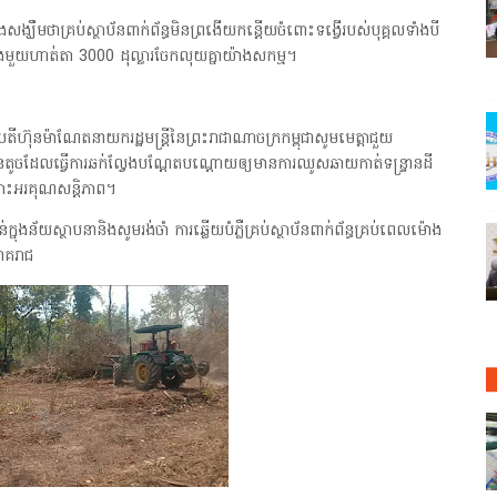
ឃឹមថាគ្រប់ស្ថាប័នពាក់ព័ន្ធមិនព្រងើយកន្តើយចំពោះទង្វើរបស់បុគ្គលទាំងបី
ុងមួយហាត់តា 3000 ដុល្លារចែកលុយគ្នាយ៉ាងសកម្ម។
តីហ៊ុនម៉ាណែតនាយករដ្ឋមន្ត្រីនៃព្រះរាជាណាចក្រកម្ពុជាសូមមេត្តាជួយ
ួយចំនួនតូចដែលធ្វើការឆក់ល្វែងបណ្ដែតបណ្ដោយឲ្យមានការឈូសឆាយកាត់ទន្ទ្រានដី
ុគ្រោះអរគុណសន្តិភាព។
់ក្នុងន័យស្ថាបនានិងសូមរង់ចាំ ការឆ្លើយបំភ្លឺគ្រប់ស្ថាប័នពាក់ព័ន្ធគ្រប់ពេលម៉ោង
ាគរាជ