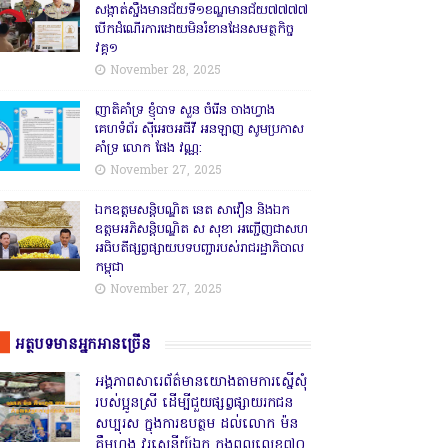
សង្កាត់សឹ្ចងមានជ័យទី១ខណ្ឌមានជ័យ៧៧៧៧
បើកដំណើរការដោយមិនរំខានដែនសមត្ថកិច្ច
វគ្គ១
November 28, 2025
ញាតិគាំទ្រ ខ្ញុំបាទ សួន ចំរើន ចាងហ្វាង
គេហទំព័រ ស៊ីអេចអធីវី អនឡាញ សូមប្រកាស
គាំទ្រ លោក ផែង វណ្ណ:
November 27, 2025
ឯកឧត្តមសន្តិបណ្ឌិត នេត សាវឿន និងឯក
ឧត្តមអភិសន្តិបណ្ឌិត ស សុខា អញ្ជើញជាសហ
អធិបតីផ្សព្វផ្សាយបទបញ្ជារបស់រាជរដ្ឋាភិបាល
កម្ពុជា
November 27, 2025
អត្ថបទមានអ្នកអានច្រើន
អង្គភាពសារេព័ត៌មានយោងតាមការស្នើសុំ
របស់ប្អូនស្រី ដើម្បីជួយផ្សព្វផ្សាយរកជន
សប្បុរស ក្នុងការឧបត្ថម ដល់លោក ម៉ន
គឹមហុង វរសេនីយ៍ឯក កងពលលេខ៧០