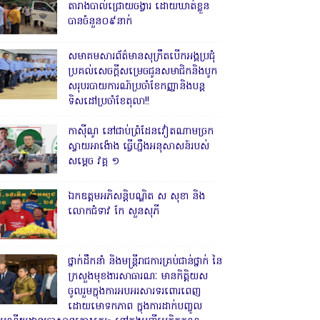
តារាងបាល់ជ្រោយចង្វារ ដោយឃាត់ខ្លួន
បានចំនួន០៩នាក់
សមាគមសារព័ត៌មានសុក្រឹតបើកអង្គប្រជុំ
ប្រគល់សេចក្តីសម្រេចជូនសមាជិកនិងបូក
សរុបរបាយការណ៍ប្រចាំខែកញ្ញានិងបន្ត
ទិសដៅប្រចាំខែតុលា!!
កាសុីណូ នៅជាប់ព្រំដែនវៀតណាមច្រក
ស្វាយអាង៉ោង ធ្វើហ្នឹងអនុសាសន៍របស់
សម្ដេច វគ្គ ១
ឯកឧត្តមអភិសន្តិបណ្ឌិត ស សុខា និង
លោកជំទាវ កែ សួនសុភី
ថ្នាក់ដឹកនាំ និងមន្ត្រីរាជការគ្រប់ជាន់ថ្នាក់ នៃ
ក្រសួងមុខងារសាធារណៈ មានកិត្តិយស
ចូលរួមក្នុងការអបអរសារទរពោរពេញ
ដោយមោទកភាព ក្នុងការដាក់បញ្ចូល