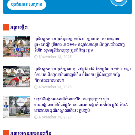
ចុចតំណតេលេក្រាម
អត្ថបទថ្មីៗ
ឃ្លាំងស្តុកសាច់បង្កក់គ្មានស្លាកយីហោ ខា្នតយក្ស តាមបណ្តោយ
ផ្លូវ<ឧកញ៉ា ទ្រីហេង .២០១១> ខណ្ឌសែនសុខ ដឹកចូលយ៉ាងពេញ
ទំហឹង សូមមន្ត្រីជំនាញចុះត្រួតពិនិត្យ វគ្គ១
November 13, 2025
ឃ្លាំងស្តុកសាច់បង្កក់ខា្នតយក្ស នៅផ្លូវ៤៧៤ កែងផ្លូវលេខ ១២៣ ខណ្ឌ
ចំការមន ដឹកចូលយ៉ាងពេញទំហឹង ចំណែកមន្ត្រីជំនាញពាក់ព័ន្ធ
កំពុងតែដេកលុងលក់
November 13, 2025
បន្ទាប់ពីអង្គភាពសារព័ត៌មានយើង បានផ្សព្វផ្សាយ រឿង
បោះបង្គោលលើដីចំណីផ្លូវសាធារណៈនៅសង្គាត់បាក់ខែង ផ្លូវជាតិ៦A
នៅពេលនេះរុះរើជាស្ថាពរហើយ វគ្គបញ្ចប់
November 13, 2025
អត្ថបទមានអ្នកអានច្រើន