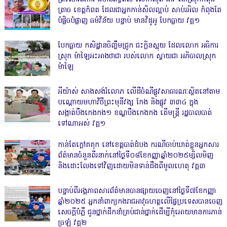
ត្រាច ខេត្តកំពត ដែលជាអ្នកកាន់សិលល្អាប់ សាប់រអិល កំពុងតែ
បំផ្លិចបំផ្លាញ ធម៌វិន័យ បន្ទាប់ មានវិដូអូ បែកធ្លាយ វគ្គ១
បែកធ្លាយ កសិដ្ឋានចិញ្ចឹមជ្រូក ជះក្លិនស្អុយ ដែលលោក អធិការ
ស្រុក ម៉ាឡៃអះអាងថាជា របស់លោក ស្វាយជា អភិបាលស្រុក
ម៉ាឡៃ
អីយ៉ាស់ សាងសង់រំលោភ លើដីចំណីផ្លូវសាធារណៈស្ថិតនៅតាម
បណ្ដោយមហាវិថីព្រះមុនីវង្ស កែង និងផ្លូវ ៣៣៤ ក្នុង
សង្កាត់បឹងកេងកង១ ខណ្ឌបឹងកេងកង តើមន្ត្រី រដ្ឋបាលបាត់
ទៅណាអស់ វគ្គ១
កាន់តែក្តៅគគុក នៅខេត្តបាត់ដំបង ករណីចាប់ឃាត់ខ្លួនអ្នកសារ
ព័ត៌មានចំនួនពីរនាក់នៅថ្ងៃទី០៨ខែកញ្ញាឆ្នាំ២០២៥ម្សិលមិញ
និងដោះលែងទៅវិញដោយមិនទាន់ដឹងពីមូលហេតុ វគ្គ៣
បន្ទាប់ពីអង្គភាពសារព័ត៌មានបានផ្សាយចេញនៅថ្ងៃទី៧ខែកញ្ញា
ឆ្នាំ២០២៥ អ្នកនាំពាក្យកងរាជអាវុធហត្ថលើផ្ទៃប្រទេសបានចេញ
សេចក្តីបំភ្លឺ ជូនថ្នាក់ដឹកនាំគ្រប់ជាន់ថ្នាក់ដើម្បីកុំអោយមានការភាន់
ច្រឡំ វគ្គ២