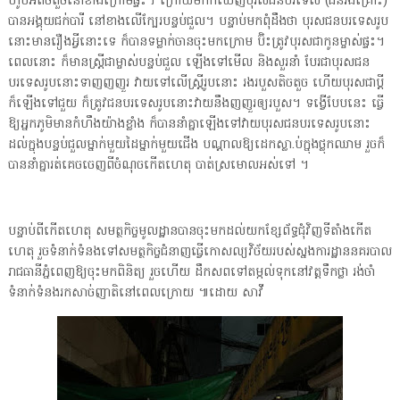
ហូប​អី​តិចតួច​នៅ​ខាងក្រោម​ផ្ទះ​។ ក្រោយមក​ក៏​ឃើញ​បុរស​ជនបរទេស (​ជន​រង​គ្រោះ​)
បាន​អង្គុយ​ជក់បារី នៅ​ខាងលើ​ក្បែរ​បន្ទប់​ជួល​។ បន្ទាប់​មក​ពុំ​ដឹង​ថា បុរស​ជនបរទេស​រូប​
នោះ​មានរឿង​អ្វី​នោះ​ទេ ក៏​បាន​ទម្លាក់​ចាន​ចុះ​មក​ក្រោម ប៊ិះ​ត្រូវ​បុរស​ជា​កូន​ម្ចាស់ផ្ទះ​។
ពេល​នោះ ក៏​មាន​ស្ត្រី​ជា​ម្ចាស់​បន្ទប់​ជួល ឡើង​ទៅ​មើល និង​សួរនាំ បែរជា​បុរស​ជន
បរទេស​រូប​នោះ​ទាញ​ញញួរ វាយ​ទៅ​លើ​ស្ត្រី​រូប​នោះ រង​របួស​តិចតួច ហើយ​បុរស​ជា​ប្តី
ក៏​ឡើង​ទៅ​ជួយ ក៏​ត្រូវ​ជនបរទេស​រូប​នោះ​វាយ​នឹង​ញញួរ​ឲ្យ​របួស​។ ទ​ង្វើ​បែប​នេះ ធ្វើ​
ឱ្យ​អ្នក​ភូមិ​មាន​កំហឹង​យ៉ាង​ខ្លាំង ក៏​បាន​នាំ​គ្នា​ឡើង​ទៅ​វាយ​បុរស​ជនបរទេស​រូប​នោះ
ដល់​ក្នុង​បន្ទប់​ជួល​ម្នាក់​មួយ​ដៃ​ម្នាក់​មួយ​ជើង បណ្ដាល​ឱ្យ​ដេក​ស្លា​.​ប់​ក្នុង​ថ្លុកឈាម រួច​ក៏​
បាន​នាំ​គ្នា​រត់គេច​ចេញពី​ចំណុច​កើតហេតុ បាត់​ស្រមោល​អស់​ទៅ ។
បន្ទាប់​ពី​កើតហេតុ សមត្ថកិច្ច​មូលដ្ឋាន​បាន​ចុះ​មក​ដល់​យក​ខ្សែ​ព័ទ្ធ​ជុំវិញ​ទីតាំង​កើត
ហេតុ រួច​ទំនាក់ទំនង​ទៅ​សមត្ថកិច្ច​ជំនាញ​ធ្វើ​កោសល្យវិច័យ​របស់​ស្នងការដ្ឋាន​នគរបាល​
រាជធានី​ភ្នំពេញ​ឱ្យ​ចុះ​មក​ពិនិត្យ រួច​ហើយ ដឹក​សព​ទៅ​តម្កល់​ទុក​នៅ​វត្ត​ទឹកថ្លា រង់ចាំ​
ទំនាក់ទំនង​រក​សាច់ញាតិ​នៅ​ពេល​ក្រោយ ៕ដោយ សាវី