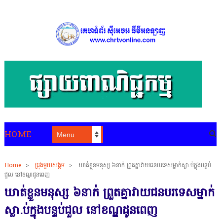
HOME
Home
>
ជ្រុងមួយសង្គម
>
ឃាត់ខ្លួន​មនុស្ស ៦​នាក់ ព្រួត​គ្នា​វាយ​ជនបរទេស​ម្នាក់​ស្លា​.​ប់​ក្នុង​បន្ទប់​
ជួល នៅ​ខណ្ឌដូនពេញ
ឃាត់ខ្លួន​មនុស្ស ៦​នាក់ ព្រួត​គ្នា​វាយ​ជនបរទេស​ម្នាក់​
ស្លា​.​ប់​ក្នុង​បន្ទប់​ជួល នៅ​ខណ្ឌដូនពេញ