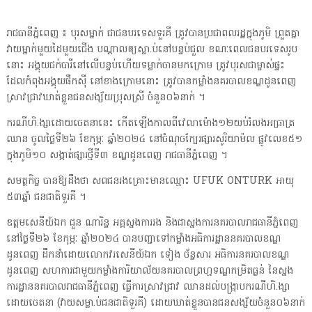
រាជធានី​ភ្នំពេញ ៖ បុរស​ម្នាក់ ជា​ជនបរទេស​ទួ​រ​គី ត្រូវ​បាន​ប្រជាពលរដ្ឋ​ក្នុងភូមិ ព្រួត​គ្នា​
វាយ​ម្នាក់​មួយ​ដៃ​មួយ​ជើង បណ្តាល​ឲ្យ​ស្លា​.​ប់​នៅ​បន្ទប់​ជួល ខណៈ​ពេល​ជនបរទេស​រូប​
នោះ អង្គុយ​ជក់បារី​នៅ​លើ​បន្ទប់​ហើយ​ទម្លាក់​ចាន​មក​ក្រោម ត្រូវ​បុរស​ជា​ម្ចាស់ផ្ទះ
ដែល​កំពុង​អង្គុយ​ផឹកស៊ី នៅ​ខាងក្រោម​នោះ ត្រូវ​បាន​កម្លាំង​នគរបាល​ខណ្ឌដូនពេញ
ស្រាវជ្រាវ​ឃាត់ខ្លួន​ជនសង្ស័យ​ប្រុស​ស្រី ចំនួន​០៦​នាក់ ។
ករណី​ហិ​.​ង្សា​ដោយ​ចេតនា​នេះ កើតឡើង​កាលពី​វេលា​ម៉ោង​១២​យប់​រំលង​អធ្រាត្រ​
ឈាន ចូល​ថ្ងៃ​ទី​២៦ ខែកុម្ភៈ ឆ្នាំ​២០២៤ នៅ​ចំណុច​ក្បែរ​ផ្សារ​សូ​រិ​យា​ម៉​ល ផ្លូវ​លេខ​៥១
ក្នុងភូមិ​១០ សង្កាត់​ផ្សារ​ថ្មី​ទី​៣ ខណ្ឌដូនពេញ រាជធានី​ភ្នំពេញ ។
សមត្ថកិច្ច បានឱ្យ​ដឹង​ថា សព​ជន​រង​គ្រោះ​មានឈ្មោះ UFUK ONTURK អាយុ​
៥៣​ឆ្នាំ ជនជាតិ​ទួ​រ​គី ។
ឧត្តមសេនីយ៍ឯក ជួន ណា​រិ​ន្ទ អគ្គស្នងការ​រង និង​ជា​ស្នងការ​នគរបាល​រាជធានី​ភ្នំពេញ
នៅ​ថ្ងៃ​ទី​២៦ ខែកុម្ភៈ ឆ្នាំ​២០២៤ បាន​បញ្ជា​ទៅ​កម្លាំង​អធិការដ្ឋាន​នគរបាល​ខណ្ឌ
ដូនពេញ ដឹកនាំ​ដោយ​លោក​វរសេនីយ៍ឯក ទៀង ច័ន្ទ​សារ អធិការ​នគរបាល​ខណ្ឌ
ដូនពេញ សហការ​ជាមួយ​កម្លាំង​ការិយាល័យ​នគរបាល​ព្រហ្មទណ្ឌ​កម្រិត​ធ្ងន់ នៃ​ស្នង
ការដ្ឋាន​នគរបាល​រាជធានី​ភ្នំពេញ ធ្វើការ​ស្រាវជ្រាវ ឈាន​ដល់​បង្ក្រាប​ករណី​ហិ​.​ង្សា​
ដោយ​ចេតនា (​វា​យស​ម្លា​.​ប់​ជនជាតិ​ទួ​រ​គី​) ដោយ​ឃាត់ខ្លួន​បាន​ជនសង្ស័យ​ចំនួន​០៦​នាក់