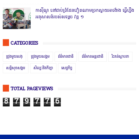
កាសុីណូ នៅជាប់ព្រំដែនវៀតណាមច្រកស្វាយអាង៉ោង ធ្វើហ្នឹង
អនុសាសន៍របស់សម្ដេច វគ្គ ១
CATEGORIES
ជ្រុងមួយសង្
ជ្រុងមួយសង្គម
ព័ត៌មានជាតិ
ព័ត៌មានអន្តរជាតិ
រិះគន់ស្ថាបនា
សន្តិសុខសង្គម
សិល្បៈនិងកីឡា
សេដ្ឋកិច្ច
TOTAL PAGEVIEWS
8
7
9
7
7
6