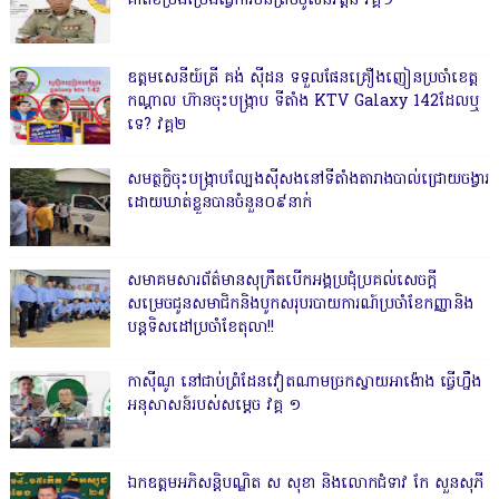
គាត់ខំប្រឹងប្រែងធ្វើការមិនព្រមចូលនិវត្តន៍ វគ្គ១
ឧត្តមសេនីយ៍ត្រី គង់ ស៊ីដន ទទួលផែនគ្រឿងញៀនប្រចាំខេត្ត
កណ្តាល ហ៊ានចុះបង្ក្រាប ទីតាំង KTV Galaxy 142ដែលឬ
ទេ? វគ្គ២
សមត្ថកិ្ចចុះបង្ក្រាបល្បែងស៊ីសងនៅទីតាំងតារាងបាល់ជ្រោយចង្វារ
ដោយឃាត់ខ្លួនបានចំនួន០៩នាក់
សមាគមសារព័ត៌មានសុក្រឹតបើកអង្គប្រជុំប្រគល់សេចក្តី
សម្រេចជូនសមាជិកនិងបូកសរុបរបាយការណ៍ប្រចាំខែកញ្ញានិង
បន្តទិសដៅប្រចាំខែតុលា!!
កាសុីណូ នៅជាប់ព្រំដែនវៀតណាមច្រកស្វាយអាង៉ោង ធ្វើហ្នឹង
អនុសាសន៍របស់សម្ដេច វគ្គ ១
ឯកឧត្តមអភិសន្តិបណ្ឌិត ស សុខា និងលោកជំទាវ កែ សួនសុភី