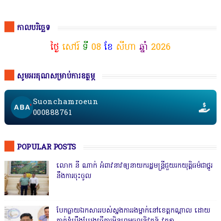
កាលបរិច្ឆេទ
ថ្ងៃ
សៅរ៍
ទី
08
ខែ
សីហា
ឆ្នាំ
2026
សូមអរគុណសម្រាប់ការឧត្ថម្ភ
Suonchamroeun
000888761
POPULAR POSTS
លោក នី ណាក់ អំពាវនាវឲ្យនាយករដ្ឋមន្ត្រីជួយរកយុត្តិធម៌ជាថ្នូរ
នឹងការចុះចូល
បែកធ្លាយឯកសាររបស់ស្នងការរងម្នាក់នៅខេត្តកណ្ដាល ដោយ