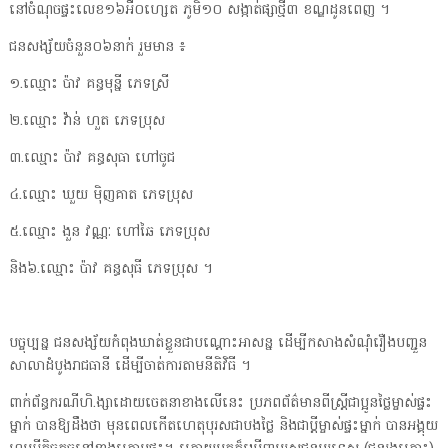
នៅ​ចំណុច​ផ្ទះ​លេខ​១៦​អឺ​០​ហ្សេ​ត ភូមិ​១០ សង្កាត់​ផ្សា​ថ្មី​៣ ខណ្ឌដូនពេញ ។
ជនសង្ស័យ​ចំនួន​០៦​នាក់ រួម​មាន ៖
១.​ឈ្មោះ ប៉ាវ គន្ធ​មុន្នី ភេទ​ស្រី
២.​ឈ្មោះ វ៉ា​ន់ ហួត ភេទ​ប្រុស
៣.​ឈ្មោះ ប៉ាវ គន្ធ​សុធា ហៅ​ចូ​ជ
៤.​ឈ្មោះ ឃួ​យ ម៉ិ​ញ​គាត ភេទ​ប្រុស
៥.​ឈ្មោះ ងួ​ន វណ្ណៈ ហៅ​ឆៃ ភេទ​ប្រុស
និង​៦.​ឈ្មោះ ប៉ាវ គន្ធ​សុធី ភេទ​ប្រុស ។
បច្ចុប្បន្ន ជនសង្ស័យ​កំពុង​ឃាត់ខ្លួន​ជា​បណ្ដោះអាសន្ន ដើម្បី​កសាង​សំណុំរឿង​ប​ញ្ជួ​ន​
សាលាដំបូង​រាជធានី ដើម្បី​ចាត់ការ​តាម​នីតិវិធី ។
ពាក់ព័ន្ធ​ករណី​ហិ​.​ង្សា​ដោយ​ចេតនា​ខាងលើ​នេះ ប្រភព​ព័ត៌មាន​ពី​ស្ត្រី​ជា​ប្អូនថ្លៃ​ម្ចាស់ផ្ទះ​
ម្នាក់ បានឱ្យ​ដឹង​ថា មុន​ពេល​កើតហេតុ​បុរស​ជា​បងថ្លៃ និង​ជា​ប្តី​ម្ចាស់ផ្ទះ​ម្នាក់ បាន​អង្គុយ​