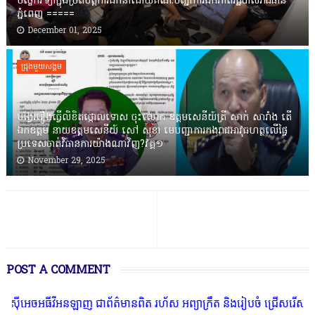
បច្ចេកវិទ្យាក្នុងប្រតិបត្តិការដឹកនាំដោយគណៈបញ្ជាការឯកភាពរដ្ឋបាលរាជធានី
ភ្នំពេញ ‎=====
December 01, 2025
ជ្រុងមួយសង្គម
បង្វែររឿងធ្វើលិខិតថ្កោលទោស ចុះលោក ឧត្តមសេនីយ៍ត្រី សាក់ សារាំង តើ
ឯកឧត្តម នាយឧត្តមសេនីយ៍ សៅ សុខា មេបញ្ជាការកងរាជអាវុធហត្ថលើផ្ទៃ
ប្រទេសចាត់វិធានការយ៉ាងណាវិញ?វគ្គ១
November 29, 2025
POST A COMMENT
ចអធីវីអនឡាញ ជាព័ត៌មានពិត រហ័ស អព្យាក្រឹត និងរៀបចំ ជ្រើសរើស ក្រុមកា