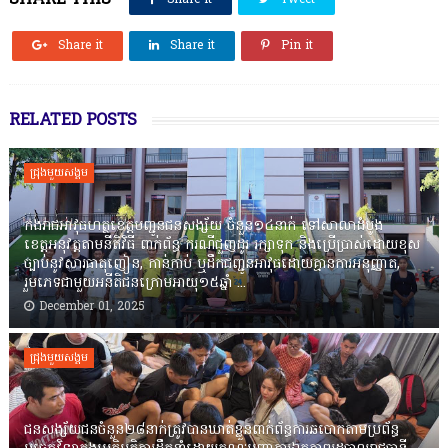
SHARE THIS
Share it
Tweet
Share it
Share it
Pin it
RELATED POSTS
ជ្រុងមួយសង្គម
កងរាជឣាវុធហត្ថខេត្តបញ្ជូនជនសង្ស័យ ចំនួន១៤នាក់ ទៅសាលាដំបូង
ខេត្តឣនុវត្តតាមនីតិវិធី ពាក់ព័ន្ធ ករណីជួញដូរ រក្សាទុក និងប្រើប្រាស់ដោយខុស
ច្បាប់នូវសារធាតុញៀន, កាន់កាប់ ឬដឹកជញ្ជូនអាវុធដោយគ្មានការអនុញ្ញាត,
រួមភេទជាមួយអនីតិជនក្រោមអាយុ១៥ឆ្នាំ ...
December 01, 2025
ជ្រុងមួយសង្គម
ជនសង្ស័យជនចំនួន២៨នាក់ត្រូវបានឃាត់ខ្លួនពាក់ព័ន្ធការឆបោកតាមប្រព័ន្ធ