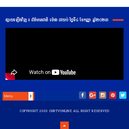
ផ្សាយឡើងវិញ ៖ ព័ត៌មានជាតិ ម៉ោង ៧យប់ ថ្ងៃទី៤ ខែកញ្ញា ឆ្នាំ២០២៣
COPYRIGHT 2020
CHRTVONLINE
ALL RIGHT RESERVED