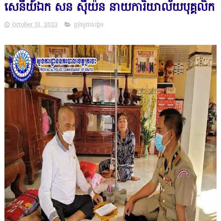
សេនីយ៍ឯក សន ស៊ីយ៉ន នាយការិយាល័យបុគ្គលិក
October 31, 2023
ជ្រុងមួយសង្គម