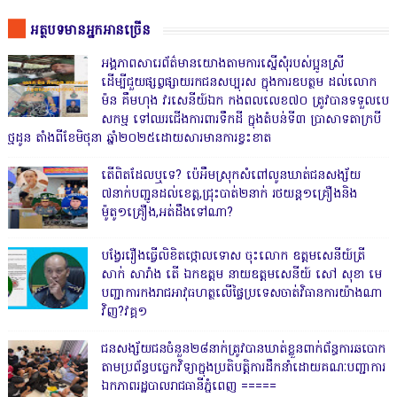
អត្ថបទមានអ្នកអានច្រើន
អង្គភាពសារេព័ត៌មានយោងតាមការស្នើសុំរបស់ប្អូនស្រី
ដើម្បីជួយផ្សព្វផ្សាយរកជនសប្បុរស ក្នុងការឧបត្ថម ដល់លោក
ម៉ន គឹមហុង វរសេនីយ៍ឯក កងពលលេខ៧០ ត្រូវបានទទួលបេ
សកម្ម ទៅឈរជើងការពារទឹកដី ក្នុងតំបន់ទី៣ ប្រាសាទតាក្របី
ថ្មដូន តាំងពីខែមិថុនា ឆ្នាំ២០២៥ដោយសារមានការខ្វះខាត
តើពិតដែលឬទេ? ប៉េអឹមស្រុកសំពៅលូនឃាត់ជនសង្ស័យ
៧នាក់បញ្ជូនដល់ខេត្ត,ជ្រុះបាត់២នាក់ រថយន្ត១គ្រឿងនិង
ម៉ូតូ១គ្រឿង,អត់ដឹងទៅណា?
បង្វែររឿងធ្វើលិខិតថ្កោលទោស ចុះលោក ឧត្តមសេនីយ៍ត្រី
សាក់ សារាំង តើ ឯកឧត្តម នាយឧត្តមសេនីយ៍ សៅ សុខា មេ
បញ្ជាការកងរាជអាវុធហត្ថលើផ្ទៃប្រទេសចាត់វិធានការយ៉ាងណា
វិញ?វគ្គ១
ជនសង្ស័យជនចំនួន២៨នាក់ត្រូវបានឃាត់ខ្លួនពាក់ព័ន្ធការឆបោក
តាមប្រព័ន្ធបច្ចេកវិទ្យាក្នុងប្រតិបត្តិការដឹកនាំដោយគណៈបញ្ជាការ
ឯកភាពរដ្ឋបាលរាជធានីភ្នំពេញ ‎=====