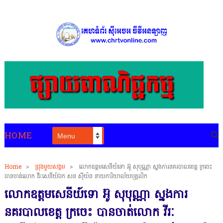
HOME
Home
>
ជ្រុងមួយសង្គម
>
លោកឧត្តមសេនីយ៍ទោ អ៊ូ សុបុណ្ណា ស្នងការនគរបាលខេត្ត ក្រចេះ
បានចាត់លោក វីរៈសេនីយ៍ឯក សន ស៊ីយ៉ន នាយការិយាល័យបុគ្គលិក
លោកឧត្តមសេនីយ៍ទោ អ៊ូ សុបុណ្ណា ស្នងការ
នគរបាលខេត្ត ក្រចេះ បានចាត់លោក វីរៈ