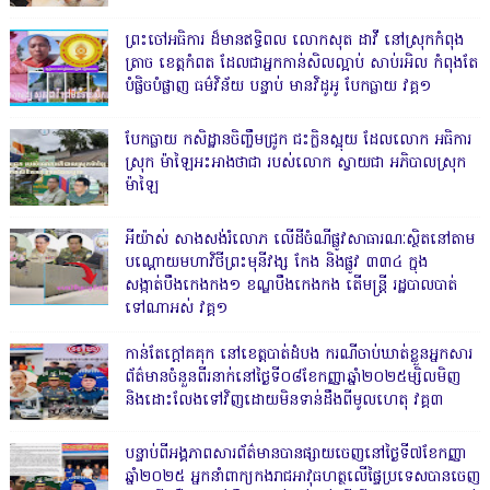
ព្រះចៅអធិការ ដ៏មានឥទ្ធិពល លោកសុត ដាវី នៅស្រុកកំពុង
ត្រាច ខេត្តកំពត ដែលជាអ្នកកាន់សិលល្អាប់ សាប់រអិល កំពុងតែ
បំផ្លិចបំផ្លាញ ធម៌វិន័យ បន្ទាប់ មានវិដូអូ បែកធ្លាយ វគ្គ១
បែកធ្លាយ កសិដ្ឋានចិញ្ចឹមជ្រូក ជះក្លិនស្អុយ ដែលលោក អធិការ
ស្រុក ម៉ាឡៃអះអាងថាជា របស់លោក ស្វាយជា អភិបាលស្រុក
ម៉ាឡៃ
អីយ៉ាស់ សាងសង់រំលោភ លើដីចំណីផ្លូវសាធារណៈស្ថិតនៅតាម
បណ្ដោយមហាវិថីព្រះមុនីវង្ស កែង និងផ្លូវ ៣៣៤ ក្នុង
សង្កាត់បឹងកេងកង១ ខណ្ឌបឹងកេងកង តើមន្ត្រី រដ្ឋបាលបាត់
ទៅណាអស់ វគ្គ១
កាន់តែក្តៅគគុក នៅខេត្តបាត់ដំបង ករណីចាប់ឃាត់ខ្លួនអ្នកសារ
ព័ត៌មានចំនួនពីរនាក់នៅថ្ងៃទី០៨ខែកញ្ញាឆ្នាំ២០២៥ម្សិលមិញ
និងដោះលែងទៅវិញដោយមិនទាន់ដឹងពីមូលហេតុ វគ្គ៣
បន្ទាប់ពីអង្គភាពសារព័ត៌មានបានផ្សាយចេញនៅថ្ងៃទី៧ខែកញ្ញា
ឆ្នាំ២០២៥ អ្នកនាំពាក្យកងរាជអាវុធហត្ថលើផ្ទៃប្រទេសបានចេញ