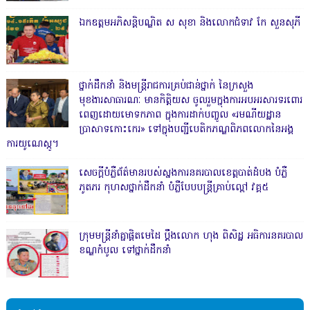
ឯកឧត្តមអភិសន្តិបណ្ឌិត ស សុខា និងលោកជំទាវ កែ សួនសុភី
ថ្នាក់ដឹកនាំ និងមន្ត្រីរាជការគ្រប់ជាន់ថ្នាក់ នៃក្រសួង
មុខងារសាធារណៈ មានកិត្តិយស ចូលរួមក្នុងការអបអរសារទរពោរ
ពេញដោយមោទកភាព ក្នុងការដាក់បញ្ចូល «រមណីយដ្ឋាន
ប្រាសាទកោះកេរ» ទៅក្នុងបញ្ជីបេតិកភណ្ឌពិភពលោកនៃអង្គ
ការយូណេស្កូ។
សេចក្តីបំភ្លឺព័ត៌មានរបស់ស្នងការនគរបាលខេត្តបាត់ដំបង បំភ្លឺ
ភូតភរ កុហសថ្នាក់ដឹកនាំ បំភ្លឺបែបបន្ត្រីគ្រាប់ល្ពៅ វគ្គ៥
ក្រុមមន្ត្រីនាំគ្នាផ្ដិតមេដៃ ប្ដឹងលោក ហុង ពិសិដ្ឋ អធិការនគរបាល
ខណ្ឌកំបូល ទៅថ្នាក់ដឹកនាំ