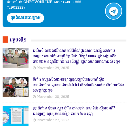
ទំនាក់ទំនង​​
CHRTVONLINE
តាមរយៈលេខ +855
719022227
ចុចតំណតេលេក្រាម
អត្ថបទថ្មីៗ
អីយ៉ាស់ សាងសង់រំលោភ លើដីចំណីផ្លូវសាធារណៈស្ថិតនៅតាម
បណ្ដោយមហាវិថីព្រះមុនីវង្ស កែង និងផ្លូវ ៣៣៤ ក្នុងសង្កាត់បឹង
កេងកង១ ខណ្ឌបឹងកេងកង តើមន្ត្រី រដ្ឋបាលបាត់ទៅណាអស់ វគ្គ១
November 29, 2025
ទីតាំង ល្បែងស៊ីសងអនឡាញខុសច្បាប់នៅសង្កាត់សឹ្ចង
មានជ័យទី១ខណ្ឌមានជ័យ៧៧៧៧ បើកដំណើរការដោយមិនរំខានដែន
សមត្ថកិច្ចវគ្គ១
November 28, 2025
ញាតិគាំទ្រ ខ្ញុំបាទ សួន ចំរើន ចាងហ្វាង គេហទំព័រ ស៊ីអេចអធីវី
អនឡាញ សូមប្រកាសគាំទ្រ លោក ផែង វណ្ណ:
November 27, 2025