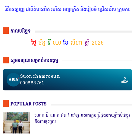
អនឡាញ ជាព័ត៌មានពិត រហ័ស អព្យាក្រឹត និងរៀបចំ ជ្រើសរើស ក្រុមការងារ ន
កាលបរិច្ឆេទ
ថ្ងៃ
ច័ន្ទ
ទី
010
ខែ
សីហា
ឆ្នាំ
2026
សូមអរគុណសម្រាប់ការឧត្ថម្ភ
Suonchamroeun
000888761
POPULAR POSTS
លោក នី ណាក់ អំពាវនាវឲ្យនាយករដ្ឋមន្ត្រីជួយរកយុត្តិធម៌ជាថ្នូរ
នឹងការចុះចូល