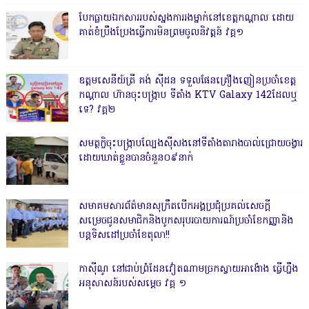
បែកធ្លាយឯកសាររបស់ស្នងការរងម្នាក់នៅខេត្តកណ្ដាល ដោយ
គាត់ខំប្រឹងប្រែងធ្វើការមិនព្រមចូលនិវត្តន៍ វគ្គ១
ឧត្តមសេនីយ៍ត្រី គង់ ស៊ីដន ទទួលផែនគ្រឿងញៀនប្រចាំខេត្ត
កណ្តាល ហ៊ានចុះបង្ក្រាប ទីតាំង KTV Galaxy 142ដែលឬ
ទេ? វគ្គ២
សមត្ថកិ្ចចុះបង្ក្រាបល្បែងស៊ីសងនៅទីតាំងតារាងបាល់ជ្រោយចង្វារ
ដោយឃាត់ខ្លួនបានចំនួន០៩នាក់
សមាគមសារព័ត៌មានសុក្រឹតបើកអង្គប្រជុំប្រគល់សេចក្តី
សម្រេចជូនសមាជិកនិងបូកសរុបរបាយការណ៍ប្រចាំខែកញ្ញានិង
បន្តទិសដៅប្រចាំខែតុលា!!
កាសុីណូ នៅជាប់ព្រំដែនវៀតណាមច្រកស្វាយអាង៉ោង ធ្វើហ្នឹង
អនុសាសន៍របស់សម្ដេច វគ្គ ១