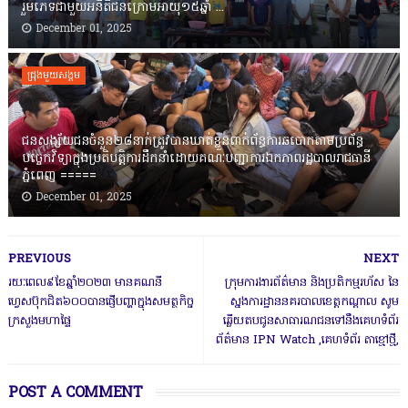
រួមភេទជាមួយអនីតិជនក្រោមអាយុ១៥ឆ្នាំ ...
December 01, 2025
ជ្រុងមួយសង្គម
ជនសង្ស័យជនចំនួន២៨នាក់ត្រូវបានឃាត់ខ្លួនពាក់ព័ន្ធការឆបោកតាមប្រព័ន្ធ
បច្ចេកវិទ្យាក្នុងប្រតិបត្តិការដឹកនាំដោយគណៈបញ្ជាការឯកភាពរដ្ឋបាលរាជធានី
ភ្នំពេញ ‎=====
December 01, 2025
PREVIOUS
NEXT
រយៈពេល៩ខែឆ្នាំ២០២៣ មានគណនី
ក្រុមការងារព័ត៌មាន និងប្រតិកម្មរហ័ស នៃ
ហ្វេសប៊ុកជិត៦០០បានផ្ញើបញ្ហាក្នុងសមត្ថកិច្ច
ស្នងការដ្ឋាននគរបាលខេត្តកណ្តាល សូម
ក្រសួងមហាផ្ទៃ
ឆ្លើយតបជូនសាធារណជនទៅនឹងគេហទំព័រ
ព័ត៌មាន IPN Watch ,គេហទំព័រ តាខ្មៅថ្មី,
POST A COMMENT