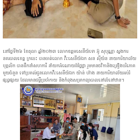
នៅថ្ងៃទី២៦ ខែតុលា ឆ្នាំ២០២៣ លោកឧត្តមសេនីយ៍ទោ អ៊ូ សុបុណ្ណា ស្នងការ
នគរបាលខេត្ត ក្រចេះ បានចាត់លោក វីរៈសេនីយ៍ឯក សន ស៊ីយ៉ន នាយការិយាល័យ
បុគ្គលិក បានដឹកនាំសហការី នាំយកអំណោយដ៍ថ្លៃថ្លា រួមមានថវិកានិងគ្រឿងបរិភោគ
មួយចំនួន ទៅប្រគល់ជូនលោកវីរៈសេនីយ៍ឯក យ៉ាន់ ហ៊ាង នាយការិយាល័យអប់រំ
ផ្សព្វផ្សាយ ដែលមានជម្ងឺប្រចាំកាយ និងកំពុងសម្រាកព្យាបាលនៅលំនៅឋាន។