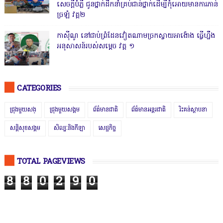
សេចក្តីបំភ្លឺ ជូនថ្នាក់ដឹកនាំគ្រប់ជាន់ថ្នាក់ដើម្បីកុំអោយមានការភាន់
ច្រឡំ វគ្គ២
កាសុីណូ នៅជាប់ព្រំដែនវៀតណាមច្រកស្វាយអាង៉ោង ធ្វើហ្នឹង
អនុសាសន៍របស់សម្ដេច វគ្គ ១
CATEGORIES
ជ្រុងមួយសង្
ជ្រុងមួយសង្គម
ព័ត៌មានជាតិ
ព័ត៌មានអន្តរជាតិ
រិះគន់ស្ថាបនា
សន្តិសុខសង្គម
សិល្បៈនិងកីឡា
សេដ្ឋកិច្ច
TOTAL PAGEVIEWS
8
8
0
2
9
0