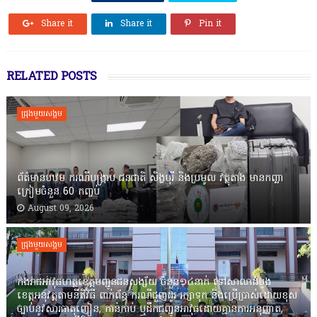
Share it
Share it
Pin it
RELATED POSTS
ជ្រុងមួយសង្គម
ព័ត៌មានបឋម ករណីបង្ក្រាប ជនជាតិ សិង្ហបុរី និងប្រមូល វត្ថុតាង មានកញ្ឆា
ក្រៀមចំនួន 60 កញ្ចប់
August 09, 2026
ជ្រុងមួយសង្គម
កងរាជឣាវុធហត្ថខេត្តបញ្ជូនជនសង្ស័យ ចំនួន១៤នាក់ ទៅសាលាដំបូង
ខេត្តឣនុវត្តតាមនីតិវិធី ពាក់ព័ន្ធ ករណីជួញដូរ រក្សាទុក និងប្រើប្រាស់ដោយខុស
ច្បាប់នូវសារធាតុញៀន, កាន់កាប់ ឬដឹកជញ្ជូនអាវុធដោយគ្មានការអនុញ្ញាត,