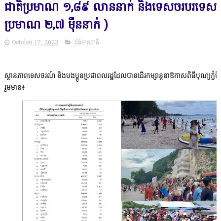
ជាតិប្រមាណ ១,៨៩ លាននាក់ និងទេសចរបរទេស
ប្រមាណ ២,៧ ម៉ឺននាក់ )
October 17, 2023
ព័ត៌មានជាតិ
ស្ថានភាពទេសចរណ៍ និងបងប្អូនប្រជាពលរដ្ឋដែលបានដើរកម្សាន្តនាឱកាសពិធីបុណ្យភ្ជំបិណ
រួមមាន៖