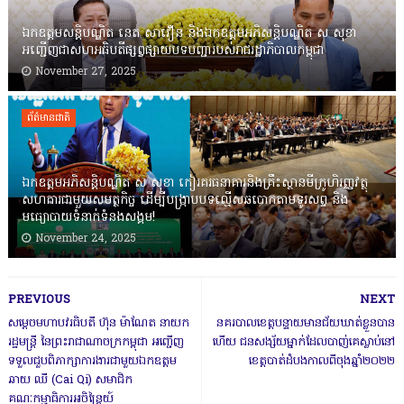
ឯកឧត្តមសន្តិបណ្ឌិត នេត សាវឿន និងឯកឧត្តមអភិសន្តិបណ្ឌិត ស សុខា
អញ្ជើញជាសហអធិបតីផ្សព្វផ្សាយបទបញ្ជារបស់រាជរដ្ឋាភិបាលកម្ពុជា
November 27, 2025
ព័ត៌មានជាតិ
ឯកឧត្តមអភិសន្តិបណ្ឌិត ស សុខា កៀរគរធនាគារនិងគ្រឹះស្ថានមីក្រូហិរញ្ញវត្ថុ
សហការជាមួយសមត្ថកិច្ច ដើម្បីបង្ក្រាបបទល្មើសឆបោកតាមទូរសព្ទ និង
មធ្យោបាយទំនាក់ទំនងសង្គម!
November 24, 2025
PREVIOUS
NEXT
សម្តេចមហាបវរធិបតី ហ៊ុន ម៉ាណែត នាយក
នគរបាលខេត្តបន្ទាយមានជ័យឃាត់ខ្លួនបាន
រដ្ឋមន្ត្រី នៃព្រះរាជាណាចក្រកម្ពុជា អញ្ជើញ
ហើយ ជនសង្ស័យម្នាក់ដែលបាញ់គេស្លាប់នៅ
ទទួលជួបពិភាក្សាការងារជាមួយឯកឧត្តម
ខេត្តបាត់ដំបងកាលពីចុងឆ្នាំ២០២២
ឆាយ ឈី (Cai Qi) សមាជិក
គណៈកម្មាធិការអចិន្ត្រៃយ៍