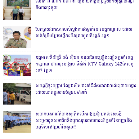
លោក នី ណាក់ អំពាវនាវឲ្យនាយករដ្ឋមន្ត្រីជួយរកយុត្តិធម៌ជាថ្នូរ
នឹងការចុះចូល
បែកធ្លាយឯកសាររបស់ស្នងការរងម្នាក់នៅខេត្តកណ្ដាល ដោយ
គាត់ខំប្រឹងប្រែងធ្វើការមិនព្រមចូលនិវត្តន៍ វគ្គ១
ឧត្តមសេនីយ៍ត្រី គង់ ស៊ីដន ទទួលផែនគ្រឿងញៀនប្រចាំខេត្ត
កណ្តាល ហ៊ានចុះបង្ក្រាប ទីតាំង KTV Galaxy 142ដែលឬ
ទេ? វគ្គ២
សមត្ថកិ្ចចុះបង្ក្រាបល្បែងស៊ីសងនៅទីតាំងតារាងបាល់ជ្រោយចង្វារ
ដោយឃាត់ខ្លួនបានចំនួន០៩នាក់
សមាគមសារព័ត៌មានសុក្រឹតបើកអង្គប្រជុំប្រគល់សេចក្តី
សម្រេចជូនសមាជិកនិងបូកសរុបរបាយការណ៍ប្រចាំខែកញ្ញានិង
បន្តទិសដៅប្រចាំខែតុលា!!