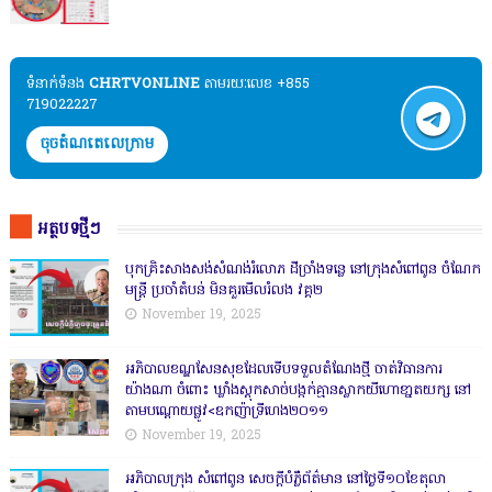
ទំនាក់ទំនង​​
CHRTVONLINE
តាមរយៈលេខ +855
719022227
ចុចតំណតេលេក្រាម
អត្ថបទថ្មីៗ
បុកគ្រិះសាងសង់សំណង់រំលោភ ដីច្រាំងទន្លេ នៅក្រុងសំពៅពូន ចំណែក
មន្ត្រី ប្រចាំតំបន់ មិនគួរមើលរំលង វគ្គ២
November 19, 2025
អភិបាលខណ្ឌសែនសុខដែលទើបទទួលតំណែងថ្មី ចាត់វិធានការ
យ៉ាងណា ចំពោះ ឃ្លាំងស្តុកសាច់បង្កក់គ្មានស្លាកយីហោខា្នតយក្ស នៅ
តាមបណ្តោយផ្លូវ<ឧកញ៉ាទ្រីហេង២០១១
November 19, 2025
អភិបាលក្រុង សំពៅពូន សេចក្តីបំភ្លឺព័ត៌មាន នៅថ្ងៃទី១០ខែតុលា