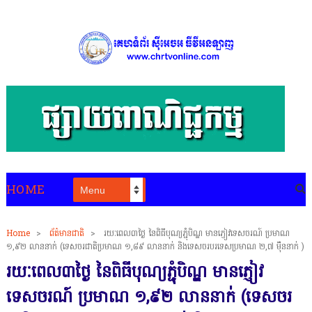
HOME
Home
>
ព័ត៌មានជាតិ
>
រយៈពេល៣ថ្ងៃ នៃពិធីបុណ្យភ្ជុំបិណ្ឌ មានភ្ញៀវទេសចរណ៍ ប្រមាណ
១,៩២ លាននាក់ (ទេសចរជាតិប្រមាណ ១,៨៩ លាននាក់ និងទេសចរបរទេសប្រមាណ ២,៧ ម៉ឺននាក់ )
រយៈពេល៣ថ្ងៃ នៃពិធីបុណ្យភ្ជុំបិណ្ឌ មានភ្ញៀវ
ទេសចរណ៍ ប្រមាណ ១,៩២ លាននាក់ (ទេសចរ