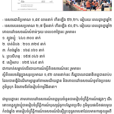
- ទេសចរជាតិប្រមាណ ១,៨៩ លាននាក់ កើនឡើង ៥២,២% ធៀបរយៈពេលដូចគ្នាឆ្នាំ
- ទេសចរបរទេសប្រមាណ ២,៧ ម៉ឺននាក់ កើនឡើង ៩០,៥% ធៀបរយៈពេលដូចគ្នាឆ្នាំ
គោលដៅទេសចរណ៍សំខាន់ៗរយៈពេល០៣ថ្ងៃនេះ រួមមាន៖
១. ត្បូងឃ្មុំ : ៤៤០.៣០០ នាក់
២.
បាត់ដំបង : ២១១.៣២៩ នាក់
៣. កំពង់ឆ្នាំង : ១៦៨.០៦១ នាក់
៤. ព្រះសីហនុ : ១៥៧.០៤៦ នាក់
៥. សៀមរាប : ១២៥.៤៤៩ នាក់
ជាការកត់សម្គាល់លើរបាយការណ៍ស្ថិតិទេសចរណ៍នេះ រួមមាន៖
ស្ថិតិទេសចរផ្ទៃក្នុងសរុបប្រមាណ ១,៩២ លាននាក់នេះ គឺរដ្ឋបាលរាជធានីខេត្តបានរាប់បញ
ដែលបានធ្វើដំណើរកម្សាន្តនៅតាមរមណីយដ្ឋាន និងគោលដៅទេសចរណ៍ទូទាំងប្រទេស ព្
ភូមិស្រុក និងតាមទីតាំងរៀបចំកម្មវិធីនានា។
ជាមួយគ្នានេះ តាមគោលដៅទេសចរណ៍ខេត្តមួយចំនួនបានរៀបចំព្រឹត្តិការណ៍ផ្សេងៗ ដើម្បីទា
នោះខេត្តត្បូងឃ្មុំបានរៀបចំព្រឹត្តិការណ៍បុណ្យអុំទូកបណ្តែតប្រទីប ភូមិមួយផលិតផលមួយ ការប
កំពង់ឆ្នាំង មានរៀបចំព្រឹត្តិការណ៍ទេសចរណ៍ជំនឿព្រះពុទ្ធសាសនាដែលមានការចូលរួមព