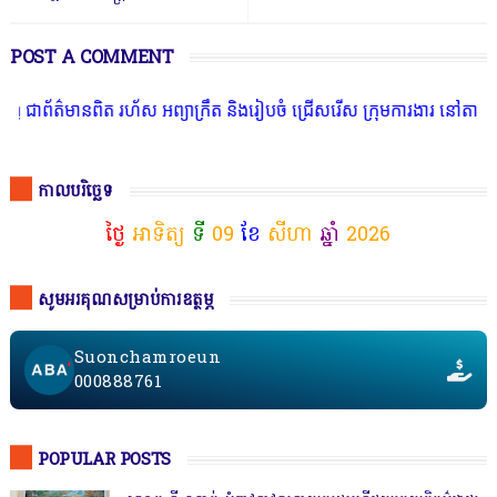
POST A COMMENT
ានពិត រហ័ស អព្យាក្រឹត និងរៀបចំ ជ្រើសរើស ក្រុមការងារ នៅតាមបណ្តាលរាជ
កាលបរិច្ឆេទ
ថ្ងៃ
អាទិត្យ
ទី
09
ខែ
សីហា
ឆ្នាំ
2026
សូមអរគុណសម្រាប់ការឧត្ថម្ភ
Suonchamroeun
000888761
POPULAR POSTS