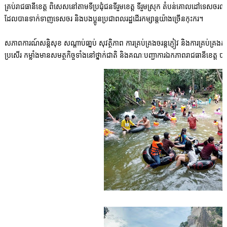
គ្រប់រាជធានីខេត្ត ពិសេសនៅតាមទីប្រជុំជនទីរួមខេត្ត ទីរួមស្រុក តំបន់គោលដៅទេសចរណ៍
ដែលបានទាក់ទាញទេសចរ និងបងប្អូនប្រជាពលរដ្ឋដើរកម្សាន្តយ៉ាងច្រើនកុះករ។
សភាពការណ៍សន្តិសុខ សណ្តាប់ធា្នប់ សុវត្ថិភាព ការគ្រប់គ្រងចរន្តភ្ញៀវ និងការគ្រប់
ប្រសើរ កម្លាំងមានសមត្ថកិច្ចទាំងនៅថ្នាក់ជាតិ និងគណៈបញ្ជាការឯកភាពរាជធានីខេត្ត ប