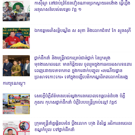
កាសុីណូ នៅជាប់ព្រំដែនវៀតណាមច្រកស្វាយអាង៉ោង ធ្វើហ្នឹង
អនុសាសន៍របស់សម្ដេច វគ្គ ១
ឯកឧត្តមអភិសន្តិបណ្ឌិត ស សុខា និងលោកជំទាវ កែ សួនសុភី
ថ្នាក់ដឹកនាំ និងមន្ត្រីរាជការគ្រប់ជាន់ថ្នាក់ នៃក្រសួង
មុខងារសាធារណៈ មានកិត្តិយស ចូលរួមក្នុងការអបអរសារទរពោរ
ពេញដោយមោទកភាព ក្នុងការដាក់បញ្ចូល «រមណីយដ្ឋាន
ប្រាសាទកោះកេរ» ទៅក្នុងបញ្ជីបេតិកភណ្ឌពិភពលោកនៃអង្គ
ការយូណេស្កូ។
សេចក្តីបំភ្លឺព័ត៌មានរបស់ស្នងការនគរបាលខេត្តបាត់ដំបង បំភ្លឺ
ភូតភរ កុហសថ្នាក់ដឹកនាំ បំភ្លឺបែបបន្ត្រីគ្រាប់ល្ពៅ វគ្គ៥
ក្រុមមន្ត្រីនាំគ្នាផ្ដិតមេដៃ ប្ដឹងលោក ហុង ពិសិដ្ឋ អធិការនគរបាល
ខណ្ឌកំបូល ទៅថ្នាក់ដឹកនាំ