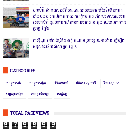
បន្ទាប់ពីអង្គភាពសារព័ត៌មានបានផ្សាយចេញនៅថ្ងៃទី៧ខែកញ្ញា
ឆ្នាំ២០២៥ អ្នកនាំពាក្យកងរាជអាវុធហត្ថលើផ្ទៃប្រទេសបានចេញ
សេចក្តីបំភ្លឺ ជូនថ្នាក់ដឹកនាំគ្រប់ជាន់ថ្នាក់ដើម្បីកុំអោយមានការភាន់
ច្រឡំ វគ្គ២
កាសុីណូ នៅជាប់ព្រំដែនវៀតណាមច្រកស្វាយអាង៉ោង ធ្វើហ្នឹង
អនុសាសន៍របស់សម្ដេច វគ្គ ១
CATEGORIES
ជ្រុងមួយសង្
ជ្រុងមួយសង្គម
ព័ត៌មានជាតិ
ព័ត៌មានអន្តរជាតិ
រិះគន់ស្ថាបនា
សន្តិសុខសង្គម
សិល្បៈនិងកីឡា
សេដ្ឋកិច្ច
TOTAL PAGEVIEWS
8
7
9
8
9
9