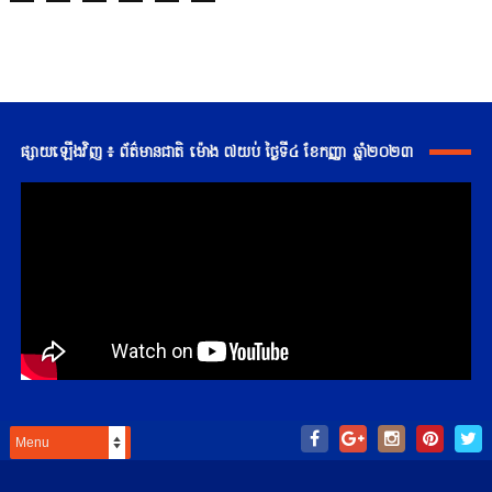
ផ្សាយឡើងវិញ ៖ ព័ត៌មានជាតិ ម៉ោង ៧យប់ ថ្ងៃទី៤ ខែកញ្ញា ឆ្នាំ២០២៣