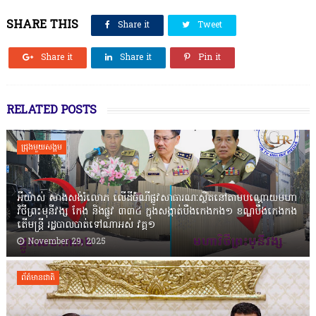
SHARE THIS
Share it
Tweet
Share it
Share it
Pin it
RELATED POSTS
ជ្រុងមួយសង្គម
អីយ៉ាស់ សាងសង់រំលោភ លើដីចំណីផ្លូវសាធារណៈស្ថិតនៅតាមបណ្ដោយមហា
វិថីព្រះមុនីវង្ស កែង និងផ្លូវ ៣៣៤ ក្នុងសង្កាត់បឹងកេងកង១ ខណ្ឌបឹងកេងកង
តើមន្ត្រី រដ្ឋបាលបាត់ទៅណាអស់ វគ្គ១
November 29, 2025
ព័ត៌មានជាតិ