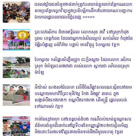
ជនសង្ស័យជនចំនួន២៨នាក់ត្រូវបានឃាត់ខ្លួនពាក់ព័ន្ធការឆបោក
តាមប្រព័ន្ធបច្ចេកវិទ្យាក្នុងប្រតិបត្តិការដឹកនាំដោយគណៈបញ្ជាការ
ឯកភាពរដ្ឋបាលរាជធានីភ្នំពេញ ‎=====
ព្រះចៅអធិការ ដ៏មានឥទ្ធិពល លោកសុត ដាវី នៅស្រុកកំពុង
ត្រាច ខេត្តកំពត ដែលជាអ្នកកាន់សិលល្អាប់ សាប់រអិល កំពុងតែ
បំផ្លិចបំផ្លាញ ធម៌វិន័យ បន្ទាប់ មានវិដូអូ បែកធ្លាយ វគ្គ១
បែកធ្លាយ កសិដ្ឋានចិញ្ចឹមជ្រូក ជះក្លិនស្អុយ ដែលលោក អធិការ
ស្រុក ម៉ាឡៃអះអាងថាជា របស់លោក ស្វាយជា អភិបាលស្រុក
ម៉ាឡៃ
អីយ៉ាស់ សាងសង់រំលោភ លើដីចំណីផ្លូវសាធារណៈស្ថិតនៅតាម
បណ្ដោយមហាវិថីព្រះមុនីវង្ស កែង និងផ្លូវ ៣៣៤ ក្នុង
សង្កាត់បឹងកេងកង១ ខណ្ឌបឹងកេងកង តើមន្ត្រី រដ្ឋបាលបាត់
ទៅណាអស់ វគ្គ១
កាន់តែក្តៅគគុក នៅខេត្តបាត់ដំបង ករណីចាប់ឃាត់ខ្លួនអ្នកសារ
ព័ត៌មានចំនួនពីរនាក់នៅថ្ងៃទី០៨ខែកញ្ញាឆ្នាំ២០២៥ម្សិលមិញ
និងដោះលែងទៅវិញដោយមិនទាន់ដឹងពីមូលហេតុ វគ្គ៣