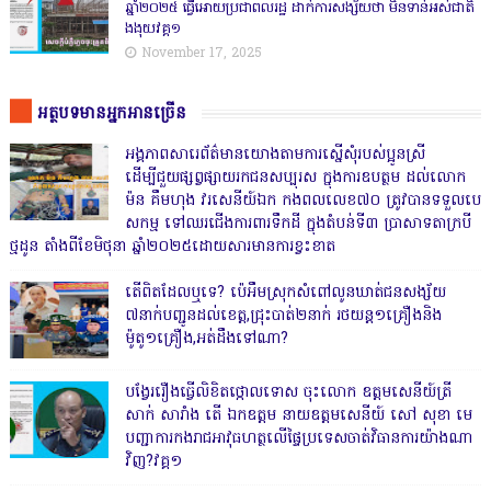
ឆ្នាំ២០២៥ ធ្វើអោយប្រជាពលរដ្ឋ ដាក់ការសង្ស័យថា មិនទាន់អស់ជាតិ
ងងុយវគ្គ១
November 17, 2025
អត្ថបទមានអ្នកអានច្រើន
អង្គភាពសារេព័ត៌មានយោងតាមការស្នើសុំរបស់ប្អូនស្រី
ដើម្បីជួយផ្សព្វផ្សាយរកជនសប្បុរស ក្នុងការឧបត្ថម ដល់លោក
ម៉ន គឹមហុង វរសេនីយ៍ឯក កងពលលេខ៧០ ត្រូវបានទទួលបេ
សកម្ម ទៅឈរជើងការពារទឹកដី ក្នុងតំបន់ទី៣ ប្រាសាទតាក្របី
ថ្មដូន តាំងពីខែមិថុនា ឆ្នាំ២០២៥ដោយសារមានការខ្វះខាត
តើពិតដែលឬទេ? ប៉េអឹមស្រុកសំពៅលូនឃាត់ជនសង្ស័យ
៧នាក់បញ្ជូនដល់ខេត្ត,ជ្រុះបាត់២នាក់ រថយន្ត១គ្រឿងនិង
ម៉ូតូ១គ្រឿង,អត់ដឹងទៅណា?
បង្វែររឿងធ្វើលិខិតថ្កោលទោស ចុះលោក ឧត្តមសេនីយ៍ត្រី
សាក់ សារាំង តើ ឯកឧត្តម នាយឧត្តមសេនីយ៍ សៅ សុខា មេ
បញ្ជាការកងរាជអាវុធហត្ថលើផ្ទៃប្រទេសចាត់វិធានការយ៉ាងណា
វិញ?វគ្គ១