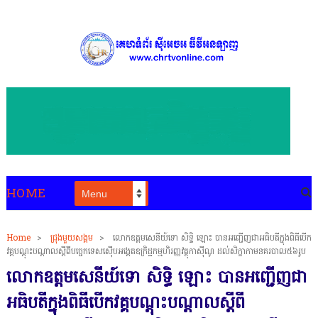
HOME
Home
>
ជ្រុងមួយសង្គម
>
លោកឧត្តមសេនីយ៍ទោ សិទ្ធិ ឡោះ បានអញ្ជើញជាអធិបតីក្នុងពិធីបើក
វគ្គបណ្តុះបណ្តាលស្តីពីបច្ចេកទេសសេុីបអង្គេតឧក្រិដ្ឋកម្មហិរញ្ញវត្ថុកាសុីណូ ដល់សិក្ខាកាមនគរបាល៥៦រូប
លោកឧត្តមសេនីយ៍ទោ សិទ្ធិ ឡោះ បានអញ្ជើញជា
អធិបតីក្នុងពិធីបើកវគ្គបណ្តុះបណ្តាលស្តីពី