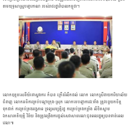
តាមយុទ្ធសាស្ត្របញ្ចកោណ របស់រាជរដ្ឋាភិបាលកម្ពុជា។
លោកឧត្តមសេនីយ៍ទោស្នងការ ក៏បាន ក្រើនរំលឹកដល់ លោក លោកស្រីនាយការិយាល័យ
ជំនាញ លោកអធិការគ្រប់បណ្តាក្រុង-ស្រុក លោកមេបញ្ជាការវរ:ទាំង ត្រូវបន្តយកចិត្ត
ទុកដាក់ ការគ្រប់គ្រងអង្គភាព ទ្រព្យសម្បត្តិរដ្ឋ ការគ្រប់គ្រងកម្លាំង លិខិតស្នាម
ឯកសារគតិយុត្តិ វិន័យ និងត្រូវពង្រឹងការផ្តល់សេវាសាធារណ:ជូនពលរដ្ឋឲ្យបានទាន់ពេល
វេលា៕