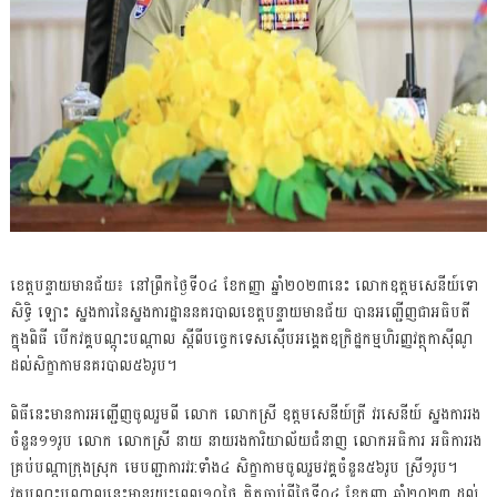
ខេត្តបន្ទាយមានជ័យ៖ នៅព្រឹកថ្ងៃទី០៤ ខែកញ្ញា ឆ្នាំ២០២៣នេះ លោកឧត្តមសេនីយ៍ទោ
សិទ្ធិ ឡោះ ស្នងការនៃស្នងការដ្ឋាននគរបាលខេត្តបន្ទាយមានជ័យ បានអញ្ជើញជាអធិបតី
ក្នុងពិធី បើកវគ្គបណ្តុះបណ្តាល ស្តីពីបច្ចេកទេសសេុីបអង្គេតឧក្រិដ្ឋកម្មហិរញ្ញវត្ថុកាសុីណូ
ដល់សិក្ខាកាមនគរបាល៥៦រូប។
ពិធីនេះមានការអញ្ជើញចូលរួមពី លោក លោកស្រី ឧត្តមសេនីយ៍ត្រី វរសេនីយ៍ ស្នងការរង
ចំនួន១១រូប លោក លោកស្រី នាយ នាយរងការិយាល័យជំនាញ លោកអធិការ អធិការរង
គ្រប់បណ្តាក្រុងស្រុក មេបញ្ជាការវរ:ទាំង៤ សិក្ខាកាមចូលរួមវគ្គចំនួន៥៦រូប ស្រី១រូប។
វគ្គបណ្តុះបណ្តាលនេះមានរយះពេល១០ថ្ងៃ គិតចាប់ពីថ្ងៃទី០៤ ខែកញ្ញា ឆ្នាំ២០២៣ ដល់