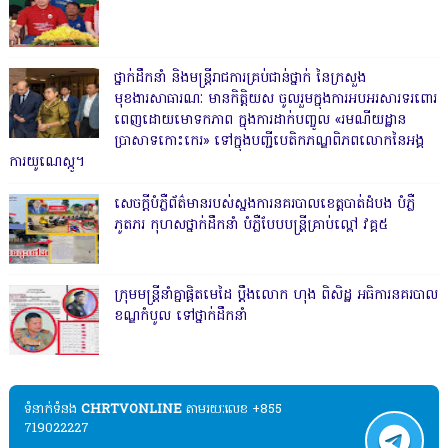
ថ្នាក់ដឹកនាំ និងមន្ត្រីរាជការគ្រប់ជាន់ថ្នាក់ នៃក្រសួង
មុខងារសាធារណៈ មានកិត្តិយស ចូលរួមក្នុងការអបអរសារទរពោរ
ពេញដោយមោទកភាព ក្នុងការដាក់បញ្ចូល «រមណីយដ្ឋាន
ប្រាសាទកោះកេរ» ទៅក្នុងបញ្ជីបេតិកភណ្ឌពិភពលោកនៃអង្គ
ការយូណេស្កូ។
សេចក្តីបំភ្លឺព័ត៌មានរបស់ស្នងការនគរបាលខេត្តបាត់ដំបង បំភ្លឺ
ភូតភរ កុហសថ្នាក់ដឹកនាំ បំភ្លឺបែបបន្ត្រីគ្រាប់ល្ពៅ វគ្គ៥
ក្រុមមន្ត្រីនាំគ្នាផ្ដិតមេដៃ ប្ដឹងលោក ហុង ពិសិដ្ឋ អធិការនគរបាល
ខណ្ឌកំបូល ទៅថ្នាក់ដឹកនាំ
ទំនាក់ទំនង​​
CHRTVONLINE
តាមរយៈលេខ +855
719022227