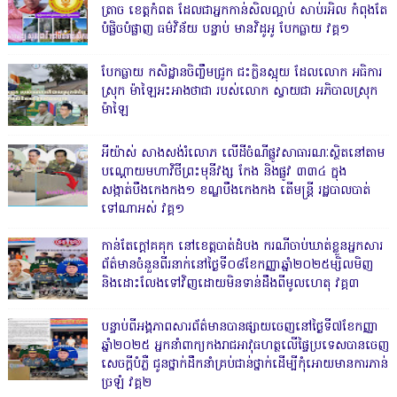
ត្រាច ខេត្តកំពត ដែលជាអ្នកកាន់សិលល្អាប់ សាប់រអិល កំពុងតែ
បំផ្លិចបំផ្លាញ ធម៌វិន័យ បន្ទាប់ មានវិដូអូ បែកធ្លាយ វគ្គ១
បែកធ្លាយ កសិដ្ឋានចិញ្ចឹមជ្រូក ជះក្លិនស្អុយ ដែលលោក អធិការ
ស្រុក ម៉ាឡៃអះអាងថាជា របស់លោក ស្វាយជា អភិបាលស្រុក
ម៉ាឡៃ
អីយ៉ាស់ សាងសង់រំលោភ លើដីចំណីផ្លូវសាធារណៈស្ថិតនៅតាម
បណ្ដោយមហាវិថីព្រះមុនីវង្ស កែង និងផ្លូវ ៣៣៤ ក្នុង
សង្កាត់បឹងកេងកង១ ខណ្ឌបឹងកេងកង តើមន្ត្រី រដ្ឋបាលបាត់
ទៅណាអស់ វគ្គ១
កាន់តែក្តៅគគុក នៅខេត្តបាត់ដំបង ករណីចាប់ឃាត់ខ្លួនអ្នកសារ
ព័ត៌មានចំនួនពីរនាក់នៅថ្ងៃទី០៨ខែកញ្ញាឆ្នាំ២០២៥ម្សិលមិញ
និងដោះលែងទៅវិញដោយមិនទាន់ដឹងពីមូលហេតុ វគ្គ៣
បន្ទាប់ពីអង្គភាពសារព័ត៌មានបានផ្សាយចេញនៅថ្ងៃទី៧ខែកញ្ញា
ឆ្នាំ២០២៥ អ្នកនាំពាក្យកងរាជអាវុធហត្ថលើផ្ទៃប្រទេសបានចេញ
សេចក្តីបំភ្លឺ ជូនថ្នាក់ដឹកនាំគ្រប់ជាន់ថ្នាក់ដើម្បីកុំអោយមានការភាន់
ច្រឡំ វគ្គ២