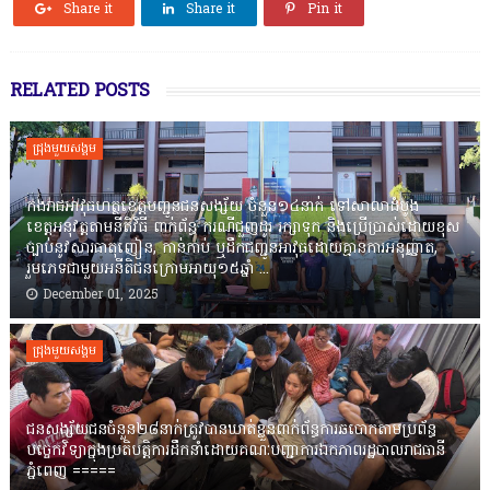
Share it
Share it
Pin it
RELATED POSTS
ជ្រុងមួយសង្គម
កងរាជឣាវុធហត្ថខេត្តបញ្ជូនជនសង្ស័យ ចំនួន១៤នាក់ ទៅសាលាដំបូង
ខេត្តឣនុវត្តតាមនីតិវិធី ពាក់ព័ន្ធ ករណីជួញដូរ រក្សាទុក និងប្រើប្រាស់ដោយខុស
ច្បាប់នូវសារធាតុញៀន, កាន់កាប់ ឬដឹកជញ្ជូនអាវុធដោយគ្មានការអនុញ្ញាត,
រួមភេទជាមួយអនីតិជនក្រោមអាយុ១៥ឆ្នាំ ...
December 01, 2025
ជ្រុងមួយសង្គម
ជនសង្ស័យជនចំនួន២៨នាក់ត្រូវបានឃាត់ខ្លួនពាក់ព័ន្ធការឆបោកតាមប្រព័ន្ធ
បច្ចេកវិទ្យាក្នុងប្រតិបត្តិការដឹកនាំដោយគណៈបញ្ជាការឯកភាពរដ្ឋបាលរាជធានី
ភ្នំពេញ ‎=====