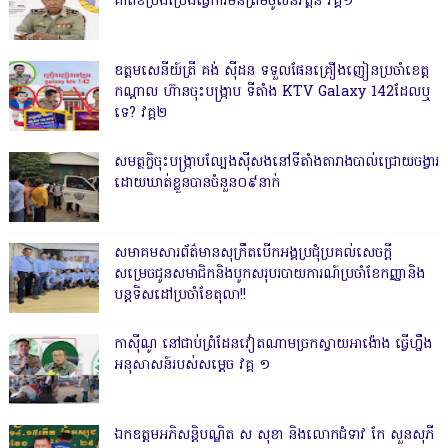
គាត់ខំប្រឹងប្រែងធ្វើការមិនព្រមចូលនិវត្តន៍ វគ្គ១
ឧត្តមសេនីយ៍ត្រី គង់ ស៊ីដន ទទួលផែនគ្រឿងញៀនប្រចាំខេត្ត
កណ្តាល ហ៊ានចុះបង្ក្រាប ទីតាំង KTV Galaxy 142ដែលឬ
ទេ? វគ្គ២
សមត្ថកិ្ចចុះបង្ក្រាបល្បែងស៊ីសងនៅទីតាំងតារាងបាល់ជ្រោយចង្វារ
ដោយឃាត់ខ្លួនបានចំនួន០៩នាក់
សមាគមសារព័ត៌មានសុក្រឹតបើកអង្គប្រជុំប្រគល់សេចក្តី
សម្រេចជូនសមាជិកនិងបូកសរុបរបាយការណ៍ប្រចាំខែកញ្ញានិង
បន្តទិសដៅប្រចាំខែតុលា!!
កាសុីណូ នៅជាប់ព្រំដែនវៀតណាមច្រកស្វាយអាង៉ោង ធ្វើហ្នឹង
អនុសាសន៍របស់សម្ដេច វគ្គ ១
ឯកឧត្តមអភិសន្តិបណ្ឌិត ស សុខា និងលោកជំទាវ កែ សួនសុភី