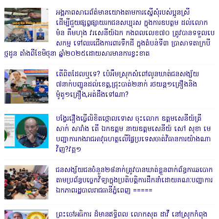
អង្គភាពសារេព័ត៌មានយោងតាមការស្នើសុំរបស់ប្អូនស្រី
ដើម្បីជួយផ្សព្វផ្សាយរកជនសប្បុរស ក្នុងការឧបត្ថម ដល់លោក
ម៉ន គឹមហុង វរសេនីយ៍ឯក កងពលលេខ៧០ ត្រូវបានទទួលបេ
សកម្ម ទៅឈរជើងការពារទឹកដី ក្នុងតំបន់ទី៣ ប្រាសាទតាក្របី
ថ្មដូន តាំងពីខែមិថុនា ឆ្នាំ២០២៥ដោយសារមានការខ្វះខាត
តើពិតដែលឬទេ? ប៉េអឹមស្រុកសំពៅលូនឃាត់ជនសង្ស័យ
៧នាក់បញ្ជូនដល់ខេត្ត,ជ្រុះបាត់២នាក់ រថយន្ត១គ្រឿងនិង
ម៉ូតូ១គ្រឿង,អត់ដឹងទៅណា?
បង្វែររឿងធ្វើលិខិតថ្កោលទោស ចុះលោក ឧត្តមសេនីយ៍ត្រី
សាក់ សារាំង តើ ឯកឧត្តម នាយឧត្តមសេនីយ៍ សៅ សុខា មេ
បញ្ជាការកងរាជអាវុធហត្ថលើផ្ទៃប្រទេសចាត់វិធានការយ៉ាងណា
វិញ?វគ្គ១
ជនសង្ស័យជនចំនួន២៨នាក់ត្រូវបានឃាត់ខ្លួនពាក់ព័ន្ធការឆបោក
តាមប្រព័ន្ធបច្ចេកវិទ្យាក្នុងប្រតិបត្តិការដឹកនាំដោយគណៈបញ្ជាការ
ឯកភាពរដ្ឋបាលរាជធានីភ្នំពេញ ‎=====
ព្រះចៅអធិការ ដ៏មានឥទ្ធិពល លោកសុត ដាវី នៅស្រុកកំពុង