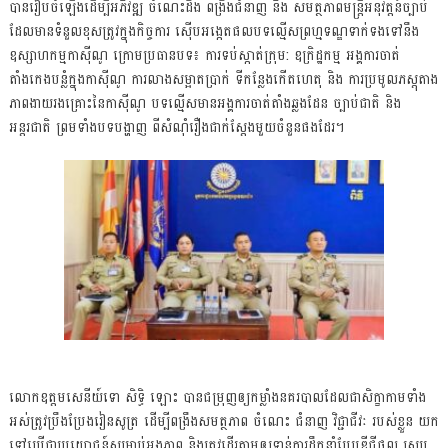
បានរៀបចំឡើងដើម្បីអភិវឌ្ឍ ចំណេះដឹង ពង្រឹងជំនាញ និង សមត្ថភាពមន្ត្រីអនុវត្តន៍ច្បាប់
ដែលមានទំនួលខុសត្រូវក្នុងកិច្ចការ ស៊ើបអង្កេតផលបទល្មើសព្រហ្មទណ្ឌទាក់ទងទៅនឹង
ឧស្សាហកម្មកាស៊ីណូ ក្រោមប្រធានបទ៖ ការទប់ស្កាត់ក្រុម: ឧក្រិដ្ឋកម្ម អង្គការចាត់
តាំងកេងបន្លំក្នុងកាស៊ីណូ ការលាងសម្អាតប្រាក់ ទីកន្លែងកើតហេតុ និង ការប្រមូលភស្តុតាង
ភាពងាយរងគ្រោះនៃកាស៊ីណូ បទល្មើសមានអង្គការចាត់តាំងឆ្លងដែន ច្បាប់ជាតិ និង
អន្តរជាតិ ព្រមទាំងបទបង្ហាញ ពីសំណុំរឿងជាក់ស្តែងមួយចំនួនផងដែរ។
លោកឧត្តមសេនីយ៍ទោ សិទ្ធិ ឡោះ បានជម្រុញឲ្យកម្លាំងនគរបាលដែលជាសិក្ខាកាមទាំង
អស់ត្រូវប្រឹងប្រែងរៀនសូត្រ ដើម្បីពង្រឹងសមត្ថភាព ចំណេះ ជំនាញ វិជ្ជាជីវៈ របស់ខ្លួន យក
ទៅប្រើជាប្រយោជន៍សម្រាប់អង្គភាព និងត្រូវដើរតាមឲ្យទាន់ការដឹកនាំបែបឌីជីថល ស្រប