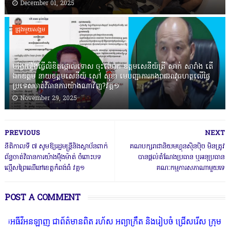
December 01, 2025
ជ្រុងមួយសង្គម
បង្វែររឿងធ្វើលិខិតថ្កោលទោស ចុះលោក ឧត្តមសេនីយ៍ត្រី សាក់ សារាំង តើ
ឯកឧត្តម នាយឧត្តមសេនីយ៍ សៅ សុខា មេបញ្ជាការកងរាជអាវុធហត្ថលើផ្ទៃ
ប្រទេសចាត់វិធានការយ៉ាងណាវិញ?វគ្គ១
November 29, 2025
PREVIOUS
NEXT
នីតិកាលទី ៧ សូមឱ្យរដ្ឋមន្ត្រីនិងស្ថាប័នពាក់
គណបក្ស​រាជានិយម​ហ្វុនស៊ិនប៉ិច មិនត្រូវ​
ព័ន្ធចាត់វិធានការយ៉ាងម៉ឺងម៉ាត់ ចំពោះបទ
បាន​ផ្តល់​តំណែង​ប្រធាន ​ឬ​អនុប្រធាន​
ល្មើសព្រៃឈើនៅខេត្តកំពង់ធំ វគ្គ១
គណៈកម្មការ​សភា​ណា​មួយ​ទេ
POST A COMMENT
អនឡាញ ជាព័ត៌មានពិត រហ័ស អព្យាក្រឹត និងរៀបចំ ជ្រើសរើស ក្រុមការងារ ន