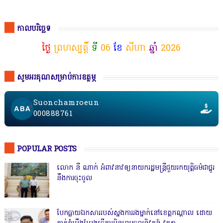
កាលបរិច្ឆេទ
ថ្ងៃ
ព្រហស្បត្តិ៍
ទី
06
ខែ
សីហា
ឆ្នាំ
2026
សូមអរគុណសម្រាប់ការឧត្ថម្ភ
Suonchamroeun
000888761
POPULAR POSTS
លោក នី ណាក់ អំពាវនាវឲ្យនាយករដ្ឋមន្ត្រីជួយរកយុត្តិធម៌ជាថ្នូរ
នឹងការចុះចូល
បែកធ្លាយឯកសាររបស់ស្នងការរងម្នាក់នៅខេត្តកណ្ដាល ដោយ