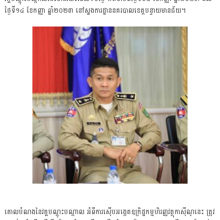
ថ្ងៃទី១៤ ខែកញ្ញា ឆ្នាំ២០២៣ នៅស្នងការដ្ឋាននគរបាលខេត្តបន្ទាយមានជ័យ។
គោលបំណងនៃវគ្គបណ្តុះបណ្ដាល អំពីការស៊ើបអង្កេតឧក្រិដ្ឋកម្មហិរញ្ញវត្ថុកាស៊ីណូនេះ ត្រូវ