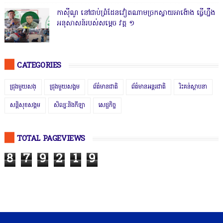
កាសុីណូ នៅជាប់ព្រំដែនវៀតណាមច្រកស្វាយអាង៉ោង ធ្វើហ្នឹង
អនុសាសន៍របស់សម្ដេច វគ្គ ១
CATEGORIES
ជ្រុងមួយសង្
ជ្រុងមួយសង្គម
ព័ត៌មានជាតិ
ព័ត៌មានអន្តរជាតិ
រិះគន់ស្ថាបនា
សន្តិសុខសង្គម
សិល្បៈនិងកីឡា
សេដ្ឋកិច្ច
TOTAL PAGEVIEWS
8
7
9
2
1
9