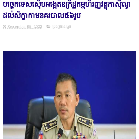
បច្ចេកទេសសេុីបអង្គេតឧក្រិដ្ឋកម្មហិរញ្ញវត្ថុកាសុីណូ
ដល់សិក្ខាកាមនគរបាល៥៦រូប
September 05, 2023
ជ្រុងមួយសង្គម