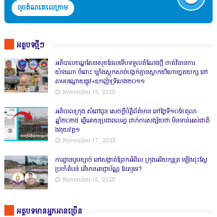
ចុចតំណតេលេក្រាម
អត្ថបទថ្មីៗ
អភិបាលខណ្ឌសែនសុខដែលទើបទទួលតំណែងថ្មី ចាត់វិធានការ
យ៉ាងណា ចំពោះ ឃ្លាំងស្តុកសាច់បង្កក់គ្មានស្លាកយីហោខា្នតយក្ស នៅ
តាមបណ្តោយផ្លូវ<ឧកញ៉ាទ្រីហេង២០១១
November 19, 2025
អភិបាលក្រុង សំពៅពូន សេចក្តីបំភ្លឺព័ត៌មាន នៅថ្ងៃទី១០ខែតុលា
ឆ្នាំ២០២៥ ធ្វើអោយប្រជាពលរដ្ឋ ដាក់ការសង្ស័យថា មិនទាន់អស់ជាតិ
ងងុយវគ្គ១
November 17, 2025
ការដ្ឋានបូមខ្សាច់ នៅសង្កាត់ព្រែកអំពិល ក្រុងអរិយក្សត្រ ឡើងដុះស្លែ
ប្រចាំតំបន់ តើមានអាជ្ញាប័ណ្ណ ដែរឬទេ?
November 16, 2025
អត្ថបទមានអ្នកអានច្រើន