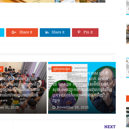
Share it
Share it
Pin it
គម
ជ្រុងមួយសង្គម
បង្វែររឿងធ្វើលិខិតថ្កោលទោស ចុះ
ជនចំនួន២៨នាក់ត្រូវបាន
លោក ឧត្តមសេនីយ៍ត្រី សាក់ សារាំង
ាក់ព័ន្ធការឆបោកតាមប្រព័ន្ធ
តើ ឯកឧត្តម នាយឧត្តមសេនីយ៍ សៅ
ាក្នុងប្រតិបត្តិការដឹកនាំដោយ
សុខា មេបញ្ជាការកងរាជអាវុធហត្ថលើផ្ទៃ
ការឯកភាពរដ្ឋបាលរាជធានី
ប្រទេសចាត់វិធានការយ៉ាងណាវិញ?
=====
វគ្គ១
er 01, 2025
November 29, 2025
NEXT