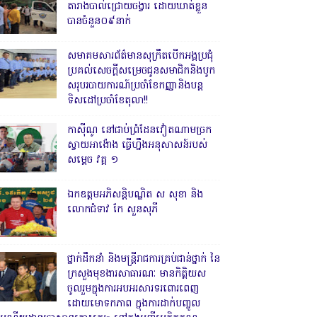
តារាងបាល់ជ្រោយចង្វារ ដោយឃាត់ខ្លួន
បានចំនួន០៩នាក់
សមាគមសារព័ត៌មានសុក្រឹតបើកអង្គប្រជុំ
ប្រគល់សេចក្តីសម្រេចជូនសមាជិកនិងបូក
សរុបរបាយការណ៍ប្រចាំខែកញ្ញានិងបន្ត
ទិសដៅប្រចាំខែតុលា!!
កាសុីណូ នៅជាប់ព្រំដែនវៀតណាមច្រក
ស្វាយអាង៉ោង ធ្វើហ្នឹងអនុសាសន៍របស់
សម្ដេច វគ្គ ១
ឯកឧត្តមអភិសន្តិបណ្ឌិត ស សុខា និង
លោកជំទាវ កែ សួនសុភី
ថ្នាក់ដឹកនាំ និងមន្ត្រីរាជការគ្រប់ជាន់ថ្នាក់ នៃ
ក្រសួងមុខងារសាធារណៈ មានកិត្តិយស
ចូលរួមក្នុងការអបអរសារទរពោរពេញ
ដោយមោទកភាព ក្នុងការដាក់បញ្ចូល