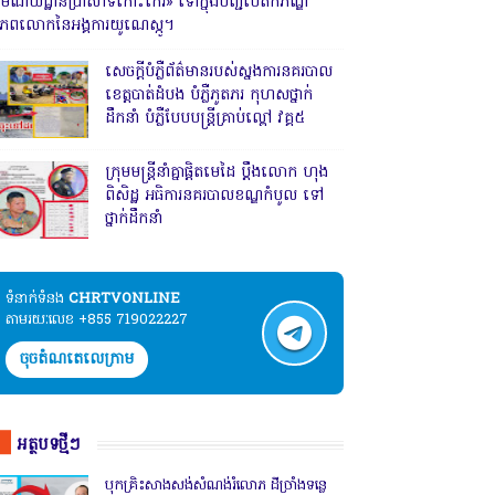
រមណីយដ្ឋានប្រាសាទកោះកេរ» ទៅក្នុងបញ្ជីបេតិកភណ្ឌ
ិភពលោកនៃអង្គការយូណេស្កូ។
សេចក្តីបំភ្លឺព័ត៌មានរបស់ស្នងការនគរបាល
ខេត្តបាត់ដំបង បំភ្លឺភូតភរ កុហសថ្នាក់
ដឹកនាំ បំភ្លឺបែបបន្ត្រីគ្រាប់ល្ពៅ វគ្គ៥
ក្រុមមន្ត្រីនាំគ្នាផ្ដិតមេដៃ ប្ដឹងលោក ហុង
ពិសិដ្ឋ អធិការនគរបាលខណ្ឌកំបូល ទៅ
ថ្នាក់ដឹកនាំ
ទំនាក់ទំនង​​
CHRTVONLINE
តាមរយៈលេខ +855 719022227
ចុចតំណតេលេក្រាម
អត្ថបទថ្មីៗ
បុកគ្រិះសាងសង់សំណង់រំលោភ ដីច្រាំងទន្លេ