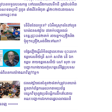
្រូវបានទទួលបេសកម្ម ទៅឈរជើងការពារទឹកដី ក្នុងតំបន់ទី៣
្រាសាទតាក្របី ថ្មដូន តាំងពីខែមិថុនា ឆ្នាំ២០២៥ដោយសារ
ានការខ្វះខាត
តើពិតដែលឬទេ? ប៉េអឹមស្រុកសំពៅលូន
ឃាត់ជនសង្ស័យ ៧នាក់បញ្ជូនដល់
ខេត្ត,ជ្រុះបាត់២នាក់ រថយន្ត១គ្រឿងនិង
ម៉ូតូ១គ្រឿង,អត់ដឹងទៅណា?
បង្វែររឿងធ្វើលិខិតថ្កោលទោស ចុះលោក
ឧត្តមសេនីយ៍ត្រី សាក់ សារាំង តើ ឯក
ឧត្តម នាយឧត្តមសេនីយ៍ សៅ សុខា មេ
បញ្ជាការកងរាជអាវុធហត្ថលើផ្ទៃប្រទេស
ាត់វិធានការយ៉ាងណាវិញ?វគ្គ១
ជនសង្ស័យជនចំនួន២៨នាក់ត្រូវបានឃាត់
ខ្លួនពាក់ព័ន្ធការឆបោកតាមប្រព័ន្ធ
បច្ចេកវិទ្យាក្នុងប្រតិបត្តិការដឹកនាំដោយ
គណៈបញ្ជាការឯកភាពរដ្ឋបាលរាជធានី
្នំពេញ ‎=====