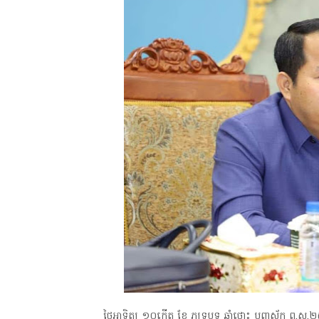
_ថ្ងៃអាទិត្យ ១០កើត ខែ ភទ្របទ ឆ្នាំថោះ បញ្ចស័ក ព.ស.២