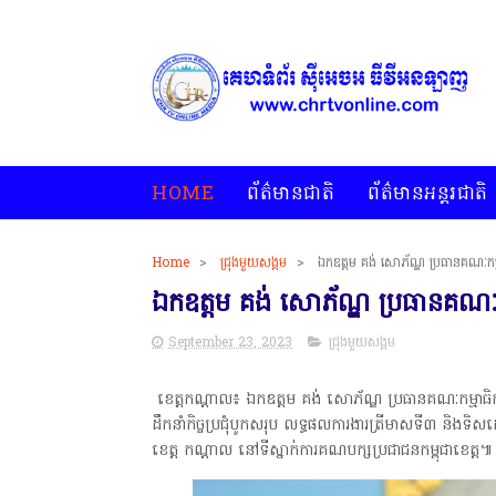
HOME
ព័ត៌មានជាតិ
ព័ត៌មានអន្តរជាតិ
Home
>
ជ្រុងមួយសង្គម
>
ឯកឧត្តម គង់ សោភ័ណ្ឌ ប្រធានគណៈកម្
ឯកឧត្តម គង់ សោភ័ណ្ឌ ប្រធានគណៈក
September 23, 2023
ជ្រុងមួយសង្គម
ខេត្តកណ្ដាល៖ ឯកឧត្តម គង់ សោភ័ណ្ឌ ប្រធានគណៈកម្មាធិកា
ដឹកនាំកិច្ចប្រជុំបូកសរុប លទ្ធផលការងារត្រីមាសទី៣ និងទិ
ខេត្ត កណ្ដាល នៅទីស្នាក់ការគណបក្សប្រជាជនកម្ពុជាខេត្ត៕