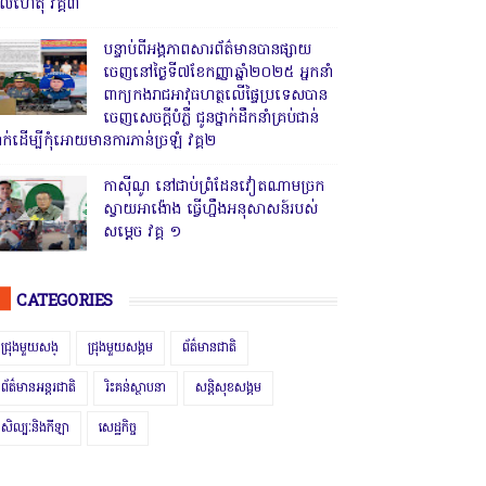
ូលហេតុ វគ្គ៣
បន្ទាប់ពីអង្គភាពសារព័ត៌មានបានផ្សាយ
ចេញនៅថ្ងៃទី៧ខែកញ្ញាឆ្នាំ២០២៥ អ្នកនាំ
ពាក្យកងរាជអាវុធហត្ថលើផ្ទៃប្រទេសបាន
ចេញសេចក្តីបំភ្លឺ ជូនថ្នាក់ដឹកនាំគ្រប់ជាន់
្នាក់ដើម្បីកុំអោយមានការភាន់ច្រឡំ វគ្គ២
កាសុីណូ នៅជាប់ព្រំដែនវៀតណាមច្រក
ស្វាយអាង៉ោង ធ្វើហ្នឹងអនុសាសន៍របស់
សម្ដេច វគ្គ ១
CATEGORIES
ជ្រុងមួយសង្
ជ្រុងមួយសង្គម
ព័ត៌មានជាតិ
ព័ត៌មានអន្តរជាតិ
រិះគន់ស្ថាបនា
សន្តិសុខសង្គម
សិល្បៈនិងកីឡា
សេដ្ឋកិច្ច