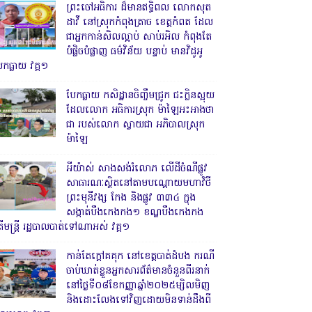
ព្រះចៅអធិការ ដ៏មានឥទ្ធិពល លោកសុត
ដាវី នៅស្រុកកំពុងត្រាច ខេត្តកំពត ដែល
ជាអ្នកកាន់សិលល្អាប់ សាប់រអិល កំពុងតែ
បំផ្លិចបំផ្លាញ ធម៌វិន័យ បន្ទាប់ មានវិដូអូ
ែកធ្លាយ វគ្គ១
បែកធ្លាយ កសិដ្ឋានចិញ្ចឹមជ្រូក ជះក្លិនស្អុយ
ដែលលោក អធិការស្រុក ម៉ាឡៃអះអាងថា
ជា របស់លោក ស្វាយជា អភិបាលស្រុក
ម៉ាឡៃ
អីយ៉ាស់ សាងសង់រំលោភ លើដីចំណីផ្លូវ
សាធារណៈស្ថិតនៅតាមបណ្ដោយមហាវិថី
ព្រះមុនីវង្ស កែង និងផ្លូវ ៣៣៤ ក្នុង
សង្កាត់បឹងកេងកង១ ខណ្ឌបឹងកេងកង
ើមន្ត្រី រដ្ឋបាលបាត់ទៅណាអស់ វគ្គ១
កាន់តែក្តៅគគុក នៅខេត្តបាត់ដំបង ករណី
ចាប់ឃាត់ខ្លួនអ្នកសារព័ត៌មានចំនួនពីរនាក់
នៅថ្ងៃទី០៨ខែកញ្ញាឆ្នាំ២០២៥ម្សិលមិញ
និងដោះលែងទៅវិញដោយមិនទាន់ដឹងពី