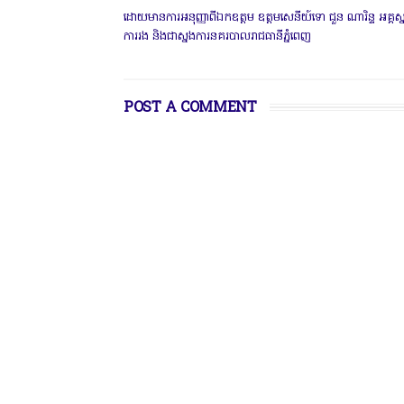
ដោយមានការអនុញ្ញាពីឯកឧត្តម ឧត្តមសេនីយ៍ទោ ជួន ណារិន្ទ អគ្គស្
ការរង និងជាស្នងការនគរបាលរាជធានីភ្នំពេញ
POST A COMMENT