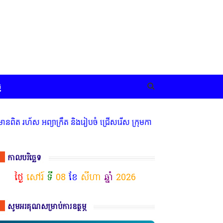
ច
ព្យាក្រឹត និងរៀបចំ ជ្រើសរើស ក្រុមការងារ នៅតាមបណ្តាលរាជធានី ខេត្ត ម
កាលបរិច្ឆេទ
ថ្ងៃ
សៅរ៍
ទី
08
ខែ
សីហា
ឆ្នាំ
2026
សូមអរគុណសម្រាប់ការឧត្ថម្ភ