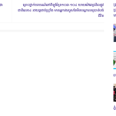
ត
នង
គ្រោះថ្នាក់ចរាចរណ៍នៅគីឡូម៉ែត្រ១០៣-១០៤ យាយម៉ៅពេជ្រនិលផ្លូវ
ប
ជាតិលេខ៤ រថយន្ដដាច់ហ្រ្វាំង មានអ្នករងរបួសតែមិនបណ្ដាលឲ្យបាត់បង់
ម
ជីវិត
ច
ភ