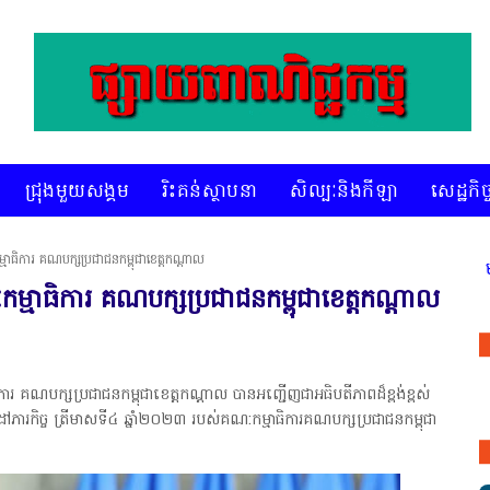
ជ្រុងមួយសង្គម
រិះគន់ស្ថាបនា
សិល្បៈនិងកីឡា
សេដ្ឋកិច្
មាធិការ គណបក្សប្រជាជនកម្ពុជាខេត្តកណ្ដាល
* គេហទំព័រ ស៊ីអេចអធីវីអនឡាញ ជាព័ត៌មានពិត រហ័ស អ
ម្មាធិការ គណបក្សប្រជាជនកម្ពុជាខេត្តកណ្ដាល
រ គណបក្សប្រជាជនកម្ពុជាខេត្តកណ្ដាល បានអញ្ជើញជាអធិបតីភាពដ៏ខ្ពង់ខ្ពស់
សដៅភារកិច្ច ត្រីមាសទី៤ ឆ្នាំ២០២៣ របស់គណ:កម្មាធិការគណបក្សប្រជាជនកម្ពុជា