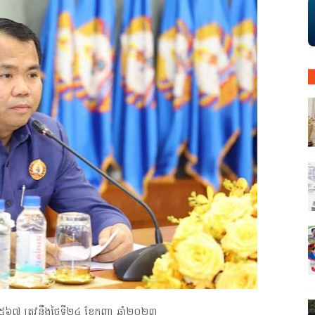
៥៦៧ ត្រូវនឹងថ្ងៃទី២៤ ខែកញ្ញា ឆ្នាំ២០២៣