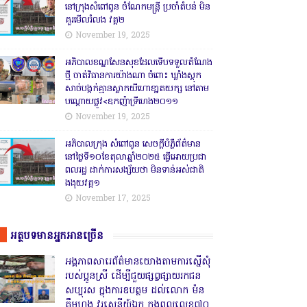
នៅក្រុងសំពៅពូន ចំណែកមន្ត្រី ប្រចាំតំបន់ មិន
គួរមើលរំលង វគ្គ២
November 19, 2025
អភិបាលខណ្ឌសែនសុខដែលទើបទទួលតំណែង
ថ្មី ចាត់វិធានការយ៉ាងណា ចំពោះ ឃ្លាំងស្តុក
សាច់បង្កក់គ្មានស្លាកយីហោខា្នតយក្ស នៅតាម
បណ្តោយផ្លូវ<ឧកញ៉ាទ្រីហេង២០១១
November 19, 2025
អភិបាលក្រុង សំពៅពូន សេចក្តីបំភ្លឺព័ត៌មាន
នៅថ្ងៃទី១០ខែតុលាឆ្នាំ២០២៥ ធ្វើអោយប្រជា
ពលរដ្ឋ ដាក់ការសង្ស័យថា មិនទាន់អស់ជាតិ
ងងុយវគ្គ១
November 17, 2025
អត្ថបទមានអ្នកអានច្រើន
អង្គភាពសារេព័ត៌មានយោងតាមការស្នើសុំ
របស់ប្អូនស្រី ដើម្បីជួយផ្សព្វផ្សាយរកជន
សប្បុរស ក្នុងការឧបត្ថម ដល់លោក ម៉ន
គឹមហុង វរសេនីយ៍ឯក កងពលលេខ៧០