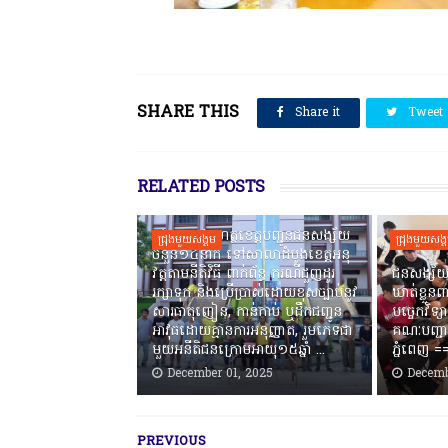
SHARE THIS
Share it
Tweet
RELATED POSTS
កងរាជឣាវុធហត្ថខេត្តបញ្ជូនជនសង្ស័យ
ជ្រុងមួយសង្គម
ជ្រុងមួយសង្
ចំនួន១៤នាក់ ទៅសាលាដំបូងខេត្តឣនុ
វត្តតាមនីតិវិធី ពាក់ព័ន្ធ ករណីជួញដូរ
ជនសង្ស័យ
រក្សាទុក និងប្រើប្រាស់ដោយខុសច្បាប់នូវ
ឃាត់ខ្លួនព
សារធាតុញៀន, កាន់កាប់ ឬដឹកជញ្ជូន
បច្ចេកវិទ្យ
អាវុធដោយគ្មានការអនុញ្ញាត, រួមភេទជា
គណៈបញ្ជា
មួយអនីតិជនក្រោមអាយុ១៥ឆ្នាំ ...
ភ្នំពេញ ‎
December 01, 2025
Decemb
PREVIOUS