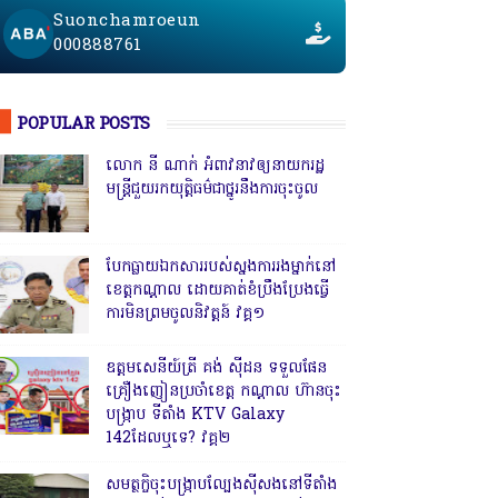
Suonchamroeun
000888761
POPULAR POSTS
លោក នី ណាក់ អំពាវនាវឲ្យនាយករដ្ឋ
មន្ត្រីជួយរកយុត្តិធម៌ជាថ្នូរនឹងការចុះចូល
បែកធ្លាយឯកសាររបស់ស្នងការរងម្នាក់នៅ
ខេត្តកណ្ដាល ដោយគាត់ខំប្រឹងប្រែងធ្វើ
ការមិនព្រមចូលនិវត្តន៍ វគ្គ១
ឧត្តមសេនីយ៍ត្រី គង់ ស៊ីដន ទទួលផែន
គ្រឿងញៀនប្រចាំខេត្ត កណ្តាល ហ៊ានចុះ
បង្ក្រាប ទីតាំង KTV Galaxy
142ដែលឬទេ? វគ្គ២
សមត្ថកិ្ចចុះបង្ក្រាបល្បែងស៊ីសងនៅទីតាំង