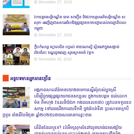
November 27, 2025
ឯកឧត្តមសន្តិបណ្ឌិត នេត សាវឿន និងឯកឧត្តមអភិសន្តិបណ្ឌិត ស
សុខា អញ្ជើញជាសហអធិបតីផ្សព្វផ្សាយបទបញ្ជារបស់រាជរដ្ឋាភិបាល
កម្ពុជា
November 27, 2025
ក្លឹបកំសាន្ត ហ្គោលដិន ហ្សាស់ ដាយណាស្ទី ស្ថិតនៅក្នុងសង្កាត់
ជ័យជំនះ ខណ្ឌដូនពេញ សូមស្វាគមន៍ វគ្គ១
November 25, 2025
អត្ថបទមានអ្នកអានច្រើន
អង្គភាពសារេព័ត៌មានយោងតាមការស្នើសុំរបស់ប្អូនស្រី
ដើម្បីជួយផ្សព្វផ្សាយរកជនសប្បុរស ក្នុងការឧបត្ថម ដល់លោក
ម៉ន គឹមហុង វរសេនីយ៍ឯក កងពលលេខ៧០ ត្រូវបានទទួលបេ
សកម្ម ទៅឈរជើងការពារទឹកដី ក្នុងតំបន់ទី៣ ប្រាសាទតាក្របី
ថ្មដូន តាំងពីខែមិថុនា ឆ្នាំ២០២៥ដោយសារមានការខ្វះខាត
តើពិតដែលឬទេ? ប៉េអឹមស្រុកសំពៅលូនឃាត់ជនសង្ស័យ