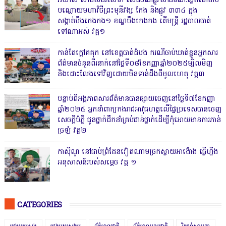
អីយ៉ាស់ សាងសង់រំលោភ លើដីចំណីផ្លូវសាធារណៈស្ថិតនៅតាម
បណ្ដោយមហាវិថីព្រះមុនីវង្ស កែង និងផ្លូវ ៣៣៤ ក្នុង
សង្កាត់បឹងកេងកង១ ខណ្ឌបឹងកេងកង តើមន្ត្រី រដ្ឋបាលបាត់
ទៅណាអស់ វគ្គ១
កាន់តែក្តៅគគុក នៅខេត្តបាត់ដំបង ករណីចាប់ឃាត់ខ្លួនអ្នកសារ
ព័ត៌មានចំនួនពីរនាក់នៅថ្ងៃទី០៨ខែកញ្ញាឆ្នាំ២០២៥ម្សិលមិញ
និងដោះលែងទៅវិញដោយមិនទាន់ដឹងពីមូលហេតុ វគ្គ៣
បន្ទាប់ពីអង្គភាពសារព័ត៌មានបានផ្សាយចេញនៅថ្ងៃទី៧ខែកញ្ញា
ឆ្នាំ២០២៥ អ្នកនាំពាក្យកងរាជអាវុធហត្ថលើផ្ទៃប្រទេសបានចេញ
សេចក្តីបំភ្លឺ ជូនថ្នាក់ដឹកនាំគ្រប់ជាន់ថ្នាក់ដើម្បីកុំអោយមានការភាន់
ច្រឡំ វគ្គ២
កាសុីណូ នៅជាប់ព្រំដែនវៀតណាមច្រកស្វាយអាង៉ោង ធ្វើហ្នឹង
អនុសាសន៍របស់សម្ដេច វគ្គ ១
CATEGORIES