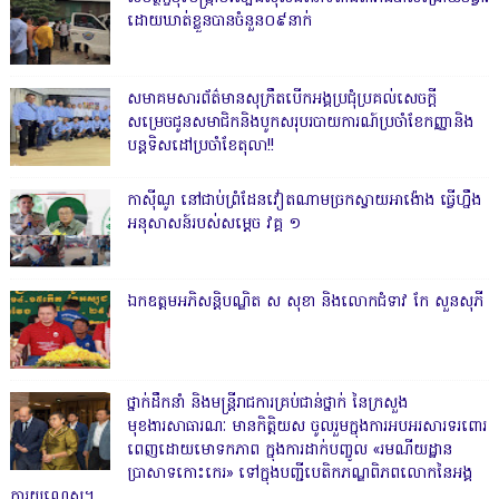
ដោយឃាត់ខ្លួនបានចំនួន០៩នាក់
សមាគមសារព័ត៌មានសុក្រឹតបើកអង្គប្រជុំប្រគល់សេចក្តី
សម្រេចជូនសមាជិកនិងបូកសរុបរបាយការណ៍ប្រចាំខែកញ្ញានិង
បន្តទិសដៅប្រចាំខែតុលា!!
កាសុីណូ នៅជាប់ព្រំដែនវៀតណាមច្រកស្វាយអាង៉ោង ធ្វើហ្នឹង
អនុសាសន៍របស់សម្ដេច វគ្គ ១
ឯកឧត្តមអភិសន្តិបណ្ឌិត ស សុខា និងលោកជំទាវ កែ សួនសុភី
ថ្នាក់ដឹកនាំ និងមន្ត្រីរាជការគ្រប់ជាន់ថ្នាក់ នៃក្រសួង
មុខងារសាធារណៈ មានកិត្តិយស ចូលរួមក្នុងការអបអរសារទរពោរ
ពេញដោយមោទកភាព ក្នុងការដាក់បញ្ចូល «រមណីយដ្ឋាន
ប្រាសាទកោះកេរ» ទៅក្នុងបញ្ជីបេតិកភណ្ឌពិភពលោកនៃអង្គ
ការយូណេស្កូ។