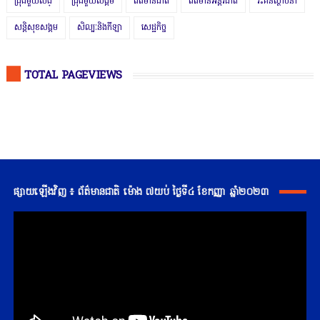
ជ្រុងមួយសង្
ជ្រុងមួយសង្គម
ព័ត៌មានជាតិ
ព័ត៌មានអន្តរជាតិ
រិះគន់ស្ថាបនា
សន្តិសុខសង្គម
សិល្បៈនិងកីឡា
សេដ្ឋកិច្ច
TOTAL PAGEVIEWS
ផ្សាយឡើងវិញ ៖ ព័ត៌មានជាតិ ម៉ោង ៧យប់ ថ្ងៃទី៤ ខែកញ្ញា ឆ្នាំ២០២៣