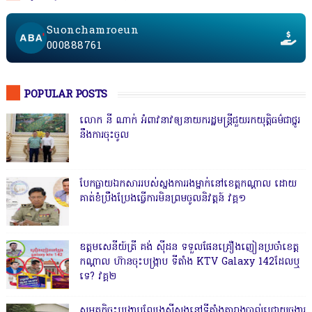
Suonchamroeun
000888761
POPULAR POSTS
លោក នី ណាក់ អំពាវនាវឲ្យនាយករដ្ឋមន្ត្រីជួយរកយុត្តិធម៌ជាថ្នូរ
នឹងការចុះចូល
បែកធ្លាយឯកសាររបស់ស្នងការរងម្នាក់នៅខេត្តកណ្ដាល ដោយ
គាត់ខំប្រឹងប្រែងធ្វើការមិនព្រមចូលនិវត្តន៍ វគ្គ១
ឧត្តមសេនីយ៍ត្រី គង់ ស៊ីដន ទទួលផែនគ្រឿងញៀនប្រចាំខេត្ត
កណ្តាល ហ៊ានចុះបង្ក្រាប ទីតាំង KTV Galaxy 142ដែលឬ
ទេ? វគ្គ២
សមត្ថកិ្ចចុះបង្ក្រាបល្បែងស៊ីសងនៅទីតាំងតារាងបាល់ជ្រោយចង្វារ