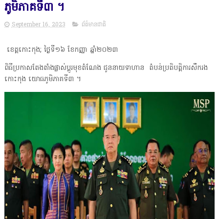
ភូមិភាគទី៣ ។
September 16, 2023
ព័ត៌មានជាតិ
ខេត្តកោះកុង; ថ្ងៃទី១៦ ខែកញ្ញា ឆ្នាំ២០២៣
ពិធីប្រកាសតែងតាំងផ្លាស់ប្តូរមុខតំណែង ជូននាយទាហាន តំបន់ប្រតិបត្តិការសឹករង
កោះកុង យោធភូមិភាគទី៣ ។