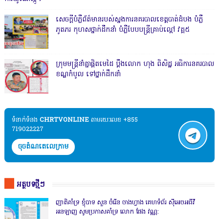
សេចក្តីបំភ្លឺព័ត៌មានរបស់ស្នងការនគរបាលខេត្តបាត់ដំបង បំភ្លឺ
ភូតភរ កុហសថ្នាក់ដឹកនាំ បំភ្លឺបែបបន្ត្រីគ្រាប់ល្ពៅ វគ្គ៥
ក្រុមមន្ត្រីនាំគ្នាផ្ដិតមេដៃ ប្ដឹងលោក ហុង ពិសិដ្ឋ អធិការនគរបាល
ខណ្ឌកំបូល ទៅថ្នាក់ដឹកនាំ
ទំនាក់ទំនង​​
CHRTVONLINE
តាមរយៈលេខ +855
719022227
ចុចតំណតេលេក្រាម
អត្ថបទថ្មីៗ
ញាតិគាំទ្រ ខ្ញុំបាទ សួន ចំរើន ចាងហ្វាង គេហទំព័រ ស៊ីអេចអធីវី
អនឡាញ សូមប្រកាសគាំទ្រ លោក ផែង វណ្ណ: