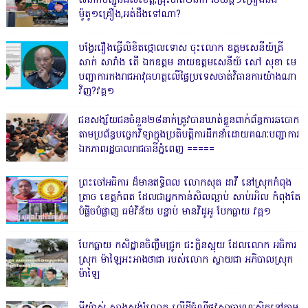
៧នាក់បញ្ជូនដល់ខេត្ត,ជ្រុះបាត់២នាក់ រថយន្ត១គ្រឿងនិង
ម៉ូតូ១គ្រឿង,អត់ដឹងទៅណា?
បង្វែររឿងធ្វើលិខិតថ្កោលទោស ចុះលោក ឧត្តមសេនីយ៍ត្រី
សាក់ សារាំង តើ ឯកឧត្តម នាយឧត្តមសេនីយ៍ សៅ សុខា មេ
បញ្ជាការកងរាជអាវុធហត្ថលើផ្ទៃប្រទេសចាត់វិធានការយ៉ាងណា
វិញ?វគ្គ១
ជនសង្ស័យជនចំនួន២៨នាក់ត្រូវបានឃាត់ខ្លួនពាក់ព័ន្ធការឆបោក
តាមប្រព័ន្ធបច្ចេកវិទ្យាក្នុងប្រតិបត្តិការដឹកនាំដោយគណៈបញ្ជាការ
ឯកភាពរដ្ឋបាលរាជធានីភ្នំពេញ ‎=====
ព្រះចៅអធិការ ដ៏មានឥទ្ធិពល លោកសុត ដាវី នៅស្រុកកំពុង
ត្រាច ខេត្តកំពត ដែលជាអ្នកកាន់សិលល្អាប់ សាប់រអិល កំពុងតែ
បំផ្លិចបំផ្លាញ ធម៌វិន័យ បន្ទាប់ មានវិដូអូ បែកធ្លាយ វគ្គ១
បែកធ្លាយ កសិដ្ឋានចិញ្ចឹមជ្រូក ជះក្លិនស្អុយ ដែលលោក អធិការ
ស្រុក ម៉ាឡៃអះអាងថាជា របស់លោក ស្វាយជា អភិបាលស្រុក
ម៉ាឡៃ