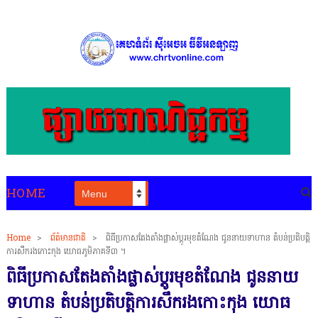
HOME
Home
>
ព័ត៌មានជាតិ
>
ពិធីប្រកាសតែងតាំងផ្លាស់ប្តូរមុខតំណែង ជូននាយទាហាន តំបន់ប្រតិបត្តិ
ការសឹករងកោះកុង យោធភូមិភាគទី៣ ។
ពិធីប្រកាសតែងតាំងផ្លាស់ប្តូរមុខតំណែង ជូននាយ
ទាហាន តំបន់ប្រតិបត្តិការសឹករងកោះកុង យោធ