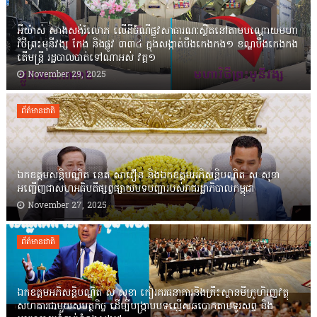
អីយ៉ាស់ សាងសង់រំលោភ លើដីចំណីផ្លូវសាធារណៈស្ថិតនៅតាមបណ្ដោយមហា
វិថីព្រះមុនីវង្ស កែង និងផ្លូវ ៣៣៤ ក្នុងសង្កាត់បឹងកេងកង១ ខណ្ឌបឹងកេងកង
តើមន្ត្រី រដ្ឋបាលបាត់ទៅណាអស់ វគ្គ១
November 29, 2025
ព័ត៌មានជាតិ
ឯកឧត្តមសន្តិបណ្ឌិត នេត សាវឿន និងឯកឧត្តមអភិសន្តិបណ្ឌិត ស សុខា
អញ្ជើញជាសហអធិបតីផ្សព្វផ្សាយបទបញ្ជារបស់រាជរដ្ឋាភិបាលកម្ពុជា
November 27, 2025
ព័ត៌មានជាតិ
ឯកឧត្តមអភិសន្តិបណ្ឌិត ស សុខា កៀរគរធនាគារនិងគ្រឹះស្ថានមីក្រូហិរញ្ញវត្ថុ
សហការជាមួយសមត្ថកិច្ច ដើម្បីបង្ក្រាបបទល្មើសឆបោកតាមទូរសព្ទ និង