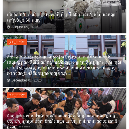
ព័ត៌មានបឋម ករណីបង្ក្រាប ជនជាតិ សិង្ហបុរី និងប្រមូល វត្ថុតាង មានកញ្ឆា
ក្រៀមចំនួន 60 កញ្ចប់
August 09, 2026
ជ្រុងមួយសង្គម
កងរាជឣាវុធហត្ថខេត្តបញ្ជូនជនសង្ស័យ ចំនួន១៤នាក់ ទៅសាលាដំបូង
ខេត្តឣនុវត្តតាមនីតិវិធី ពាក់ព័ន្ធ ករណីជួញដូរ រក្សាទុក និងប្រើប្រាស់ដោយខុស
ច្បាប់នូវសារធាតុញៀន, កាន់កាប់ ឬដឹកជញ្ជូនអាវុធដោយគ្មានការអនុញ្ញាត,
រួមភេទជាមួយអនីតិជនក្រោមអាយុ១៥ឆ្នាំ ...
December 01, 2025
ជ្រុងមួយសង្គម
ជនសង្ស័យជនចំនួន២៨នាក់ត្រូវបានឃាត់ខ្លួនពាក់ព័ន្ធការឆបោកតាមប្រព័ន្ធ
បច្ចេកវិទ្យាក្នុងប្រតិបត្តិការដឹកនាំដោយគណៈបញ្ជាការឯកភាពរដ្ឋបាលរាជធានី
ភ្នំពេញ ‎=====