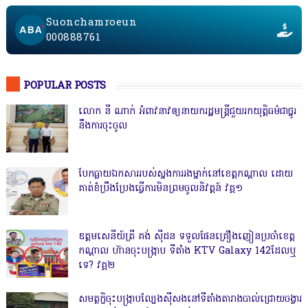
Suonchamroeun
000888761
POPULAR POSTS
លោក នី ណាក់ អំពាវនាវឲ្យនាយករដ្ឋមន្ត្រីជួយរកយុត្តិធម៌ជាថ្នូរ
នឹងការចុះចូល
បែកធ្លាយឯកសាររបស់ស្នងការរងម្នាក់នៅខេត្តកណ្ដាល ដោយ
គាត់ខំប្រឹងប្រែងធ្វើការមិនព្រមចូលនិវត្តន៍ វគ្គ១
ឧត្តមសេនីយ៍ត្រី គង់ ស៊ីដន ទទួលផែនគ្រឿងញៀនប្រចាំខេត្ត
កណ្តាល ហ៊ានចុះបង្ក្រាប ទីតាំង KTV Galaxy 142ដែលឬ
ទេ? វគ្គ២
សមត្ថកិ្ចចុះបង្ក្រាបល្បែងស៊ីសងនៅទីតាំងតារាងបាល់ជ្រោយចង្វារ