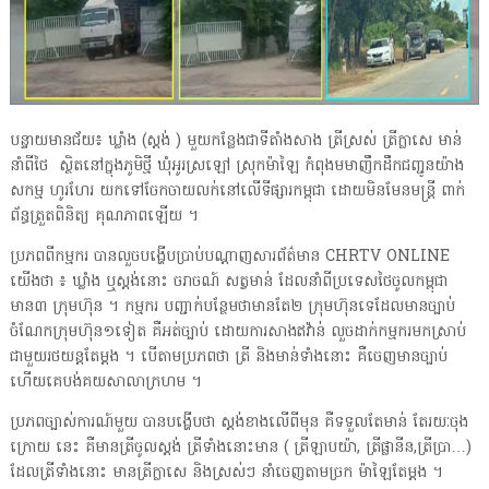
បន្ទាយមានជ័យ៖ ឃ្លាំង (ស្តង់ ) មួយកន្លែងជាទីតាំងសាង ត្រីស្រស់ ត្រីក្លាសេ មាន់
នាំពីថៃ ស្ថិតនៅក្នុងភូមិថ្មី ឃុំអូរស្រឡៅ ស្រុកម៉ាឡៃ កំពុងមមាញឹកដឹកជញ្ជូនយ៉ាង
សកម្ម ហូរហែរ យកទៅចែកចាយលក់នៅលើទីផ្សារកម្ពុជា ដោយមិនមែនមន្ត្រី ពាក់
ព័ន្ធត្រួតពិនិត្យ គុណភាពឡើយ ។
ប្រភពពីកម្មករ បានលួចបង្ហើបប្រាប់បណ្តាញសារព័ត៌មាន CHRTV ONLINE
យើងថា ៖ ឃ្លាំង ឬស្តង់នោះ ចរាចណ៍ សត្វមាន់ ដែលនាំពីប្រទេសថៃចូលកម្ពុជា
មាន៣ ក្រុមហ៊ុន ។ កម្មករ បញ្ជាក់បន្ថែមថាមានតែ២ ក្រុមហ៊ុនទេដែលមានច្បាប់
ចំណែកក្រុមហ៊ុន១ទៀត គឺអត់ច្បាប់ ដោយការសាងឥវ៉ាន់ លួចដាក់កម្មករមកស្រាប់
ជាមួយរថយន្តតែម្តង ។ បើតាមប្រភពថា ត្រី និងមាន់ទាំងនោះ គឺចេញមានច្បាប់
ហើយគេបង់គយសាលាក្រហម ។
ប្រភពច្បាស់ការណ៍មួយ បានបង្ហើបថា ស្តង់ខាងលើពីមុន គឺទទួលតែមាន់ តែរយៈចុង
ក្រោយ នេះ គឺមានត្រីចូលស្តង់ ត្រីទាំងនោះមាន ( ត្រីឡាបយ៉ា, ត្រីផ្លានីន,ត្រីប្រា…)
ដែលត្រីទាំងនោះ មានត្រីក្លាសេ និងស្រស់ៗ នាំចេញតាមច្រក ម៉ាឡៃតែម្តង ។