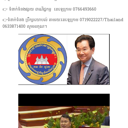
👉 ទំនាក់ទំនងផ្សាយ ពាណិជ្ជកម្ម តេឡេក្រាម 0766493660
👉ទំនាក់ទំនង ប្រឹក្សាយោបល់ តាមរយៈតេឡេក្រាម 0719022227/Thailand
0633871400 សូមអរគុណ។