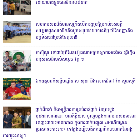
ដោយឃាត់ខ្លួនបានចំនួន០៩នាក់
សមាគមសារព័ត៌មានសុក្រឹតបើកអង្គប្រជុំប្រគល់សេចក្តី
សម្រេចជូនសមាជិកនិងបូកសរុបរបាយការណ៍ប្រចាំខែកញ្ញានិង
បន្តទិសដៅប្រចាំខែតុលា!!
កាសុីណូ នៅជាប់ព្រំដែនវៀតណាមច្រកស្វាយអាង៉ោង ធ្វើហ្នឹង
អនុសាសន៍របស់សម្ដេច វគ្គ ១
ឯកឧត្តមអភិសន្តិបណ្ឌិត ស សុខា និងលោកជំទាវ កែ សួនសុភី
ថ្នាក់ដឹកនាំ និងមន្ត្រីរាជការគ្រប់ជាន់ថ្នាក់ នៃក្រសួង
មុខងារសាធារណៈ មានកិត្តិយស ចូលរួមក្នុងការអបអរសារទរពោរ
ពេញដោយមោទកភាព ក្នុងការដាក់បញ្ចូល «រមណីយដ្ឋាន
ប្រាសាទកោះកេរ» ទៅក្នុងបញ្ជីបេតិកភណ្ឌពិភពលោកនៃអង្គ
ការយូណេស្កូ។