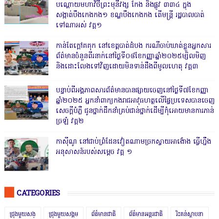
បណ្ដោយមហាវិថីព្រះមុនីវង្ស កែង និងផ្លូវ ៣៣៤ ក្នុង
សង្កាត់បឹងកេងកង១ ខណ្ឌបឹងកេងកង តើមន្ត្រី រដ្ឋបាលបាត់
ទៅណាអស់ វគ្គ១
កាន់តែក្តៅគគុក នៅខេត្តបាត់ដំបង ករណីចាប់ឃាត់ខ្លួនអ្នកសារ
ព័ត៌មានចំនួនពីរនាក់នៅថ្ងៃទី០៨ខែកញ្ញាឆ្នាំ២០២៥ម្សិលមិញ
និងដោះលែងទៅវិញដោយមិនទាន់ដឹងពីមូលហេតុ វគ្គ៣
បន្ទាប់ពីអង្គភាពសារព័ត៌មានបានផ្សាយចេញនៅថ្ងៃទី៧ខែកញ្ញា
ឆ្នាំ២០២៥ អ្នកនាំពាក្យកងរាជអាវុធហត្ថលើផ្ទៃប្រទេសបានចេញ
សេចក្តីបំភ្លឺ ជូនថ្នាក់ដឹកនាំគ្រប់ជាន់ថ្នាក់ដើម្បីកុំអោយមានការភាន់
ច្រឡំ វគ្គ២
កាសុីណូ នៅជាប់ព្រំដែនវៀតណាមច្រកស្វាយអាង៉ោង ធ្វើហ្នឹង
អនុសាសន៍របស់សម្ដេច វគ្គ ១
CATEGORIES
ជ្រុងមួយសង្
ជ្រុងមួយសង្គម
ព័ត៌មានជាតិ
ព័ត៌មានអន្តរជាតិ
រិះគន់ស្ថាបនា