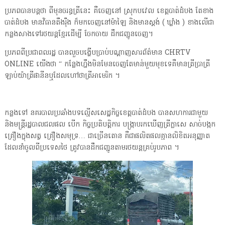
ប្រភពបានបន្តថា ពីមុនចរន្ធត្រីនេះ គឺចេញនៅ ស្រុកបវេល ខេត្តបាត់ដំបង តែខាង
បាត់ដំបង មានវិធានតឹងរ៉ឹង ក៏មកចេញនៅម៉ាឡៃ និងមានស្តង់ ( ឃ្លាំង ) ខាងលើជា
កន្លងសាងទៅរថយន្តខ្មែរដើម្បី ចែកចាយ ដឹកជញ្ជូនចេញ។
ប្រភពពីប្រជាពលរដ្ឋ បានលួចបង្ហើបប្រាប់បណ្តាញសារព័ត៌មាន CHRTV
ONLINE យើងថា “ កន្លែងហ្នឹងមិនមែនចេញតែមាន់មួយមុខទេគឺមានត្រីប្រាត្រី
ឡាប់យ៉ាត្រីផានីនឬដែលហៅថាត្រីអាមេរិក ។
កន្លងទៅ នគរបាលប្រឆាំងបទល្មើសសេដ្ឋកិច្ចខេត្តបាត់ដំបង បានសហការជាមួយ
និងមន្រ្តីរដ្ឋបាលជលផល បើក កិច្ចប្រតិបត្តិការ បង្ក្រាបរកឃើញត្រីក្លាសេ សាច់បង្កក
គ្រឿងក្នុងសត្វ គ្រឿងសមុទ្រ… ជាច្រើនតោន គឺជាផលិតផលគ្មានលិខិតអនុញ្ញាត
ដែលនាំចូលពីប្រទេសថៃ ត្រូវបានដឹកជញ្ជូនតាមរថយន្តគ្រប់រូបភាព ។