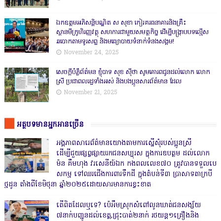
ឯកឧត្តមអភិសន្តិបណ្ឌិត ស សុខា កៀរគរធនាគារនិងគ្រឹះ
ស្ថានមីក្រូហិរញ្ញវត្ថុ សហការជាមួយសមត្ថកិច្ច ដើម្បីបង្ក្រាបបទល្មើស
ឆបោកតាមទូរសព្ទ និងមធ្យោបាយទំនាក់ទំនងសង្គម!
November 24, 2025
សេចក្តីបំភ្លឺព័ត៌មន ខ្ញុំបាទ សុខ សុីថា សូមគោរពជូនដល់លោក លោក
ស្រី ប្រជាពលរដ្ឋទាំងអស់ និងបងប្អូនសារព័ត៌មាន ដែល
November 21, 2025
អត្ថបទមានអ្នកអានច្រើន
អង្គភាពសារេព័ត៌មានយោងតាមការស្នើសុំរបស់ប្អូនស្រី
ដើម្បីជួយផ្សព្វផ្សាយរកជនសប្បុរស ក្នុងការឧបត្ថម ដល់លោក
ម៉ន គឹមហុង វរសេនីយ៍ឯក កងពលលេខ៧០ ត្រូវបានទទួលបេ
សកម្ម ទៅឈរជើងការពារទឹកដី ក្នុងតំបន់ទី៣ ប្រាសាទតាក្របី
ថ្មដូន តាំងពីខែមិថុនា ឆ្នាំ២០២៥ដោយសារមានការខ្វះខាត
តើពិតដែលឬទេ? ប៉េអឹមស្រុកសំពៅលូនឃាត់ជនសង្ស័យ
៧នាក់បញ្ជូនដល់ខេត្ត,ជ្រុះបាត់២នាក់ រថយន្ត១គ្រឿងនិង