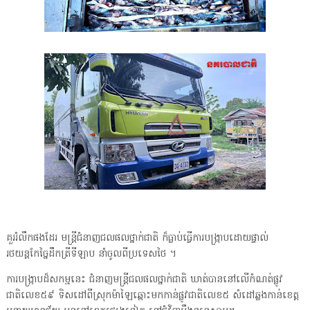
គួររំលឹកផងដែរ មន្ត្រីជំនាញជលផលថ្នាក់ជាតិ ក៏ធ្លាប់ធ្វើការបង្ក្រាបដោយផ្ទាល់
រថយន្តកែច្នៃដឹកត្រីទីឡាប នាំចូលពីប្រទេសថៃ ។
ការបង្ក្រាបដ៏សកម្មនេះ ជំនាញមន្ត្រីជលផលថ្នាក់ជាតិ ឃាត់បាននៅលើកំណត់ផ្លូវ
ជាតិលេខ៥៩ ទិសដៅពីស្រុកម៉ាឡៃឆ្ពោះមកកាន់ផ្លូវជាតិលេខ៥ សំដៅឆ្លងកាន់ខេត្ត