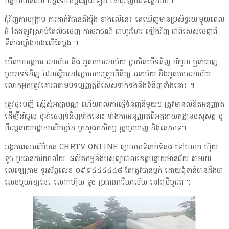
បន្ទាយមានជ័យ បន្តទៅខេត្តផ្សេងទៀត នៅជុំវិញបឹងទន្លេសាប។
ជុំវិញការបង្ក្រាប ការដាក់វិធានតឹងរ៉ឹង ខាងលើនេះ គេឃើញមានប្រសិទ្ធរយៈមួយពេល
ធំ តែឥឡូវស្រាប់តែលិចចេញ ការចរាចណ៍ ជាហូរហែរ ឡើងវិញ ជាពិសេសចេញពី
ទីតាំងឃ្លាំងខាងលើតែម្តង ។
បើតាមយន្តការ អនាម័យ និង ភូតគាមអនាម័យ ប្រសិនបើទំនិញ នាំចូល ឬនាំចេញ
ប្រភេទទំនិញ ដែលស្ថិតនៅក្រោមការត្រួតពិនិត្យ អនាម័យ និងភូតគាមអនាម័យ
លោកអ្នកត្រូវគោរពតាមបទប្បញ្ញត្តិពិសេសទាក់ទងនឹងទំនិញទាំងនោះ ។
ត្រូវចុះបញ្ជី ស្នើសុំអាជ្ញាបណ្ណ ហើយរាល់ការផ្ញើទំនិញនីមួយៗ ត្រូវមានលិខិតអនុញ្ញាត
ដើម្បីនាំចូល ឬនាំចេញទំនិញទាំងនោះ ទាំងការអនុញ្ញាតពីអគ្គនាយកដ្ឋានបសុសត្វ ឬ
ពីអគ្គនាយកដ្ឋានកសិកម្មនៃ ក្រសួងកសិកម្ម រុក្ខាប្រមាញ់ និងនេសាទ។
អង្គភាពសារព័ត៌មាន CHRTV ONLINE ព្យាយាមទំនាក់ទំនង ទៅលោក ហ៊ុយ
ទូច ប្រធានការិយាល័យ ផលិតកម្មនិងបសុព្យាបាលខេត្តបន្ទាយមានជ័យ តាមរយ:
លេឡេក្រាម ទូរស័ព្ទលេខ ០៩៩៤៤៤៤៤៨ តែត្រូវបានប្លក់ ដោយពុំទាន់បានដឹងថា
លេខមួយខ្សែនេះ លោកហ៊ុយ ទូច ប្រធានការិយាល័យ នៅប្រើឬអត់ ។