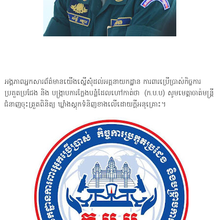
អង្គភាពអ្នកសារព័ត៌មានយើងស្នើសុំដល់អគ្គនាយកដ្ឋាន ការពារប្រើប្រាស់កិច្ចការ
ប្រគួតប្រជែង និង បង្ក្រាបការក្លែងបន្លំដែលហៅកាត់ថា (ក.ប.ប) សូមមេត្តាចាត់មន្ត្រី
ជំនាញចុះត្រួតពិនិត្យ ឃ្លាំងស្តុកទំនិញខាងលើដោយក្តីអនុគ្រោះ។