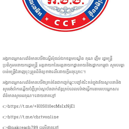
អង្គភាពអ្នកសារព័ត៌មានយើងស្នើសុំដល់ឯកឧត្តមបណ្ឌិត គុណ ញឹម រដ្ឋមន្ត្រី
ប្រតិភូអមនាយករដ្ឋមន្ត្រី អគ្គនាយកនៃអគ្គនាយកដ្ឋានគយនិងរដ្ឋាករកម្ពុជា សូមមេត្តា
ចាត់មន្ត្រីជំនាញចុះត្រួតពិនិត្យខាងលើដោយក្តីអនុគ្រោះ។
អង្គភាពអ្នកសារព័ត៌មានយើងគ្រាន់តែជាកញ្ចក់ឆ្លុះបញ្ចាំងរិះគន់ក្នុងន័យស្ថាបនានិង
សូមរង់ចាំការឆ្លើយបំភ្លឺគ្រប់ស្ថាប័នពាក់ព័ន្ធគ្រប់ពេលម៉ោងធ្វើការតាមរបបអ្នកសារ
ព័ត៌មានសូមអរគុណ។ដោយនាគខ្មៅ
👉https://t.me/+H0S010ecMsIxNjE1
👉https://t.me/chrtvonline
👉@nakreach789 បារមីនាគខ្មៅ