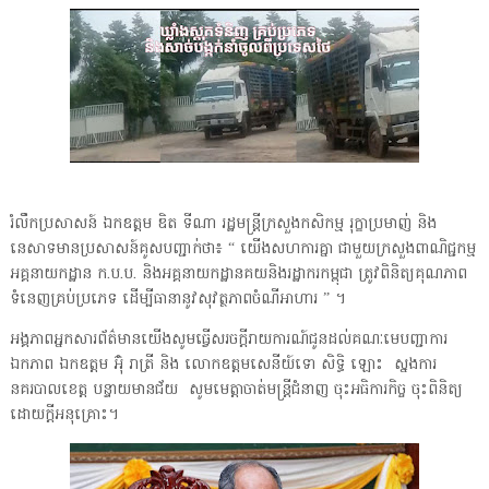
រំលឹកប្រសាសន៍ ឯកឧត្តម ឌិត ទីណា រដ្ឋមន្ត្រីក្រសួងកសិកម្ម រុក្ខាប្រមាញ់ និង
នេសាទមានប្រសាសន៍គូសបញ្ជាក់ថា៖ “ យើងសហការគ្នា ជាមួយក្រសួងពាណិជ្ជកម្ម
អគ្គនាយកដ្ឋាន ក.ប.ប. និងអគ្គនាយកដ្ឋានគយនិងរដ្ឋាករកម្ពុជា ត្រូវពិនិត្យគុណភាព
ទំនេញគ្រប់ប្រភេទ ដើម្បីធានានូវសុវត្ថភាពចំណីអាហារ ” ។
អង្គភាពអ្នកសារព័ត៌មានយើងសូមធ្វើសរចក្តីរាយការណ៍ជូនដល់គណៈមេបញ្ជាការ
ឯកភាព ឯកឧត្តម អ៊ុំ រាត្រី និង លោកឧត្តមសេនីយ៍ទោ សិទ្ធិ ឡោះ ស្នងការ
នគរបាលខេត្ត បន្ទាយមានជ័យ សូមមេត្តាចាត់មន្ត្រីជំនាញ ចុះអធិការកិច្ច ចុះពិនិត្យ
ដោយក្តីអនុគ្រោះ។