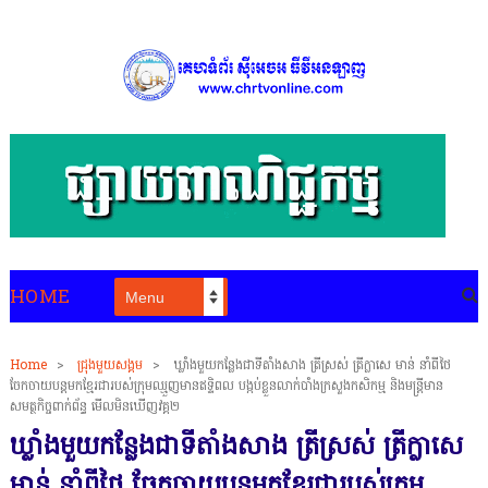
HOME
Home
>
ជ្រុងមួយសង្គម
>
ឃ្លាំងមួយកន្លែងជាទីតាំងសាង ត្រីស្រស់ ត្រីក្លាសេ មាន់ នាំពីថៃ
ចែកចាយបន្តមកខ្មែរជារបស់ក្រុមឈ្មួញមានឥទ្ទិពល បង្កប់ខ្លួនលាក់បាំងក្រសួងកសិកម្ម និងមន្ត្រីមាន
សមត្ថកិច្ចពាក់ព័ន្ធ មើលមិនឃើញវគ្គ២
ឃ្លាំងមួយកន្លែងជាទីតាំងសាង ត្រីស្រស់ ត្រីក្លាសេ
មាន់ នាំពីថៃ ចែកចាយបន្តមកខ្មែរជារបស់ក្រុម