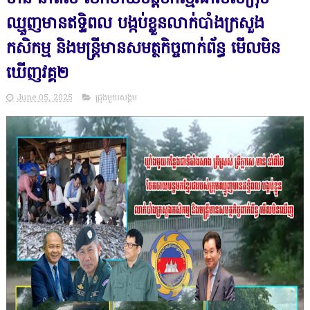
ឈ្មួញមានឥទ្ទិពល បង្កប់ខ្លួនលាក់បាំងក្រសួង
កសិកម្ម និងមន្ត្រីមានសមត្ថកិច្ចពាក់ព័ន្ធ មើលមិន
ឃើញវគ្គ២
June 05, 2025
ជ្រុងមួយសង្គម