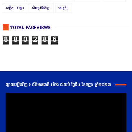
សន្តិសុខសង្គម
សិល្បៈនិងកីឡា
សេដ្ឋកិច្ច
TOTAL PAGEVIEWS
8
8
0
2
8
6
ផ្សាយឡើងវិញ ៖ ព័ត៌មានជាតិ ម៉ោង ៧យប់ ថ្ងៃទី៤ ខែកញ្ញា ឆ្នាំ២០២៣