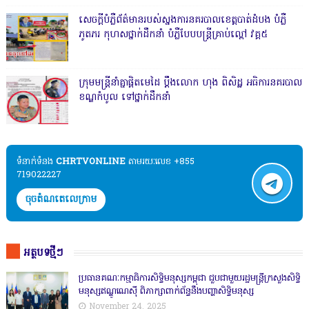
សេចក្តីបំភ្លឺព័ត៌មានរបស់ស្នងការនគរបាលខេត្តបាត់ដំបង បំភ្លឺ
ភូតភរ កុហសថ្នាក់ដឹកនាំ បំភ្លឺបែបបន្ត្រីគ្រាប់ល្ពៅ វគ្គ៥
ក្រុមមន្ត្រីនាំគ្នាផ្ដិតមេដៃ ប្ដឹងលោក ហុង ពិសិដ្ឋ អធិការនគរបាល
ខណ្ឌកំបូល ទៅថ្នាក់ដឹកនាំ
ទំនាក់ទំនង​​
CHRTVONLINE
តាមរយៈលេខ +855
719022227
ចុចតំណតេលេក្រាម
អត្ថបទថ្មីៗ
ប្រធានគណៈកម្មាធិការសិទ្ធិមនុស្សកម្ពុជា ជួបជាមួយរដ្ឋមន្ត្រីក្រសួងសិទ្ធិ
មនុស្សឥណ្ឌូណេស៊ី ពិភាក្សាពាក់ព័ន្ធនឹងបញ្ហាសិទ្ធិមនុស្ស
November 24, 2025