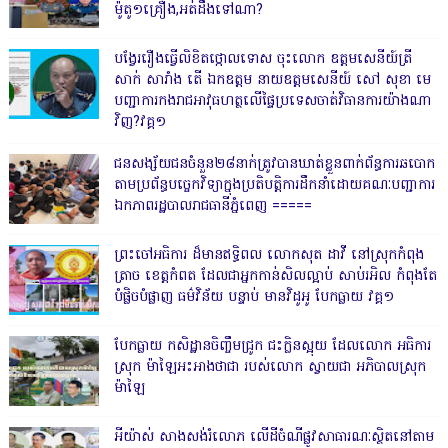
ម៉ូតូ១គ្រឿង,អត់ដឹងទៅណា?
បង្វែររឿងធ្វើលិខិតថ្កោលទោស ចុះលោក ឧត្តមសេនីយ៍ត្រី
សាក់ សារាំង តើ ឯកឧត្តម នាយឧត្តមសេនីយ៍ សៅ សុខា មេ
បញ្ជាការកងរាជអាវុធហត្ថលើផ្ទៃប្រទេសចាត់វិធានការយ៉ាងណា
វិញ?វគ្គ១
ជនសង្ស័យជនចំនួន២៨នាក់ត្រូវបានឃាត់ខ្លួនពាក់ព័ន្ធការឆបោក
តាមប្រព័ន្ធបច្ចេកវិទ្យាក្នុងប្រតិបត្តិការដឹកនាំដោយគណៈបញ្ជាការ
ឯកភាពរដ្ឋបាលរាជធានីភ្នំពេញ ‎=====
ព្រះចៅអធិការ ដ៏មានឥទ្ធិពល លោកសុត ដាវី នៅស្រុកកំពុង
ត្រាច ខេត្តកំពត ដែលជាអ្នកកាន់សិលល្អាប់ សាប់រអិល កំពុងតែ
បំផ្លិចបំផ្លាញ ធម៌វិន័យ បន្ទាប់ មានវិដូអូ បែកធ្លាយ វគ្គ១
បែកធ្លាយ កសិដ្ឋានចិញ្ចឹមជ្រូក ជះក្លិនស្អុយ ដែលលោក អធិការ
ស្រុក ម៉ាឡៃអះអាងថាជា របស់លោក ស្វាយជា អភិបាលស្រុក
ម៉ាឡៃ
អីយ៉ាស់ សាងសង់រំលោភ លើដីចំណីផ្លូវសាធារណៈស្ថិតនៅតាម