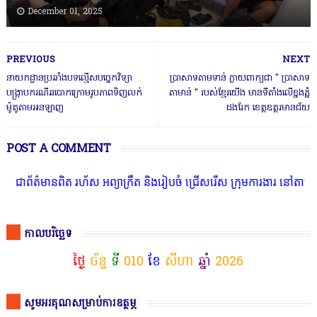
December 01, 2025
PREVIOUS
NEXT
នាយកដ្ឋានប្រឆាំងបទល្មើសបច្ចេកវិទ្យា
ប្រាសាទតាមទាន់ ក្លាយពាក្យជា " ប្រាសាទ
បង្រ្កាបករណីឆបោកក្រោមរូបភាពទិញលក់
តាមាន់ " របស់ខ្មែរយើង មានទីតាំងលើខ្នងភ្នំ
ម៉ូតូតាមអនឡាញ
ដងរែក ខេត្តឧត្តរមានជ័យ
POST A COMMENT
រហ័ស អព្យាក្រឹត និងរៀបចំ ជ្រើសរើស ក្រុមការងារ នៅតាមបណ្តាលរាជធានី 
កាលបរិច្ឆេទ
ថ្ងៃ
ច័ន្ទ
ទី
010
ខែ
សីហា
ឆ្នាំ
2026
សូមអរគុណសម្រាប់ការឧត្ថម្ភ