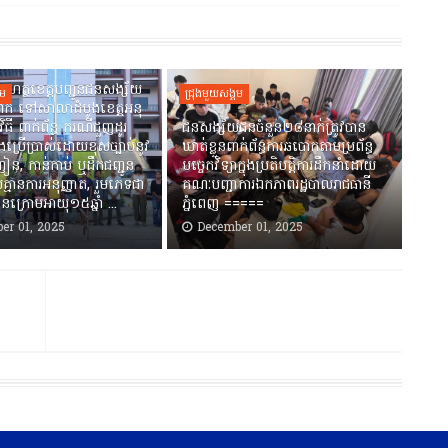
ធហត្ថខេត្តបញ្ជូនជនសង្ស័យ
គម
ជ្រុងមួយសង្គម
ាក់ ទៅសាលាដំបូងខេត្តឣនុ
ិវិធី ពាក់ព័ន្ធ ករណីជួញដូរ
ជនសង្ស័យជនចំនួន២៨នាក់ត្រូវបាន
ិងប្រើប្រាស់ដោយខុសច្បាប់នូវ
ឃាត់ខ្លួនពាក់ព័ន្ធការឆបោកតាមប្រព័ន្ធ
ន, កាន់កាប់ ឬដឹកជញ្ជូន
បច្ចេកវិទ្យាក្នុងប្រតិបត្តិការដឹកនាំដោយ
្មានការអនុញ្ញាត, រួមភេទជា
គណៈបញ្ជាការឯកភាពរដ្ឋបាលរាជធានី
នក្រោមអាយុ១៥ឆ្នាំ ...
ភ្នំពេញ ‎=====
er 01, 2025
December 01, 2025