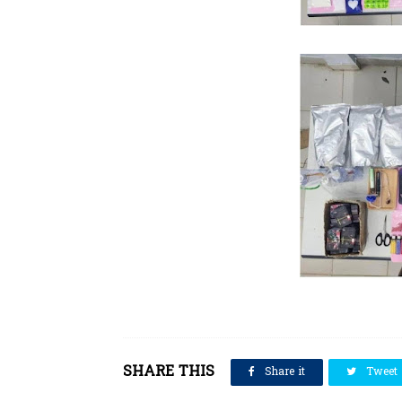
SHARE THIS
Share it
Tweet