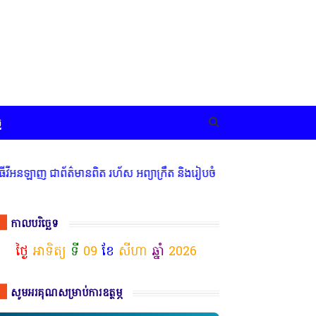
ច
ញ ជាព័ត៌មានពិត រហ័ស អព្យាក្រឹត និងរៀបចំ ជ្រើសរើស ក្រុមការងារ នៅតាម
កាលបរិច្ឆេទ
ថ្ងៃ
អាទិត្យ
ទី
09
ខែ
សីហា
ឆ្នាំ
2026
សូមអរគុណសម្រាប់ការឧត្ថម្ភ