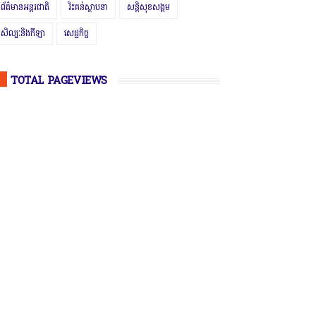
ព័ត៌មានអន្តរជាតិ
រិះគន់ស្ថាបនា
សន្តិសុខសង្គម
សិល្បៈនិងកីឡា
សេដ្ឋកិច្ច
TOTAL PAGEVIEWS