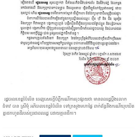
រដ្ឋបាលខេត្តប៉ៃលិន ចេញសេចក្តីបំភ្លឺករណីការចុះផ្សាយថា មានពលរដ្ឋប្តឹងលោក
ជំទាវ បាន ស្រីមុំ អភិបាលខេត្តប៉ៃលិន ទៅក្រសួងមហាផ្ទៃ ពាក់ព័ន្ធនឹងករណីឃុបឃិត
គ្នាដកហូតដីរបស់ប្រជាពលរដ្ឋ ដោយគ្មានដីកា។