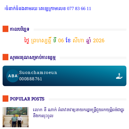
ំនាក់ទំនងតាមរយៈតេឡេក្រាមលេខ 077 83 66 11
កាលបរិច្ឆេទ
ថ្ងៃ
ព្រហស្បត្តិ៍
ទី
06
ខែ
សីហា
ឆ្នាំ
2026
សូមអរគុណសម្រាប់ការឧត្ថម្ភ
Suonchamroeun
000888761
POPULAR POSTS
លោក នី ណាក់ អំពាវនាវឲ្យនាយករដ្ឋមន្ត្រីជួយរកយុត្តិធម៌ជាថ្នូរ
នឹងការចុះចូល