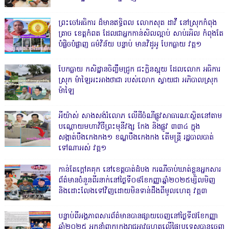
ព្រះចៅអធិការ ដ៏មានឥទ្ធិពល លោកសុត ដាវី នៅស្រុកកំពុង
ត្រាច ខេត្តកំពត ដែលជាអ្នកកាន់សិលល្អាប់ សាប់រអិល កំពុងតែ
បំផ្លិចបំផ្លាញ ធម៌វិន័យ បន្ទាប់ មានវិដូអូ បែកធ្លាយ វគ្គ១
បែកធ្លាយ កសិដ្ឋានចិញ្ចឹមជ្រូក ជះក្លិនស្អុយ ដែលលោក អធិការ
ស្រុក ម៉ាឡៃអះអាងថាជា របស់លោក ស្វាយជា អភិបាលស្រុក
ម៉ាឡៃ
អីយ៉ាស់ សាងសង់រំលោភ លើដីចំណីផ្លូវសាធារណៈស្ថិតនៅតាម
បណ្ដោយមហាវិថីព្រះមុនីវង្ស កែង និងផ្លូវ ៣៣៤ ក្នុង
សង្កាត់បឹងកេងកង១ ខណ្ឌបឹងកេងកង តើមន្ត្រី រដ្ឋបាលបាត់
ទៅណាអស់ វគ្គ១
កាន់តែក្តៅគគុក នៅខេត្តបាត់ដំបង ករណីចាប់ឃាត់ខ្លួនអ្នកសារ
ព័ត៌មានចំនួនពីរនាក់នៅថ្ងៃទី០៨ខែកញ្ញាឆ្នាំ២០២៥ម្សិលមិញ
និងដោះលែងទៅវិញដោយមិនទាន់ដឹងពីមូលហេតុ វគ្គ៣
បន្ទាប់ពីអង្គភាពសារព័ត៌មានបានផ្សាយចេញនៅថ្ងៃទី៧ខែកញ្ញា
ឆ្នាំ២០២៥ អ្នកនាំពាក្យកងរាជអាវុធហត្ថលើផ្ទៃប្រទេសបានចេញ