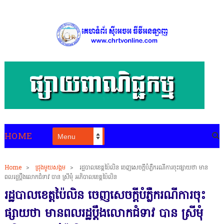
HOME
Home
>
ជ្រុងមួយសង្គម
>
រដ្ឋបាលខេត្តប៉ៃលិន ចេញសេចក្តីបំភ្លឺករណីការចុះផ្សាយថា មាន
ពលរដ្ឋប្តឹងលោកជំទាវ បាន ស្រីមុំ អភិបាលខេត្តប៉ៃលិន
រដ្ឋបាលខេត្តប៉ៃលិន ចេញសេចក្តីបំភ្លឺករណីការចុះ
ផ្សាយថា មានពលរដ្ឋប្តឹងលោកជំទាវ បាន ស្រីមុំ