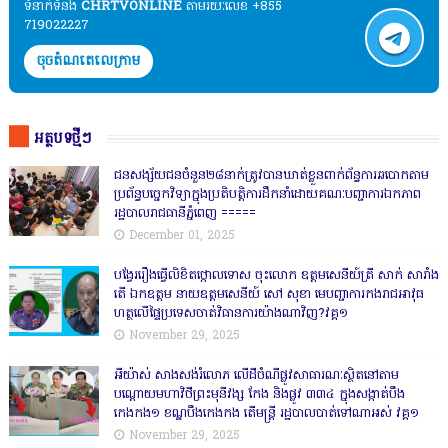
ទំនាក់ទំនង​​
CHRTVONLINE
តាមរយៈលេខ +855
719022227
ចុចតំណតេលេក្រាម
អត្ថបទថ្មីៗ
ជនសង្ស័យជនចំនួន២៨នាក់ត្រូវបានឃាត់ខ្លួនពាក់ព័ន្ធការឆបោកតាម
ប្រព័ន្ធបច្ចេកវិទ្យាក្នុងប្រតិបត្តិការដឹកនាំដោយគណៈបញ្ជាការឯកភាព
រដ្ឋបាលរាជធានីភ្នំពេញ ‎=====
December 01, 2025
បង្វែររឿងធ្វើលិខិតថ្កោលទោស ចុះលោក ឧត្តមសេនីយ៍ត្រី សាក់ សារាំង
តើ ឯកឧត្តម នាយឧត្តមសេនីយ៍ សៅ សុខា មេបញ្ជាការកងរាជអាវុធ
ហត្ថលើផ្ទៃប្រទេសចាត់វិធានការយ៉ាងណាវិញ?វគ្គ១
November 29, 2025
អីយ៉ាស់ សាងសង់រំលោភ លើដីចំណីផ្លូវសាធារណៈស្ថិតនៅតាម
បណ្ដោយមហាវិថីព្រះមុនីវង្ស កែង និងផ្លូវ ៣៣៤ ក្នុងសង្កាត់បឹង
កេងកង១ ខណ្ឌបឹងកេងកង តើមន្ត្រី រដ្ឋបាលបាត់ទៅណាអស់ វគ្គ១
November 29, 2025