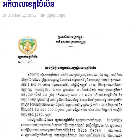
អភិបាលខេត្តប៉ៃលិន
October 22, 2023
ជ្រុងមួយសង្គម