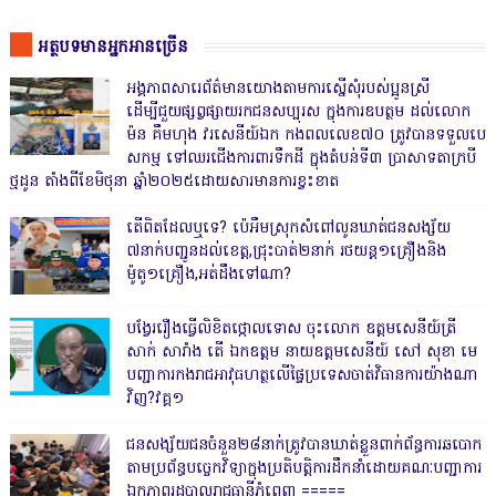
អត្ថបទមានអ្នកអានច្រើន
អង្គភាពសារេព័ត៌មានយោងតាមការស្នើសុំរបស់ប្អូនស្រី
ដើម្បីជួយផ្សព្វផ្សាយរកជនសប្បុរស ក្នុងការឧបត្ថម ដល់លោក
ម៉ន គឹមហុង វរសេនីយ៍ឯក កងពលលេខ៧០ ត្រូវបានទទួលបេ
សកម្ម ទៅឈរជើងការពារទឹកដី ក្នុងតំបន់ទី៣ ប្រាសាទតាក្របី
ថ្មដូន តាំងពីខែមិថុនា ឆ្នាំ២០២៥ដោយសារមានការខ្វះខាត
តើពិតដែលឬទេ? ប៉េអឹមស្រុកសំពៅលូនឃាត់ជនសង្ស័យ
៧នាក់បញ្ជូនដល់ខេត្ត,ជ្រុះបាត់២នាក់ រថយន្ត១គ្រឿងនិង
ម៉ូតូ១គ្រឿង,អត់ដឹងទៅណា?
បង្វែររឿងធ្វើលិខិតថ្កោលទោស ចុះលោក ឧត្តមសេនីយ៍ត្រី
សាក់ សារាំង តើ ឯកឧត្តម នាយឧត្តមសេនីយ៍ សៅ សុខា មេ
បញ្ជាការកងរាជអាវុធហត្ថលើផ្ទៃប្រទេសចាត់វិធានការយ៉ាងណា
វិញ?វគ្គ១
ជនសង្ស័យជនចំនួន២៨នាក់ត្រូវបានឃាត់ខ្លួនពាក់ព័ន្ធការឆបោក
តាមប្រព័ន្ធបច្ចេកវិទ្យាក្នុងប្រតិបត្តិការដឹកនាំដោយគណៈបញ្ជាការ
ឯកភាពរដ្ឋបាលរាជធានីភ្នំពេញ ‎=====