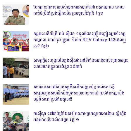
បែកធ្លាយឯកសាររបស់ស្នងការរងម្នាក់នៅខេត្តកណ្ដាល ដោយ
គាត់ខំប្រឹងប្រែងធ្វើការមិនព្រមចូលនិវត្តន៍ វគ្គ១
ឧត្តមសេនីយ៍ត្រី គង់ ស៊ីដន ទទួលផែនគ្រឿងញៀនប្រចាំខេត្ត
កណ្តាល ហ៊ានចុះបង្ក្រាប ទីតាំង KTV Galaxy 142ដែលឬ
ទេ? វគ្គ២
សមត្ថកិ្ចចុះបង្ក្រាបល្បែងស៊ីសងនៅទីតាំងតារាងបាល់ជ្រោយចង្វារ
ដោយឃាត់ខ្លួនបានចំនួន០៩នាក់
សមាគមសារព័ត៌មានសុក្រឹតបើកអង្គប្រជុំប្រគល់សេចក្តី
សម្រេចជូនសមាជិកនិងបូកសរុបរបាយការណ៍ប្រចាំខែកញ្ញានិង
បន្តទិសដៅប្រចាំខែតុលា!!
កាសុីណូ នៅជាប់ព្រំដែនវៀតណាមច្រកស្វាយអាង៉ោង ធ្វើហ្នឹង
អនុសាសន៍របស់សម្ដេច វគ្គ ១