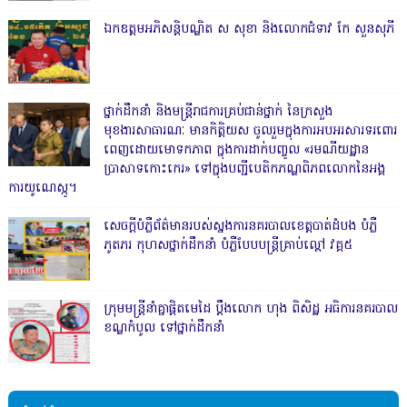
ឯកឧត្តមអភិសន្តិបណ្ឌិត ស សុខា និងលោកជំទាវ កែ សួនសុភី
ថ្នាក់ដឹកនាំ និងមន្ត្រីរាជការគ្រប់ជាន់ថ្នាក់ នៃក្រសួង
មុខងារសាធារណៈ មានកិត្តិយស ចូលរួមក្នុងការអបអរសារទរពោរ
ពេញដោយមោទកភាព ក្នុងការដាក់បញ្ចូល «រមណីយដ្ឋាន
ប្រាសាទកោះកេរ» ទៅក្នុងបញ្ជីបេតិកភណ្ឌពិភពលោកនៃអង្គ
ការយូណេស្កូ។
សេចក្តីបំភ្លឺព័ត៌មានរបស់ស្នងការនគរបាលខេត្តបាត់ដំបង បំភ្លឺ
ភូតភរ កុហសថ្នាក់ដឹកនាំ បំភ្លឺបែបបន្ត្រីគ្រាប់ល្ពៅ វគ្គ៥
ក្រុមមន្ត្រីនាំគ្នាផ្ដិតមេដៃ ប្ដឹងលោក ហុង ពិសិដ្ឋ អធិការនគរបាល
ខណ្ឌកំបូល ទៅថ្នាក់ដឹកនាំ