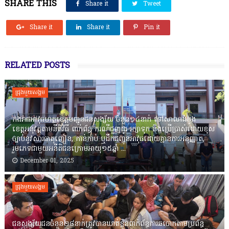
SHARE THIS
Share it
Tweet
Share it
Share it
Pin it
RELATED POSTS
ជ្រុងមួយសង្គម
កងរាជឣាវុធហត្ថខេត្តបញ្ជូនជនសង្ស័យ ចំនួន១៤នាក់ ទៅសាលាដំបូង
ខេត្តឣនុវត្តតាមនីតិវិធី ពាក់ព័ន្ធ ករណីជួញដូរ រក្សាទុក និងប្រើប្រាស់ដោយខុស
ច្បាប់នូវសារធាតុញៀន, កាន់កាប់ ឬដឹកជញ្ជូនអាវុធដោយគ្មានការអនុញ្ញាត,
រួមភេទជាមួយអនីតិជនក្រោមអាយុ១៥ឆ្នាំ ...
December 01, 2025
ជ្រុងមួយសង្គម
ជនសង្ស័យជនចំនួន២៨នាក់ត្រូវបានឃាត់ខ្លួនពាក់ព័ន្ធការឆបោកតាមប្រព័ន្ធ