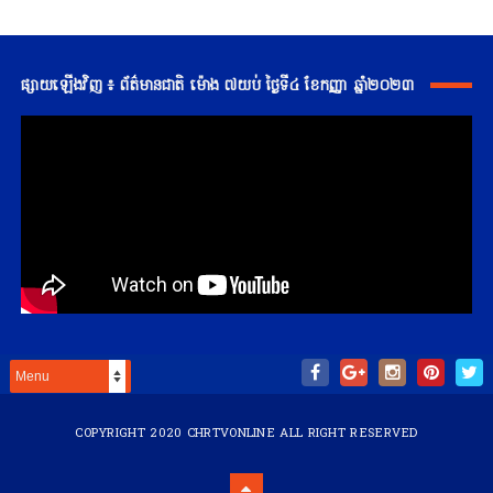
ផ្សាយឡើងវិញ ៖ ព័ត៌មានជាតិ ម៉ោង ៧យប់ ថ្ងៃទី៤ ខែកញ្ញា ឆ្នាំ២០២៣
COPYRIGHT 2020
CHRTVONLINE
ALL RIGHT RESERVED