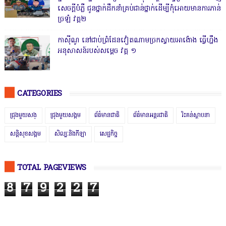
សេចក្តីបំភ្លឺ ជូនថ្នាក់ដឹកនាំគ្រប់ជាន់ថ្នាក់ដើម្បីកុំអោយមានការភាន់
ច្រឡំ វគ្គ២
កាសុីណូ នៅជាប់ព្រំដែនវៀតណាមច្រកស្វាយអាង៉ោង ធ្វើហ្នឹង
អនុសាសន៍របស់សម្ដេច វគ្គ ១
CATEGORIES
ជ្រុងមួយសង្
ជ្រុងមួយសង្គម
ព័ត៌មានជាតិ
ព័ត៌មានអន្តរជាតិ
រិះគន់ស្ថាបនា
សន្តិសុខសង្គម
សិល្បៈនិងកីឡា
សេដ្ឋកិច្ច
TOTAL PAGEVIEWS
8
7
9
2
2
7