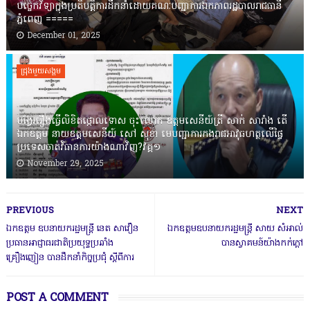
បច្ចេកវិទ្យាក្នុងប្រតិបត្តិការដឹកនាំដោយគណៈបញ្ជាការឯកភាពរដ្ឋបាលរាជធានី
ភ្នំពេញ ‎=====
December 01, 2025
ជ្រុងមួយសង្គម
បង្វែររឿងធ្វើលិខិតថ្កោលទោស ចុះលោក ឧត្តមសេនីយ៍ត្រី សាក់ សារាំង តើ
ឯកឧត្តម នាយឧត្តមសេនីយ៍ សៅ សុខា មេបញ្ជាការកងរាជអាវុធហត្ថលើផ្ទៃ
ប្រទេសចាត់វិធានការយ៉ាងណាវិញ?វគ្គ១
November 29, 2025
PREVIOUS
NEXT
ឯកឧត្ដម ឧបនាយករដ្ឋមន្រ្តី នេត សាវឿន
ឯកឧត្តមឧបនាយករដ្ឋមន្ត្រី សាយ សំអាល់
ប្រធានអាជ្ញាធរជាតិប្រយុទ្ធប្រឆាំង
បានស្វាគមន៍យ៉ាងកក់ក្តៅ
គ្រឿងញៀន បានដឹកនាំកិច្ចប្រជុំ ស្តីពីការ
POST A COMMENT