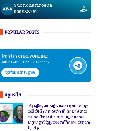
Suonchamroeun
000888761
POPULAR POSTS
ទំនាក់ទំនង​​
CHRTVONLINE
តាមរយៈលេខ +855 719022227
ចុចតំណតេលេក្រាម
អត្ថបទថ្មីៗ
បង្វែររឿងធ្វើលិខិតថ្កោលទោស ចុះលោក ឧត្តម
សេនីយ៍ត្រី សាក់ សារាំង តើ ឯកឧត្តម នាយ
ឧត្តមសេនីយ៍ សៅ សុខា មេបញ្ជាការកងរាជ
អាវុធហត្ថលើផ្ទៃប្រទេសចាត់វិធានការយ៉ាងណា
វិញ?វគ្គ១