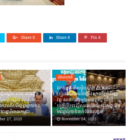
Share it
Share it
Pin it
ព័ត៌មានជាតិ
ឯកឧត្តមអភិសន្តិបណ្ឌិត ស សុខា
ន្តិបណ្ឌិត នេត សាវឿន និង
កៀរគរធនាគារនិងគ្រឹះស្ថានមីក្រូហិរញ្ញ
ិសន្តិបណ្ឌិត ស សុខា
វត្ថុ សហការជាមួយសមត្ថកិច្ច ដើម្បី
សហអធិបតីផ្សព្វផ្សាយបទ
បង្ក្រាបបទល្មើសឆបោកតាមទូរសព្ទ និង
ាជរដ្ឋាភិបាលកម្ពុជា
មធ្យោបាយទំនាក់ទំនងសង្គម!
er 27, 2025
November 24, 2025