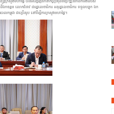
្ត្រីក្រសួងមហាផ្ទៃ បានអញ្ជើញដឹកនាំកិច្ចប្រជុំពិនិត្យវឌ្ឍនភាពការងាររបស់
ីឯកឧត្តម លោកជំទាវ ជារដ្ឋលេខាធិការ អនុរដ្ឋលេខាធិការ ទទួលបន្ទុក ឯក
ាលកម្ពុជា ជាច្រើនរូប នៅទីស្តីការក្រសួងមហាផ្ទៃ។