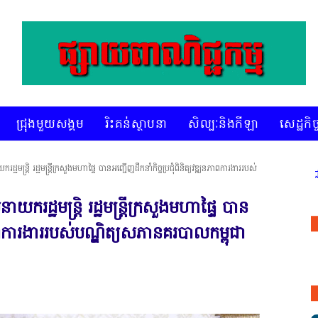
ជ្រុងមួយសង្គម
រិះគន់ស្ថាបនា
សិល្បៈនិងកីឡា
សេដ្ឋកិច្
មន្ត្រិ រដ្ឋមន្ត្រីក្រសួងមហាផ្ទៃ បានអញ្ជើញដឹកនាំកិច្ចប្រជុំពិនិត្យវឌ្ឍនភាពការងាររបស់
* គេហទំព័រ ស៊ីអេចអធីវីអនឡាញ ជាព័ត៌មានពិត 
រដ្ឋមន្ត្រិ រដ្ឋមន្ត្រីក្រសួងមហាផ្ទៃ បាន
នភាពការងាររបស់បណ្ឌិត្យសភានគរបាលកម្ពុជា