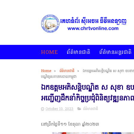
HOME
ព័ត៌មានជាតិ
ព័ត៌មានអន្តរជាតិ
Home
>
ព័ត៌មានជាតិ
>
ឯកឧត្តមអភិសន្តិបណ្ឌិត ស សុខា ឧបនាយករដ្ឋ
បណ្ឌិត្យសភានគរបាលកម្ពុជា
ឯកឧត្តមអភិសន្តិបណ្ឌិត ស សុខា ឧបនាយក
អញ្ជើញដឹកនាំកិច្ចប្រជុំពិនិត្យវឌ្ឍ
October 10, 2023
ព័ត៌មានជាតិ
នៅព្រឹកថ្ងៃទី១១ ខែតុលា ឆ្នាំ២០២៣