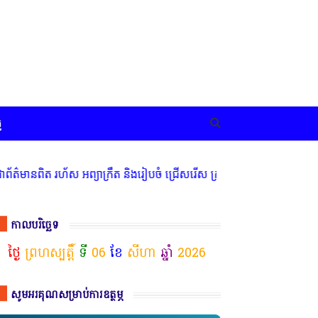
ច
រហ័ស អព្យាក្រឹត និងរៀបចំ ជ្រើសរើស ក្រុមការងារ នៅតាមបណ្តាលរាជធានី ខ
កាលបរិច្ឆេទ
ថ្ងៃ
ព្រហស្បត្តិ៍
ទី
06
ខែ
សីហា
ឆ្នាំ
2026
សូមអរគុណសម្រាប់ការឧត្ថម្ភ