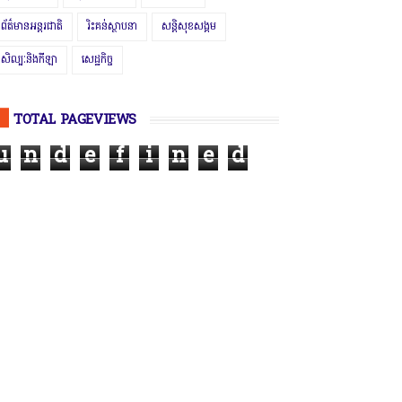
ព័ត៌មានអន្តរជាតិ
រិះគន់ស្ថាបនា
សន្តិសុខសង្គម
សិល្បៈនិងកីឡា
សេដ្ឋកិច្ច
TOTAL PAGEVIEWS
u
n
d
e
f
i
n
e
d