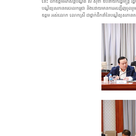
នេះ ឯកឧត្តមអភិសន្តិបណ្ឌិត ស សុខា ឧបនាយករដ្ឋមន្ត្រិ រដ្ឋមន
បណ្ឌិត្យសភានគរបាលកម្ពុជា និងដោយមានការអញ្ជើញចូលរួមព
ឧត្តម អស់លោក លោកស្រី ជាថ្នាក់ដឹកនាំនៃបណ្ឌិត្យសភានគរប