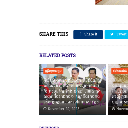
SHARE THIS
Share it
Tweet
RELATED POSTS
ជ្រុងមួយសង្គម
ព័ត៌មានជាតិ
អីយ៉ាស់ សាងសង់រំលោភ លើដីចំណីផ្លូវ
សាធារណៈស្ថិតនៅតាមបណ្ដោយមហា
ឯកឧត្តមស
វិថីព្រះមុនីវង្ស កែង និងផ្លូវ ៣៣៤ ក្នុង
ឯកឧត្តមអភ
សង្កាត់បឹងកេងកង១ ខណ្ឌបឹងកេងកង
អញ្ជើញជា
តើមន្ត្រី រដ្ឋបាលបាត់ទៅណាអស់ វគ្គ១
បញ្ជារបស់រ
November 29, 2025
Novemb