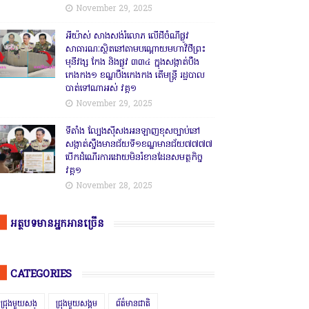
November 29, 2025
អីយ៉ាស់ សាងសង់រំលោភ លើដីចំណីផ្លូវ
សាធារណៈស្ថិតនៅតាមបណ្ដោយមហាវិថីព្រះ
មុនីវង្ស កែង និងផ្លូវ ៣៣៤ ក្នុងសង្កាត់បឹង
កេងកង១ ខណ្ឌបឹងកេងកង តើមន្ត្រី រដ្ឋបាល
បាត់ទៅណាអស់ វគ្គ១
November 29, 2025
ទីតាំង ល្បែងស៊ីសងអនឡាញខុសច្បាប់នៅ
សង្កាត់សឹ្ចងមានជ័យទី១ខណ្ឌមានជ័យ៧៧៧៧
បើកដំណើរការដោយមិនរំខានដែនសមត្ថកិច្ច
វគ្គ១
November 28, 2025
អត្ថបទមានអ្នកអានច្រើន
CATEGORIES
ជ្រុងមួយសង្
ជ្រុងមួយសង្គម
ព័ត៌មានជាតិ