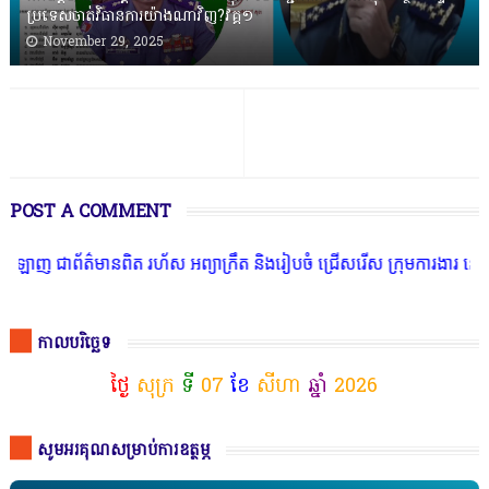
ប្រទេសចាត់វិធានការយ៉ាងណាវិញ?វគ្គ១
November 29, 2025
POST A COMMENT
័ត៌មានពិត រហ័ស អព្យាក្រឹត និងរៀបចំ ជ្រើសរើស ក្រុមការងារ នៅតាមបណ្តា
កាលបរិច្ឆេទ
ថ្ងៃ
សុក្រ
ទី
07
ខែ
សីហា
ឆ្នាំ
2026
សូមអរគុណសម្រាប់ការឧត្ថម្ភ