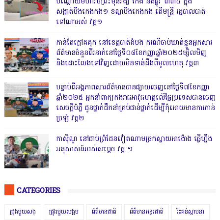
បណ្ដោយមហាវិថីព្រះមុនីវង្ស កែង និងផ្លូវ ៣៣៤ ក្នុង
សង្កាត់បឹងកេងកង១ ខណ្ឌបឹងកេងកង តើមន្ត្រី រដ្ឋបាលបាត់
ទៅណាអស់ វគ្គ១
កាន់តែក្តៅគគុក នៅខេត្តបាត់ដំបង ករណីចាប់ឃាត់ខ្លួនអ្នកសារ
ព័ត៌មានចំនួនពីរនាក់នៅថ្ងៃទី០៨ខែកញ្ញាឆ្នាំ២០២៥ម្សិលមិញ
និងដោះលែងទៅវិញដោយមិនទាន់ដឹងពីមូលហេតុ វគ្គ៣
បន្ទាប់ពីអង្គភាពសារព័ត៌មានបានផ្សាយចេញនៅថ្ងៃទី៧ខែកញ្ញា
ឆ្នាំ២០២៥ អ្នកនាំពាក្យកងរាជអាវុធហត្ថលើផ្ទៃប្រទេសបានចេញ
សេចក្តីបំភ្លឺ ជូនថ្នាក់ដឹកនាំគ្រប់ជាន់ថ្នាក់ដើម្បីកុំអោយមានការភាន់
ច្រឡំ វគ្គ២
កាសុីណូ នៅជាប់ព្រំដែនវៀតណាមច្រកស្វាយអាង៉ោង ធ្វើហ្នឹង
អនុសាសន៍របស់សម្ដេច វគ្គ ១
CATEGORIES
ជ្រុងមួយសង្
ជ្រុងមួយសង្គម
ព័ត៌មានជាតិ
ព័ត៌មានអន្តរជាតិ
រិះគន់ស្ថាបនា