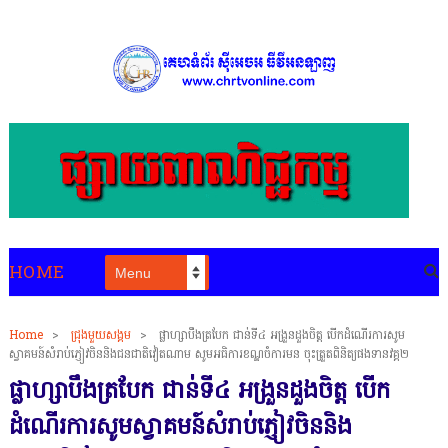
HOME
Home
>
ជ្រុងមួយសង្គម
>
ផ្លាហ្សាបឹងត្របែក ជាន់ទី៤ អង្រួនដួងចិត្ត បើកដំណើរការសូម
ស្វាគមន៍សំរាប់ភ្ញៀវចិននិងជនជាតិវៀតណាម សូមអធិការខណ្ឌចំការមន ចុះត្រួតពិនិត្យផងទានវគ្គ២
ផ្លាហ្សាបឹងត្របែក ជាន់ទី៤ អង្រួនដួងចិត្ត បើក
ដំណើរការសូមស្វាគមន៍សំរាប់ភ្ញៀវចិននិង