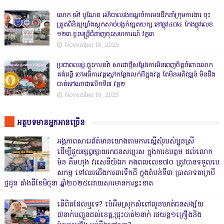
លោក ម៉ៅ បូណែត អភិបាលរងខណ្ឌចំការមនដឹកនាំក្រុមការងារ ចុះ
ត្រួតពិនិត្យឃ្លាំងស្តុកសាច់បង្កក់ខា្នតយក្ស នៅផ្លូវ៤៧៤ កែងផ្លូវលេខ
១២៣ ខ្វះមន្ត្រីជំនាញចុះសហការណ៍ វគ្គ៣
November 16, 2025
ប្រជាពលរដ្ឋ ផ្ទុះការតវ៉ា សារជាថ្មីសម្តែងការមិនពេញចិត្តចំពោះលោក
គង់ពន្លឺ ចៅអធិការវត្តស្ដៅកន្លែងលក់ដីក្នុងវត្ត តែមិនអភិវឌ្ឍន៍ មិនដឹង
បាត់ទៅណាជាលើកទី៣ វគ្គ២
November 16, 2025
អត្ថបទមានអ្នកអានច្រើន
អង្គភាពសារេព័ត៌មានយោងតាមការស្នើសុំរបស់ប្អូនស្រី
ដើម្បីជួយផ្សព្វផ្សាយរកជនសប្បុរស ក្នុងការឧបត្ថម ដល់លោក
ម៉ន គឹមហុង វរសេនីយ៍ឯក កងពលលេខ៧០ ត្រូវបានទទួលបេ
សកម្ម ទៅឈរជើងការពារទឹកដី ក្នុងតំបន់ទី៣ ប្រាសាទតាក្របី
ថ្មដូន តាំងពីខែមិថុនា ឆ្នាំ២០២៥ដោយសារមានការខ្វះខាត
តើពិតដែលឬទេ? ប៉េអឹមស្រុកសំពៅលូនឃាត់ជនសង្ស័យ
៧នាក់បញ្ជូនដល់ខេត្ត,ជ្រុះបាត់២នាក់ រថយន្ត១គ្រឿងនិង