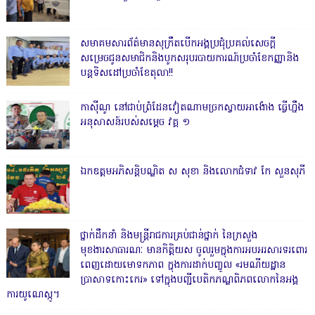
សមាគមសារព័ត៌មានសុក្រឹតបើកអង្គប្រជុំប្រគល់សេចក្តី
សម្រេចជូនសមាជិកនិងបូកសរុបរបាយការណ៍ប្រចាំខែកញ្ញានិង
បន្តទិសដៅប្រចាំខែតុលា!!
កាសុីណូ នៅជាប់ព្រំដែនវៀតណាមច្រកស្វាយអាង៉ោង ធ្វើហ្នឹង
អនុសាសន៍របស់សម្ដេច វគ្គ ១
ឯកឧត្តមអភិសន្តិបណ្ឌិត ស សុខា និងលោកជំទាវ កែ សួនសុភី
ថ្នាក់ដឹកនាំ និងមន្ត្រីរាជការគ្រប់ជាន់ថ្នាក់ នៃក្រសួង
មុខងារសាធារណៈ មានកិត្តិយស ចូលរួមក្នុងការអបអរសារទរពោរ
ពេញដោយមោទកភាព ក្នុងការដាក់បញ្ចូល «រមណីយដ្ឋាន
ប្រាសាទកោះកេរ» ទៅក្នុងបញ្ជីបេតិកភណ្ឌពិភពលោកនៃអង្គ
ការយូណេស្កូ។