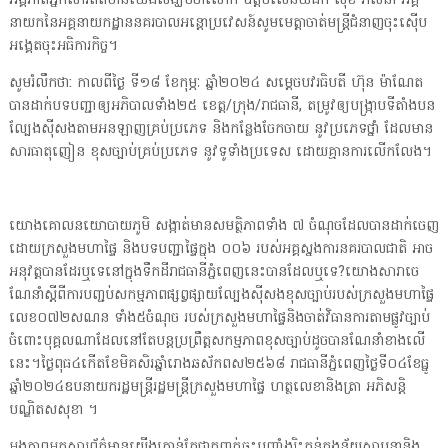
អង្គភាពអ្នកសារព័ត៌មានយើងសង្ឃឹមថាលោក ឧត្តមសេនីយ៍ឯក សុខ វាសនា អគ្គ
នាយកនៃអគ្គនាយកដ្ឋាននគរបាលអន្តោប្រវេសន៍សូមមេត្តាចាត់មន្ត្រីជំនាញចុះស៊ើប
អង្គេតចុះអធិការកិច្ច។
សូមរំលឹកថា: កាលពីថ្ងៃ ទី១៨ ខែកុម្ភៈ ឆ្នាំ២០២៤ សម្តេចបវរធិបតី ហ៊ុន ម៉ាណែត
បានដាក់បទបញ្ជាឲ្យអភិបាលទាំង២៥ ខេត្ត/ក្រុង/រាជធានី, តម្រូវឲ្យបង្រ្កាបទីតាំងបន
ល្បែងស៊ីសងតាមអនឡាញគ្រប់ប្រភេទ និងកន្លែងចែកចាយ នូវប្រភេទថ្នាំ ដែលមាន
សារធាតុញៀន ខុសច្បាប់គ្រប់ប្រភេទ នូវទូទាំងប្រទេស ដោយគ្មានការលើកលែង។
យោងគោលនយោបាយភូមិ សង្កាត់មានសមត្ថិភាពទាំង ៧ ចំណុចដែលបានដាក់ចេញ
ដោយក្រសួងមហាផ្ទៃ និងបទបញ្ជាផ្ទៃក្នុង ០០៦ របស់អគ្គស្នងការនគរបាលជាតិ អាច
អនុវត្តបានដែរឬទេនៅក្នុងទឹកដីរាជធានីភ្នំពេញនេះបានដែលឬទេ?យោងសារាចេ
ណែនាំស្តីពីការបញ្ជប់សកម្មភាពផ្សព្វផ្សាយល្បែងស៊ីសងខុសច្បាប់របស់ក្រសួងមហាផ្ទៃ
លេខ០៧២សណន ទាំង៥ចំណុច របស់ក្រសួងមហាផ្ទៃនិងចាត់វិធានការតាមផ្លូវច្បាប់
ចំពោះបុគ្គលណាដែលនៅតែបន្តប្រព្រឹត្តសកម្មភាពខុសច្បាប់ដូចបានណែនាំខាងលើ
នេះ។ថ្ងៃពុធ៤កើតខែមិគសិរឆ្នាំរោងឆស័កពស២៥៦៨ រាជធានីភ្នំពេញថ្ងៃទី០៤ខែធ្នូ
ឆ្នាំ២០២៤ឧបនាយករដ្ឋមន្ត្រីរដ្ឋមន្ត្រីក្រសួងមហាផ្ទៃ ហត្ថលេខានិងត្រា អភិសន្តិ
បណ្ឌិតសសុខា ។
អង្គភាពអ្នកសារព័ត៌មានយើងគ្រាន់តែជាកញ្ចក់ឆ្លុះបញ្ចាំងរិះគន់ក្នុងន័យស្ថាបនានិង