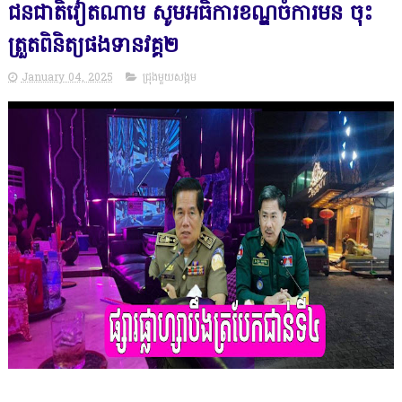
ជនជាតិវៀតណាម សូមអធិការខណ្ឌចំការមន ចុះ
ត្រួតពិនិត្យផងទានវគ្គ២
January 04, 2025
ជ្រុងមួយសង្គម