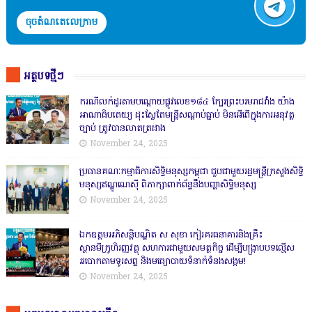
ចុចតំណតេលេក្រាម
អត្ថបទថ្មីៗ
ករណីលក់ដូរតាមបណ្តោយផ្លូវលេខ១៨៤ ក្បែរព្រះបរមរាជវាំង យ៉ាង
អាណាធិបតេយ្យ ដុះស្លែតែមន្ត្រីសណ្តាប់ធ្នាប់ មិនអើពើក្នុងការអនុវត្ត
ច្បាប់ ត្រូវបានលាតត្រដាង
November 24, 2025
ប្រធានគណៈកម្មាធិការសិទ្ធិមនុស្សកម្ពុជា ជួបជាមួយរដ្ឋមន្ត្រីក្រសួងសិទ្ធិ
មនុស្សឥណ្ឌូណេស៊ី ពិភាក្សាពាក់ព័ន្ធនឹងបញ្ហាសិទ្ធិមនុស្ស
November 24, 2025
ឯកឧត្តមអភិសន្តិបណ្ឌិត ស សុខា កៀរគរធនាគារនិងគ្រឹះ
ស្ថានមីក្រូហិរញ្ញវត្ថុ សហការជាមួយសមត្ថកិច្ច ដើម្បីបង្ក្រាបបទល្មើស
ឆបោកតាមទូរសព្ទ និងមធ្យោបាយទំនាក់ទំនងសង្គម!
November 24, 2025