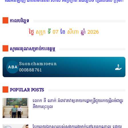
ឡាញ ជាព័ត៌មានពិត រហ័ស អព្យាក្រឹត និងរៀបចំ ជ្រើសរើស ក្រុមការងារ នៅ
កាលបរិច្ឆេទ
ថ្ងៃ
សុក្រ
ទី
07
ខែ
សីហា
ឆ្នាំ
2026
សូមអរគុណសម្រាប់ការឧត្ថម្ភ
Suonchamroeun
000888761
POPULAR POSTS
លោក នី ណាក់ អំពាវនាវឲ្យនាយករដ្ឋមន្ត្រីជួយរកយុត្តិធម៌ជាថ្នូរ
នឹងការចុះចូល
បែកធ្លាយឯកសាររបស់ស្នងការរងម្នាក់នៅខេត្តកណ្ដាល ដោយ