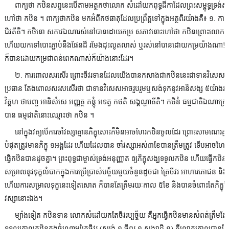
ពាក្យថា កឋិនសព្ទនេះបើតាមអត្ថកថាលោក សំដៅយកពុទ្ធដីកាដែលព្រះសម្ពុទ្ធទ្រង់សម្តែ
ហៅថា កឋិន ។ ពាក្យថាកឋិន មកអំពីកថធាតុដែលប្រព្រឹត្តទៅក្នុងអត្ថពីរយ៉ាងគឺ៖ ១. ក
ជីវតីតិ។ កថិនោ សភាវឯណារស់នៅបានដោយកម្រ សភាវនោះហៅថា កឋិនព្រោះលោកប្រ
ហើយយកទៅបោះភ្ជាប់នឹងផែនដី រមែងដុះលូតលាស់ ឬរស់នៅបានដោយកម្រយ៉ាងណា! 
ក៏បានដោយកម្រជាពន់ពេកណាស់ក៏យ៉ាងនោះដែរ។
២. ការពោលសរសើរ ព្រោះចីវរទានដែលយើងបានកសាងជាកឋិននេះជាទានវិសេសជាងទា
ប្រធាន តែងពោលសរសសើរថា ជាទានវិសេសអាចរួបរួមឬ​សង់ទុកនូវអានិសង្ស ៥យ៉ាងរបស់ភិ
វិគ្គហ ថាបញ្ច អានិសំសេ អញ្ញត្ថ គន្តុំ អទត្វ កថតិ សង្គណ្ហាតីតិ។ កថិនំ ធម្មជាតិឯណាក្
បាន ធម្មជាតិនោះឈ្មោះថា កឋិន ។
នៅក្នុងវត្យបើការចាំវស្សាគ្មានភិក្ខុសោះក៏មិនអាចហែរកឋិនចូលដែរ ព្រោះសាមណេរគ្
បំផុតត្រូវមានភិក្ខុ ១អង្គដែរ ហើយដែលបាន ចាំវស្សាអស់៣ខែបានត្រឹមត្រូវ ទើបអាច
ធ្វើកឋិនបានដូចគ្នា។ ព្រះពុទ្ធជាម្ចាស់ទ្រង់អនុញ្ញាត ឲ្យភិក្ខុសង្ឃទទួលកឋិន ហើយធ្វើកឋិ
សម្រាលនូវទុក្ខលំបាកក្នុងការប្រើប្រាស់បច្ច័យមួយចំនួនដូចជា ត្រៃចីវរ អាហារភោជន 
ហើយការសម្រាលទុក្ខនេះទៀតសោត ក៏បានតែត្រឹមរយៈកាល ៥ខែ និងបានចំពោះតែភិក្ខុដែលច
វស្សានោះឯង។
ម្យ៉ាងទៀត កឋិនទាន លោកសំដៅយកតែចីវរប្បច្ច័យ គឺអ្នកធ្វើកឋិនមានសំពត់ត្រឹមតែ
ទទួលក្រាលកឋិនក្នុងចំណោមត្រៃចីវរ (ស្បង់ ១ ចីពរ ១ សង្ឃាដី ១) គឺលោកក្រាលបានត