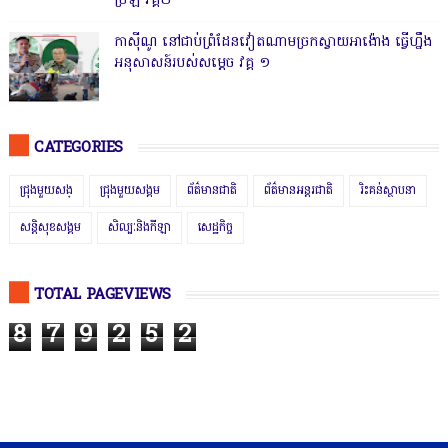
ច្រឡំ វគ្គ២
កាសុីណូ នៅជាប់ព្រំដែនវៀតណាមច្រកស្វាយអាង៉ោង ធ្វើហ្នឹង
អនុសាសន៍របស់សម្ដេច វគ្គ ១
CATEGORIES
ជ្រុងមួយសង្
ជ្រុងមួយសង្គម
ព័ត៌មានជាតិ
ព័ត៌មានអន្តរជាតិ
រិះគន់ស្ថាបនា
សន្តិសុខសង្គម
សិល្បៈនិងកីឡា
សេដ្ឋកិច្ច
TOTAL PAGEVIEWS
8
7
9
2
5
2