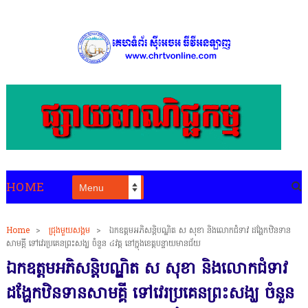
HOME
Home
>
ជ្រុងមួយសង្គម
>
ឯកឧត្តមអភិសន្តិបណ្ឌិត ស សុខា និងលោកជំទាវ ដង្ហែកឋិនទាន
សាមគ្គី ទៅវេរប្រគេនព្រះសង្ឃ ចំនួន ៤វត្ត នៅក្នុងខេត្តបន្ទាយមានជ័យ
ឯកឧត្តមអភិសន្តិបណ្ឌិត ស សុខា និងលោកជំទាវ
ដង្ហែកឋិនទានសាមគ្គី ទៅវេរប្រគេនព្រះសង្ឃ ចំនួន