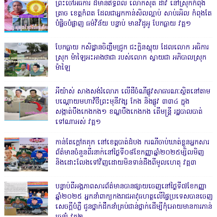
ព្រះចៅអធិការ ដ៏មានឥទ្ធិពល លោកសុត ដាវី នៅស្រុកកំពុង
ត្រាច ខេត្តកំពត ដែលជាអ្នកកាន់សិលល្អាប់ សាប់រអិល កំពុងតែ
បំផ្លិចបំផ្លាញ ធម៌វិន័យ បន្ទាប់ មានវិដូអូ បែកធ្លាយ វគ្គ១
បែកធ្លាយ កសិដ្ឋានចិញ្ចឹមជ្រូក ជះក្លិនស្អុយ ដែលលោក អធិការ
ស្រុក ម៉ាឡៃអះអាងថាជា របស់លោក ស្វាយជា អភិបាលស្រុក
ម៉ាឡៃ
អីយ៉ាស់ សាងសង់រំលោភ លើដីចំណីផ្លូវសាធារណៈស្ថិតនៅតាម
បណ្ដោយមហាវិថីព្រះមុនីវង្ស កែង និងផ្លូវ ៣៣៤ ក្នុង
សង្កាត់បឹងកេងកង១ ខណ្ឌបឹងកេងកង តើមន្ត្រី រដ្ឋបាលបាត់
ទៅណាអស់ វគ្គ១
កាន់តែក្តៅគគុក នៅខេត្តបាត់ដំបង ករណីចាប់ឃាត់ខ្លួនអ្នកសារ
ព័ត៌មានចំនួនពីរនាក់នៅថ្ងៃទី០៨ខែកញ្ញាឆ្នាំ២០២៥ម្សិលមិញ
និងដោះលែងទៅវិញដោយមិនទាន់ដឹងពីមូលហេតុ វគ្គ៣
បន្ទាប់ពីអង្គភាពសារព័ត៌មានបានផ្សាយចេញនៅថ្ងៃទី៧ខែកញ្ញា
ឆ្នាំ២០២៥ អ្នកនាំពាក្យកងរាជអាវុធហត្ថលើផ្ទៃប្រទេសបានចេញ
សេចក្តីបំភ្លឺ ជូនថ្នាក់ដឹកនាំគ្រប់ជាន់ថ្នាក់ដើម្បីកុំអោយមានការភាន់