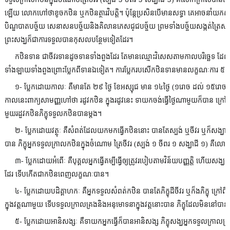
ឡើយ លោកហៅថាខូចកឋិន ឬកឋិនត្ថារវិបត្តិ។ ប៉ុន្តែប្រសិនបើមានសទ្ធា គេអាចនាំយកសម្ភា
បិណ្ឌបាតបច្ច័យ សេនាសនបច្ច័យនិងគិលានភេសជ្​ជបច្ច័យ ព្រមទាំងបច្ច័យសង្កត់ត្រៃស
ព្រះសង្ឃក៏ជាការទទួលបានកុសលបន្ថែមទៀតដែរ។
កឋិនទាន ជាចីវរទានដូចទានទាំងពួងដែរ តែមានឈ្មោះវិសេសតាមកាលបរិច្ឆេទ 
ទាំងឡាយទាំងពួងព្រោះប្លែកពីទានឯទៀត។ ការប្លែករបសើកឋិនទានមានលក្ខណៈការ ៥ យ
១- ប្លែកដោយកាលៈ គឺមានតែ ២៩ ថ្ងៃ ខែអស្សុជ មាន ១៤ថ្ងៃ (១រោច ដល់ ១៥រោច)
កាលនេះពាក្យសាមញ្ញហៅថា រដូវកឋិន ក្នុងរដូវនេះ ទាយកចង់ធ្វើថ្ងៃណាមួយក៏បាន ក្រៅពី ថ
មួយរដួវកឋិន​ភិក្ខុទទួលកឋិនបានម្តង។
២- ប្លែកដោយវត្ថុៈ គឺសំពត់ដែលយកមកធ្វើកឋិននោះ បានតែស្បង់ ឬចីវរ ឬក៏សង្ឃាដី ដែលគេ
បាន ភិក្ខុអ្នកទទួលក្រាលកឋិនក្នុងចំណោម ត្រៃចីវរ (ស្បង់ ១ ចីពរ ១ សង្ឃាដី ១) គឺល
៣- ប្លែកដោយអំពើៈ គឺបុគ្គលអ្នកធ្វើគម្បីធ្វើឲ្យត្រូវរបៀបតាមវិន័យបញ្ញត្តិ ហើយសង្ឃក៏គ
ដែរ ទើបកើតជាកឋិនពេញលក្ខណៈបាន។
៤- ប្លែកដោយបដិគ្គាហកៈ គឺអ្នកទទួលសំពត់កឋិន បានតែភិក្ខុដីចីវរ ឬក៏ងភិក្ខុ ក្រៅពីភ
ក្នុងវត្តណាមួយ ទើបទទួលក្រាលគ្រងនិងអនុមោទនាក្នុងវត្តនោះបាន ភិក្ខុដែលមិននៅបានច
៥- ប្លែកដោយអានិសង្សៈ គឺទាយកអ្នកធ្វើក៏បានអានិសង្ស ភិក្ខុសង្ឃអ្នកទទួលក្រាល