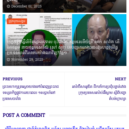
December 01, 2025
ជ្រុងមួយសង្គម
បង្វែររឿងធ្វើលិខិតថ្កោលទោស ចុះលោក ឧត្តមសេនីយ៍ត្រី សាក់ សារាំង តើ
ឯកឧត្តម នាយឧត្តមសេនីយ៍ សៅ សុខា មេបញ្ជាការកងរាជអាវុធហត្ថលើផ្ទៃ
ប្រទេសចាត់វិធានការយ៉ាងណាវិញ?វគ្គ១
November 29, 2025
PREVIOUS
NEXT
ព្រះមហាក្សត្រស្តេចយាងទៅបំពេញព្រះរាជ
អារ៉ាប៊ីសាអូឌីត ដឹកនាំការប្រជុំ​បន្ទាន់​រវាង​
ទស្សនកិច្ចផ្លូវការរយៈពេល ១សប្តាហ៍នៅ
ក្រុមប្រទេសអារ៉ាប់អ៊ីស្លាម ស្តីពីបញ្ហា
ប្រទេសបារាំង
តំបន់ហ្កាហ្សា
POST A COMMENT