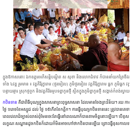
ក្នុងឱកាសនោះ ឯកឧត្តមអភិសន្តិបណ្ឌិត ស សុខា និងលោកជំទាវ ក៏បាននាំយកត្រៃចីវរ បាត
ទាំង ៤វត្ត រួមមាន ៖ វត្តគិរីរុក្ខារាម (ថ្មរមៀល) ភូមិថ្មរមៀល វត្តគិរីរុក្ខារាម ធ្លក ភូមិធ្លក 
បន្ទាយឆ្មារ ស្រុកថ្មពួក និងវត្តគិរីធម្មបទខ្លាកូនថ្មី ស្ថិតក្នុងភូមិខ្លាកូនថ្មី សង្កាត់កំពង់
កឋិនទាន
គឺជាពិធីបុណ្យក្នុងសាសនាព្រះពុទ្ធសាសនា ដែលមានចែងព្រះវិន័យ។ រយៈកាលន
ថ្ងៃ ១រោចខែអស្សុជ ដល់ ថ្ងៃ ១៥កើតខែកត្តិក។ ការធ្វើបុណ្យកឋិនទាននេះ ត្រូវបានគ
ពេលវេលាដ៏ច្បាស់លាស់ពុំមែនចេះតែធ្វើនៅពេលណាក៏បានតាមចិត្តនោះឡើយ។ បើខុសពីស
លក្ខណៈសណ្ឋានដូចកឋិនក៏ដោយក៏មិនអាចហៅថាកឋិនបានឡើយ ព្រោះធ្វើខុសកាលទាន គឺម