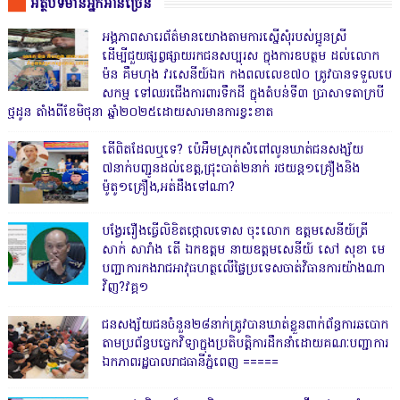
អត្ថបទមានអ្នកអានច្រើន
អង្គភាពសារេព័ត៌មានយោងតាមការស្នើសុំរបស់ប្អូនស្រី
ដើម្បីជួយផ្សព្វផ្សាយរកជនសប្បុរស ក្នុងការឧបត្ថម ដល់លោក
ម៉ន គឹមហុង វរសេនីយ៍ឯក កងពលលេខ៧០ ត្រូវបានទទួលបេ
សកម្ម ទៅឈរជើងការពារទឹកដី ក្នុងតំបន់ទី៣ ប្រាសាទតាក្របី
ថ្មដូន តាំងពីខែមិថុនា ឆ្នាំ២០២៥ដោយសារមានការខ្វះខាត
តើពិតដែលឬទេ? ប៉េអឹមស្រុកសំពៅលូនឃាត់ជនសង្ស័យ
៧នាក់បញ្ជូនដល់ខេត្ត,ជ្រុះបាត់២នាក់ រថយន្ត១គ្រឿងនិង
ម៉ូតូ១គ្រឿង,អត់ដឹងទៅណា?
បង្វែររឿងធ្វើលិខិតថ្កោលទោស ចុះលោក ឧត្តមសេនីយ៍ត្រី
សាក់ សារាំង តើ ឯកឧត្តម នាយឧត្តមសេនីយ៍ សៅ សុខា មេ
បញ្ជាការកងរាជអាវុធហត្ថលើផ្ទៃប្រទេសចាត់វិធានការយ៉ាងណា
វិញ?វគ្គ១
ជនសង្ស័យជនចំនួន២៨នាក់ត្រូវបានឃាត់ខ្លួនពាក់ព័ន្ធការឆបោក
តាមប្រព័ន្ធបច្ចេកវិទ្យាក្នុងប្រតិបត្តិការដឹកនាំដោយគណៈបញ្ជាការ
ឯកភាពរដ្ឋបាលរាជធានីភ្នំពេញ ‎=====