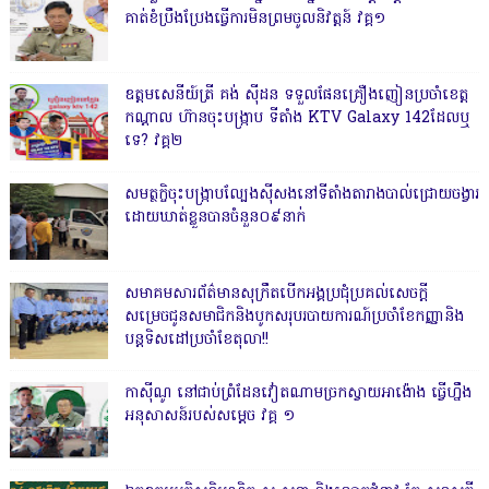
គាត់ខំប្រឹងប្រែងធ្វើការមិនព្រមចូលនិវត្តន៍ វគ្គ១
ឧត្តមសេនីយ៍ត្រី គង់ ស៊ីដន ទទួលផែនគ្រឿងញៀនប្រចាំខេត្ត
កណ្តាល ហ៊ានចុះបង្ក្រាប ទីតាំង KTV Galaxy 142ដែលឬ
ទេ? វគ្គ២
សមត្ថកិ្ចចុះបង្ក្រាបល្បែងស៊ីសងនៅទីតាំងតារាងបាល់ជ្រោយចង្វារ
ដោយឃាត់ខ្លួនបានចំនួន០៩នាក់
សមាគមសារព័ត៌មានសុក្រឹតបើកអង្គប្រជុំប្រគល់សេចក្តី
សម្រេចជូនសមាជិកនិងបូកសរុបរបាយការណ៍ប្រចាំខែកញ្ញានិង
បន្តទិសដៅប្រចាំខែតុលា!!
កាសុីណូ នៅជាប់ព្រំដែនវៀតណាមច្រកស្វាយអាង៉ោង ធ្វើហ្នឹង
អនុសាសន៍របស់សម្ដេច វគ្គ ១