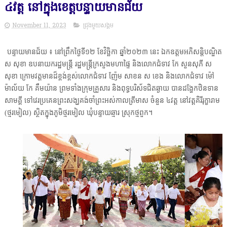
៤វត្ត នៅក្នុងខេត្តបន្ទាយមានជ័យ
November 11, 2023
ជ្រុងមួយសង្គម
បន្ទាយមានជ័យ ៖ នៅព្រឹកថ្ងៃទី១២ ខែវិច្ឆិកា ឆ្នាំ២០២៣ នេះ ឯកឧត្តមអភិសន្តិបណ្ឌិត
ស សុខា ឧបនាយករដ្ឋមន្ត្រី រដ្ឋមន្ត្រីក្រសួងមហាផ្ទៃ និងលោកជំទាវ កែ សួនសុភី ស
សុខា ក្រោមវត្តមានដ៏ខ្ពង់ខ្ពស់លោកជំទាវ ញ៉ែម សាខន ស ខេង និងលោកជំទាវ ម៉ៅ
ម៉ាល័យ កែ គឹមយ៉ាន ព្រមទាំងក្រុមគ្រួសារ និងពុទ្ធបរិស័ទជិតឆ្ងាយ បានដង្ហែកឋិនទាន
សាមគ្គី ទៅវេរប្រគេនព្រះសង្ឃគង់ចាំព្រះអស់កាលត្រីមាស ចំនួន ៤វត្ត នៅវត្តគិរីរុក្ខារាម
(ថ្មរមៀល) ស្ថិតក្នុងភូមិថ្មរមៀល ឃុំបន្ទាយឆ្មារ ស្រុកថ្មពួក។