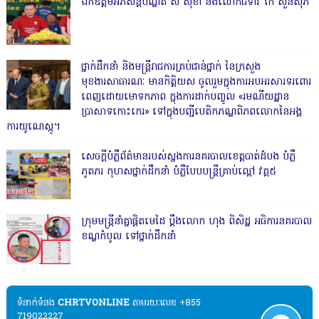
ឯកឧត្តមអភិសន្តិបណ្ឌិត ស សុខា និងលោកជំទាវ កែ សួនសុភី
ថ្នាក់ដឹកនាំ និងមន្ត្រីរាជការគ្រប់ជាន់ថ្នាក់ នៃក្រសួង
មុខងារសាធារណៈ មានកិត្តិយស ចូលរួមក្នុងការអបអរសារទរពោរ
ពេញដោយមោទកភាព ក្នុងការដាក់បញ្ចូល «រមណីយដ្ឋាន
ប្រាសាទកោះកេរ» ទៅក្នុងបញ្ជីបេតិកភណ្ឌពិភពលោកនៃអង្គ
ការយូណេស្កូ។
សេចក្តីបំភ្លឺព័ត៌មានរបស់ស្នងការនគរបាលខេត្តបាត់ដំបង បំភ្លឺ
ភូតភរ កុហសថ្នាក់ដឹកនាំ បំភ្លឺបែបបន្ត្រីគ្រាប់ល្ពៅ វគ្គ៥
ក្រុមមន្ត្រីនាំគ្នាផ្ដិតមេដៃ ប្ដឹងលោក ហុង ពិសិដ្ឋ អធិការនគរបាល
ខណ្ឌកំបូល ទៅថ្នាក់ដឹកនាំ
ទំនាក់ទំនង​​
CHRTVONLINE
តាមរយៈលេខ +855
719022227