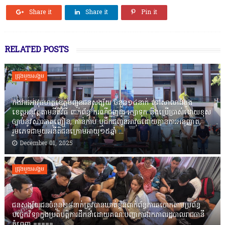
Share it
Share it
Pin it
RELATED POSTS
ជ្រុងមួយសង្គម
កងរាជឣាវុធហត្ថខេត្តបញ្ជូនជនសង្ស័យ ចំនួន១៤នាក់ ទៅសាលាដំបូង
ខេត្តឣនុវត្តតាមនីតិវិធី ពាក់ព័ន្ធ ករណីជួញដូរ រក្សាទុក និងប្រើប្រាស់ដោយខុស
ច្បាប់នូវសារធាតុញៀន, កាន់កាប់ ឬដឹកជញ្ជូនអាវុធដោយគ្មានការអនុញ្ញាត,
រួមភេទជាមួយអនីតិជនក្រោមអាយុ១៥ឆ្នាំ ...
December 01, 2025
ជ្រុងមួយសង្គម
ជនសង្ស័យជនចំនួន២៨នាក់ត្រូវបានឃាត់ខ្លួនពាក់ព័ន្ធការឆបោកតាមប្រព័ន្ធ
បច្ចេកវិទ្យាក្នុងប្រតិបត្តិការដឹកនាំដោយគណៈបញ្ជាការឯកភាពរដ្ឋបាលរាជធានី
ភ្នំពេញ ‎=====